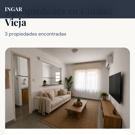
3 propiedades en Ciudad
INGAR
Vieja
3 propiedades encontradas