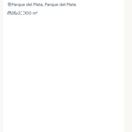
Parque del Plata, Parque del Plata
3
2
100
m²