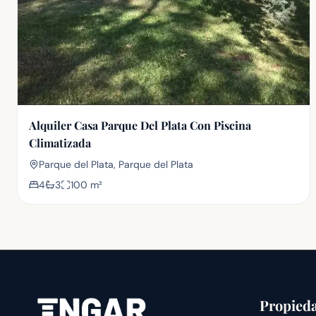
Alquiler Casa Parque Del Plata Con Piscina
Climatizada
Parque del Plata, Parque del Plata
4
3
100
m²
Propied