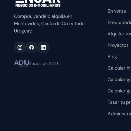
En venta
Comprá, vendé o alquilá en
Propiedade
Montevideo, Costa de Oro y todo
Uruguay.
Alquiler t
Proyectos
Blog
Socios de ADIU
Calcular h
Calcular g
Calcular ga
Tasar tu p
Administr