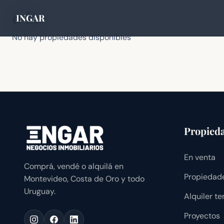
0 ls
INGAR
No hay propiedades disponibles
Propied
En venta
Comprá, vendé o alquilá en
Propiedade
Montevideo, Costa de Oro y todo
Uruguay.
Alquiler t
Proyectos