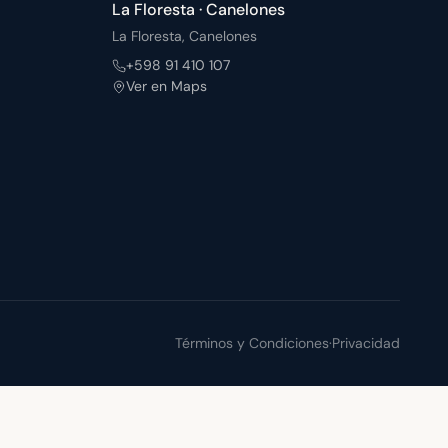
La Floresta · Canelones
La Floresta, Canelones
+598 91 410 107
Ver en Maps
Términos y Condiciones
·
Privacidad