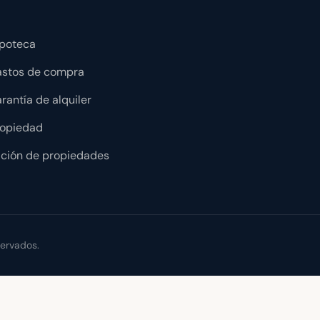
ipoteca
astos de compra
rantía de alquiler
ropiedad
ación de propiedades
servados.