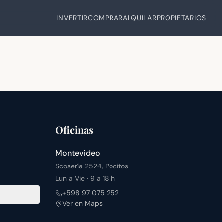
INVERTIR
COMPRAR
ALQUILAR
PROPIETARIOS
Oficinas
Montevideo
Scosería 2524, Pocitos
Lun a Vie · 9 a 18 h
+598 97 075 252
Ver en Maps