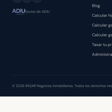
Blog
Socios de ADIU
Calcular h
Calcular g
Calcular ga
Tasar tu p
Administr
©
2026
INGAR Negocios Inmobiliarios. Todos los derechos re