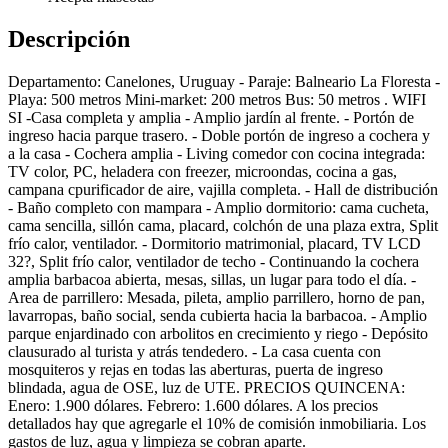
Descripción
Departamento: Canelones, Uruguay - Paraje: Balneario La Floresta -
Playa: 500 metros Mini-market: 200 metros Bus: 50 metros . WIFI
SI -Casa completa y amplia - Amplio jardín al frente. - Portón de
ingreso hacia parque trasero. - Doble portón de ingreso a cochera y
a la casa - Cochera amplia - Living comedor con cocina integrada:
TV color, PC, heladera con freezer, microondas, cocina a gas,
campana cpurificador de aire, vajilla completa. - Hall de distribución
- Baño completo con mampara - Amplio dormitorio: cama cucheta,
cama sencilla, sillón cama, placard, colchón de una plaza extra, Split
frío calor, ventilador. - Dormitorio matrimonial, placard, TV LCD
32?, Split frío calor, ventilador de techo - Continuando la cochera
amplia barbacoa abierta, mesas, sillas, un lugar para todo el día. -
Area de parrillero: Mesada, pileta, amplio parrillero, horno de pan,
lavarropas, baño social, senda cubierta hacia la barbacoa. - Amplio
parque enjardinado con arbolitos en crecimiento y riego - Depósito
clausurado al turista y atrás tendedero. - La casa cuenta con
mosquiteros y rejas en todas las aberturas, puerta de ingreso
blindada, agua de OSE, luz de UTE. PRECIOS QUINCENA:
Enero: 1.900 dólares. Febrero: 1.600 dólares. A los precios
detallados hay que agregarle el 10% de comisión inmobiliaria. Los
gastos de luz, agua y limpieza se cobran aparte.