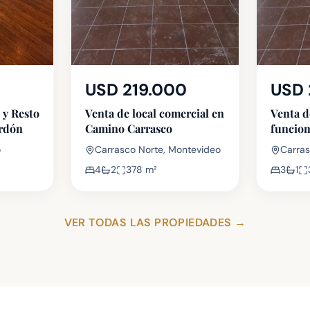
USD 219.000
USD 
 y Resto
Venta de local comercial en
Venta d
rdón
Camino Carrasco
funcion
en Cno 
o
Carrasco Norte, Montevideo
Carras
4
2
378
m²
3
1
VER TODAS LAS PROPIEDADES
→