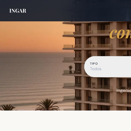
INGAR
co
TIPO
Todos
Ingeni
INGAR Negocios Inmobiliarios — inmobiliaria en Montevideo de