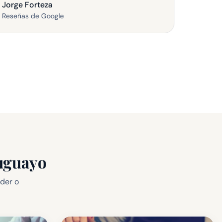
Jorge Forteza
Alfonso
Reseñas de Google
Reseñas
ruguayo
nder o