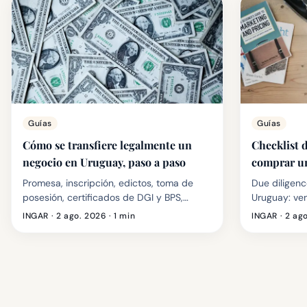
Guías
Guías
Cómo se transfiere legalmente un
Checklist 
negocio en Uruguay, paso a paso
comprar un
Promesa, inscripción, edictos, toma de
Due diligenc
posesión, certificados de DGI y BPS,
Uruguay: ven
escritura definitiva. Plazos reales,
normalizada,
INGAR ·
2 ago. 2026
· 1 min
INGAR ·
2 ag
responsabilidades e impuestos de
habilitacion
transferir un establecimiento comercial.
impuestos. C