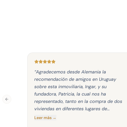
“
Agradecemos desde Alemania la
recomendación de amigos en Uruguay
sobre esta inmoviliaria, Ingar, y su
fundadora, Patricia, la cual nos ha
representado, tanto en la compra de dos
Previous slide
viviendas en diferentes lugares de
Montevideo, los arrendamientos de las
Leer más →
mismas, y la venta posterior de una de las