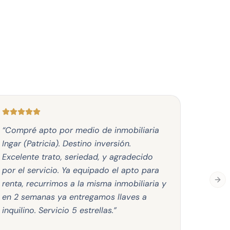
“
Compré apto por medio de inmobiliaria
“
Excele
Ingar (Patricia). Destino inversión.
vivien
Excelente trato, seriedad, y agradecido
Patric
por el servicio. Ya equipado el apto para
mucha 
renta, recurrimos a la misma inmobiliaria y
alquil
Nex
en 2 semanas ya entregamos llaves a
100% sa
inquilino. Servicio 5 estrellas.
”