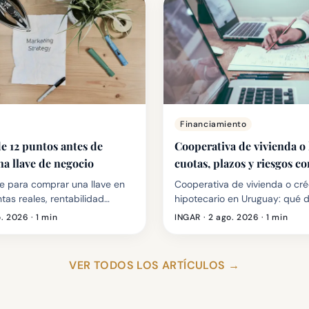
Financiamiento
de 12 puntos antes de
Cooperativa de vivienda o
a llave de negocio
cuotas, plazos y riesgos 
e para comprar una llave en
Cooperativa de vivienda o cré
tas reales, rentabilidad
hipotecario en Uruguay: qué 
 empleados, alquiler,
recibís, cuánto aportás, cuán
o. 2026
· 1 min
INGAR ·
2 ago. 2026
· 1 min
es, deudas, contratos e
qué recuperás si te tenés que 
on señales de alerta.
VER TODOS LOS ARTÍCULOS
→