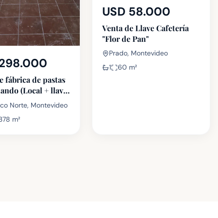
USD 58.000
Venta de Llave Cafetería
"Flor de Pan"
Prado, Montevideo
298.000
1
60
m²
e fábrica de pastas
ando (Local + llave)
Carrasco
co Norte, Montevideo
378
m²