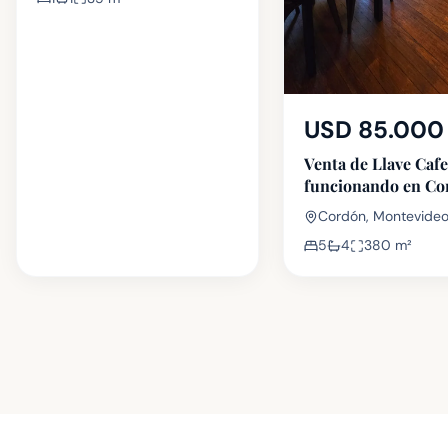
USD 85.000
Venta de Llave Cafe
funcionando en Co
Cordón, Montevide
5
4
380
m²