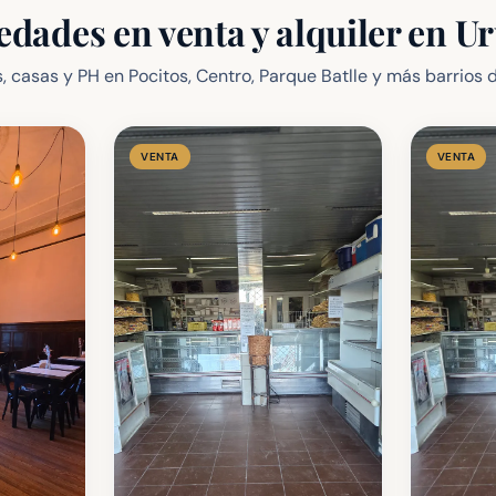
edades en venta y alquiler en U
 casas y PH en Pocitos, Centro, Parque Batlle y más barrios 
VENTA
VENTA