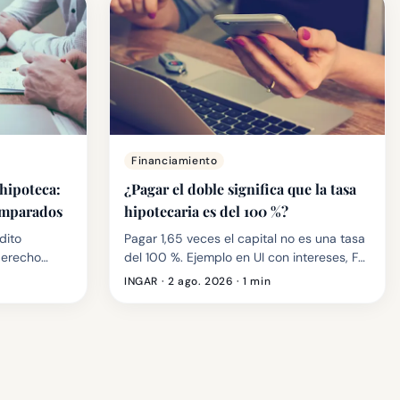
Financiamiento
 hipoteca:
¿Pagar el doble significa que la tasa
comparados
hipotecaria es del 100 %?
dito
Pagar 1,65 veces el capital no es una tasa
derecho
del 100 %. Ejemplo en UI con intereses, FPI,
to esperás y
seguros y las condiciones reales del BHU.
INGAR ·
2 ago. 2026
· 1 min
ir.