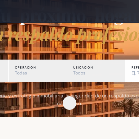
Tu
próximo
hogar
n respaldo profesio
OPERACIÓN
UBICACIÓN
REF
Todas
Todos
ería y estrategia inmobiliaria: la seguridad de un respaldo exp
cada paso.
sde 2011, especializada en compra, venta y alquiler de propie