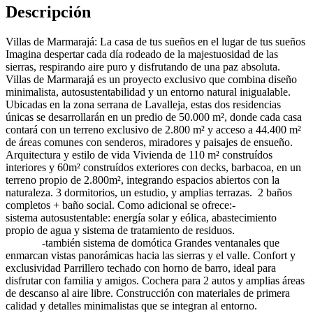
Descripción
Villas de Marmarajá: La casa de tus sueños en el lugar de tus sueños
Imagina despertar cada día rodeado de la majestuosidad de las
sierras, respirando aire puro y disfrutando de una paz absoluta.
Villas de Marmarajá es un proyecto exclusivo que combina diseño
minimalista, autosustentabilidad y un entorno natural inigualable.
Ubicadas en la zona serrana de Lavalleja, estas dos residencias
únicas se desarrollarán en un predio de 50.000 m², donde cada casa
contará con un terreno exclusivo de 2.800 m² y acceso a 44.400 m²
de áreas comunes con senderos, miradores y paisajes de ensueño.
Arquitectura y estilo de vida Vivienda de 110 m² construídos
interiores y 60m² construídos exteriores con decks, barbacoa, en un
terreno propio de 2.800m², integrando espacios abiertos con la
naturaleza. 3 dormitorios, un estudio, y amplias terrazas. 2 baños
completos + baño social. Como adicional se ofrece:-
sistema autosustentable: energía solar y eólica, abastecimiento
propio de agua y sistema de tratamiento de residuos.
-también sistema de domótica Grandes ventanales que
enmarcan vistas panorámicas hacia las sierras y el valle. Confort y
exclusividad Parrillero techado con horno de barro, ideal para
disfrutar con familia y amigos. Cochera para 2 autos y amplias áreas
de descanso al aire libre. Construcción con materiales de primera
calidad y detalles minimalistas que se integran al entorno.