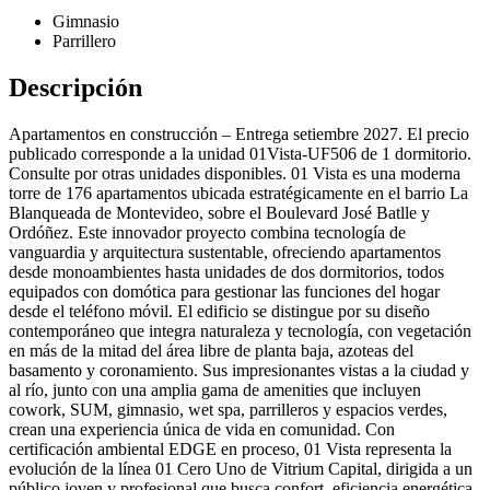
Gimnasio
Parrillero
Descripción
Apartamentos en construcción – Entrega setiembre 2027. El precio
publicado corresponde a la unidad 01Vista-UF506 de 1 dormitorio.
Consulte por otras unidades disponibles. 01 Vista es una moderna
torre de 176 apartamentos ubicada estratégicamente en el barrio La
Blanqueada de Montevideo, sobre el Boulevard José Batlle y
Ordóñez. Este innovador proyecto combina tecnología de
vanguardia y arquitectura sustentable, ofreciendo apartamentos
desde monoambientes hasta unidades de dos dormitorios, todos
equipados con domótica para gestionar las funciones del hogar
desde el teléfono móvil. El edificio se distingue por su diseño
contemporáneo que integra naturaleza y tecnología, con vegetación
en más de la mitad del área libre de planta baja, azoteas del
basamento y coronamiento. Sus impresionantes vistas a la ciudad y
al río, junto con una amplia gama de amenities que incluyen
cowork, SUM, gimnasio, wet spa, parrilleros y espacios verdes,
crean una experiencia única de vida en comunidad. Con
certificación ambiental EDGE en proceso, 01 Vista representa la
evolución de la línea 01 Cero Uno de Vitrium Capital, dirigida a un
público joven y profesional que busca confort, eficiencia energética