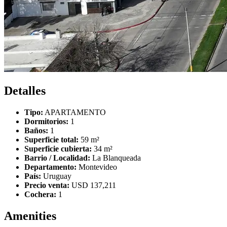
Detalles
Tipo:
APARTAMENTO
Dormitorios:
1
Baños:
1
Superficie total:
59 m²
Superficie cubierta:
34 m²
Barrio / Localidad:
La Blanqueada
Departamento:
Montevideo
País:
Uruguay
Precio venta:
USD 137,211
Cochera:
1
Amenities