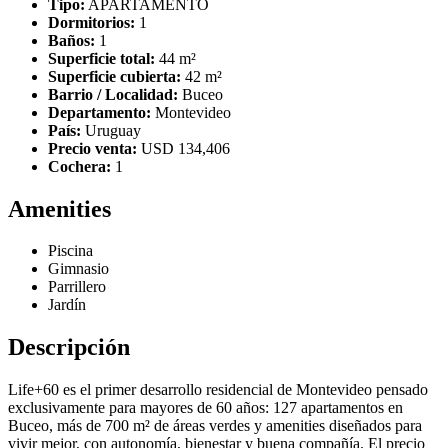
Tipo:
APARTAMENTO
Dormitorios:
1
Baños:
1
Superficie total:
44 m²
Superficie cubierta:
42 m²
Barrio / Localidad:
Buceo
Departamento:
Montevideo
País:
Uruguay
Precio venta:
USD 134,406
Cochera:
1
Amenities
Piscina
Gimnasio
Parrillero
Jardín
Descripción
Life+60 es el primer desarrollo residencial de Montevideo pensado
exclusivamente para mayores de 60 años: 127 apartamentos en
Buceo, más de 700 m² de áreas verdes y amenities diseñados para
vivir mejor, con autonomía, bienestar y buena compañía. El precio