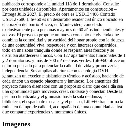
publicado corresponde a la unidad 118 de 1 dormitorio. Consulte
por otras unidades disponibles. Apartamentos en construcción –
Entrega Julio 2027. El precio de obra es USD134406 Contado
USD127686 Life+60 es un desarrollo residencial único ubicado en
el corazón del barrio Buceo, en Montevideo, concebido
exclusivamente para personas mayores de 60 años independientes y
activas. El proyecto propone un nuevo concepto de vivienda que
combina la comodidad y privacidad del hogar propio con la riqueza
de una comunidad viva, respetuosa y con intereses compartidos,
todo en una zona tranquila donde se respiran aires frescos y se
disfrutan atardeceres únicos. Con 127 apartamentos funcionales de 1
y 2 dormitorios, y más de 700 m² de áreas verdes, Life+60 ofrece un
entorno pensado para potenciar la calidad de vida y promover la
independencia. Sus amplias aberturas con tecnología DVH
garantizan un excelente aislamiento térmico y acústico, haciendo de
cada rincón un espacio placentero y luminoso. Los amenities del
proyecto fueron diseñados con un propósito claro: que cada día sea
una oportunidad para moverse, crear, cuidarse y conectar. Desde la
piscina climatizada y el gimnasio hasta la sala de danza, la
biblioteca, el espacio de masajes y el pet spa, Life+60 transforma la
rutina en tiempo de calidad, acompañado de una comunidad activa
que comparte experiencias y momentos únicos.
Imágenes