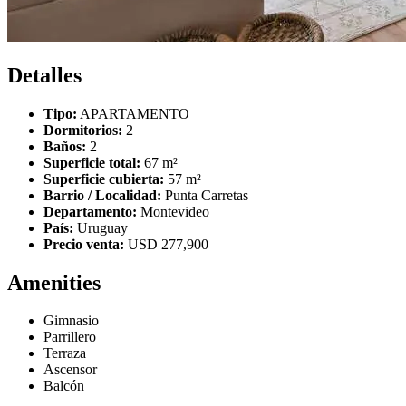
Detalles
Tipo:
APARTAMENTO
Dormitorios:
2
Baños:
2
Superficie total:
67 m²
Superficie cubierta:
57 m²
Barrio / Localidad:
Punta Carretas
Departamento:
Montevideo
País:
Uruguay
Precio venta:
USD 277,900
Amenities
Gimnasio
Parrillero
Terraza
Ascensor
Balcón