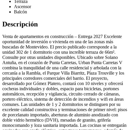
Terraza
Ascensor
Balcón
Descripción
Venta de apartamentos en construcción – Entrega 2027 Excelente
oportunidad de inversión o vivienda en una de las zonas más
buscadas de Montevideo. El precio publicado corresponde a la
unidad 302 de 1 dormitorio con una increíble terraza de 66m².
Consulte por otras unidades disponibles. Ubicado sobre Solano
Antuña, en el corazón de Punta Carretas, Urban Punta Carretas V
combina la tranquilidad de una calle residencial y arbolada con la
cercanía a la Rambla, el Parque Villa Biarritz, Plaza Trouville y los
principales corredores comerciales del barrio. El proyecto,
desarrollado por Gómez Platero, contará con 10 niveles y ofrecerá
cocheras individuales y dobles, espacio para bicicletas, portones
automáticos, recepción y vigilancia, circuito cerrado de cámaras,
portero eléctrico, sistema de detección de incendios y wifi en áreas
comunes. Las unidades de 1 y 2 dormitorios se distinguen por su
excelente calidad constructiva y terminaciones de primer nivel: pisos
de porcelanato importado, aberturas de aluminio anodizado con
doble vidrio hermético (DVH), mesadas de granito, grifería
monocomando y loza sanitaria importada. Las cocinas se entregarán