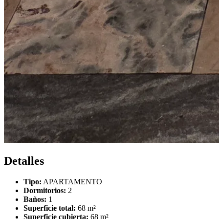
Detalles
Tipo:
APARTAMENTO
Dormitorios:
2
Baños:
1
Superficie total:
68 m²
Superficie cubierta:
68 m²