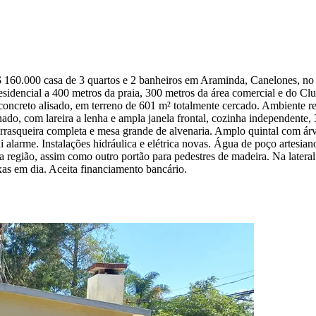
$ 160.000 casa de 3 quartos e 2 banheiros em Araminda, Canelones, no 
 residencial a 400 metros da praia, 300 metros da área comercial e do 
de concreto alisado, em terreno de 601 m² totalmente cercado. Ambiente
nado, com lareira a lenha e ampla janela frontal, cozinha independente
rasqueira completa e mesa grande de alvenaria. Amplo quintal com árv
i alarme. Instalações hidráulica e elétrica novas. Água de poço artesi
da região, assim como outro portão para pedestres de madeira. Na lateral
xas em dia. Aceita financiamento bancário.