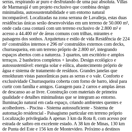
serras, respirando ar puro e desfrutando de uma paz absoluta. Villas
de Marmarajá é um projeto exclusivo que combina design
minimalista, autossustentabilidade e um entorno natural
incomparável. Localizadas na zona serrana de Lavalleja, estas duas
residências únicas serão desenvolvidas em um terreno de 50.000 m²,
onde cada casa contará com um terreno exclusivo de 2.800 m² e
acesso a 44.400 m² de áreas comuns com trilhas, mirantes e
paisagens dos sonhos. Arquitetura e estilo de vida Residência de 224
m² construídos internos e 296 m² construídos externos com decks,
churrasqueira, em um terreno próprio de 2.800 m², integrando
espaços abertos com a natureza. 3 quartos, um escritório e amplos
terraços. 2 banheiros completos + lavabo. Design ecológico e
autossustentável: energia solar e eólica, abastecimento próprio de
água e sistema de tratamento de resíduos. Grandes janelas que
emolduram vistas panorâmicas para as serras e o vale. Conforto e
exclusividade Churrasqueira coberta com forno de barro, ideal para
curtir com família e amigos. Garagem para 2 carros e amplas áreas
de descanso ao ar livre. Construção com materiais de primeira
qualidade e detalhes minimalistas que se integram ao entorno.
Iluminação natural em cada espaço, criando ambientes quentes e
acolhedores. - Piscina - Sistema autossuficiente - Sistema de
automação residencial - Paisagismo particular em terreno próprio
Localização privilegiada A apenas 3 km da Rota 8, com acesso por
estrada de saibro em excelente estado. A 38 km de Minas, 130 km
de Punta del Este e 156 km de Montevideo. Próximo a destinos