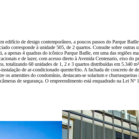
um edifício de design contemporâneo, a poucos passos do Parque Batlle,
nciado corresponde à unidade 505, de 2 quartos. Consulte sobre outras
i, a apenas 4 quadras do icônico Parque Batlle, em uma das regiões mai
ucacionais e de lazer, com acesso direto à Avenida Centenario, eixo do
ns, totalizando 68 unidades de 1, 2 e 3 quartos distribuídas em 5.340 
é-instalação de ar-condicionado quente/frio. A fachada de concreto de 
re os amenities do condomínio, destacam-se solarium e churrasqueiras n
e câmeras de segurança. O empreendimento está enquadrado na Lei Nº 1