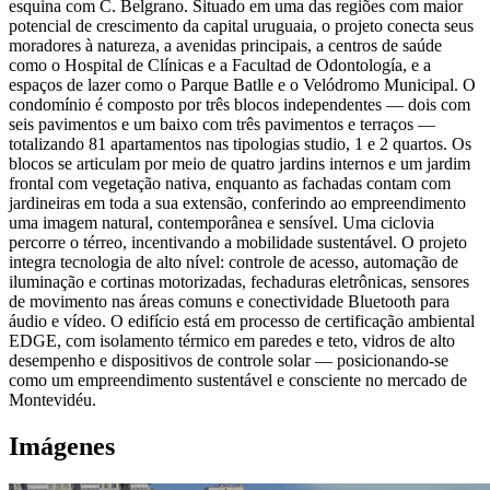
esquina com C. Belgrano. Situado em uma das regiões com maior
potencial de crescimento da capital uruguaia, o projeto conecta seus
moradores à natureza, a avenidas principais, a centros de saúde
como o Hospital de Clínicas e a Facultad de Odontología, e a
espaços de lazer como o Parque Batlle e o Velódromo Municipal. O
condomínio é composto por três blocos independentes — dois com
seis pavimentos e um baixo com três pavimentos e terraços —
totalizando 81 apartamentos nas tipologias studio, 1 e 2 quartos. Os
blocos se articulam por meio de quatro jardins internos e um jardim
frontal com vegetação nativa, enquanto as fachadas contam com
jardineiras em toda a sua extensão, conferindo ao empreendimento
uma imagem natural, contemporânea e sensível. Uma ciclovia
percorre o térreo, incentivando a mobilidade sustentável. O projeto
integra tecnologia de alto nível: controle de acesso, automação de
iluminação e cortinas motorizadas, fechaduras eletrônicas, sensores
de movimento nas áreas comuns e conectividade Bluetooth para
áudio e vídeo. O edifício está em processo de certificação ambiental
EDGE, com isolamento térmico em paredes e teto, vidros de alto
desempenho e dispositivos de controle solar — posicionando-se
como um empreendimento sustentável e consciente no mercado de
Montevidéu.
Imágenes