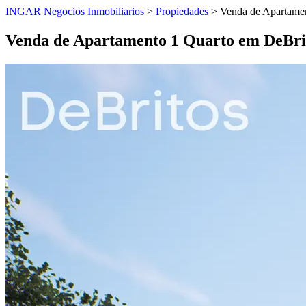
INGAR Negocios Inmobiliarios
>
Propiedades
> Venda de Apartame
Venda de Apartamento 1 Quarto em DeBr