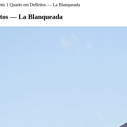
nto 1 Quarto em DeBritos — La Blanqueada
itos — La Blanqueada