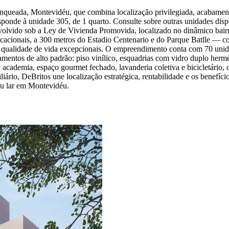
nqueada, Montevidéu, que combina localização privilegiada, acabament
esponde à unidade 305, de 1 quarto. Consulte sobre outras unidades d
volvido sob a Ley de Vivienda Promovida, localizado no dinâmico bai
ucacionais, a 300 metros do Estadio Centenario e do Parque Batlle — c
 qualidade de vida excepcionais. O empreendimento conta com 70 unidad
bamentos de alto padrão: piso vinílico, esquadrias com vidro duplo her
 academia, espaço gourmet fechado, lavanderia coletiva e bicicletário
iário, DeBritos une localização estratégica, rentabilidade e os benefí
eu lar em Montevidéu.