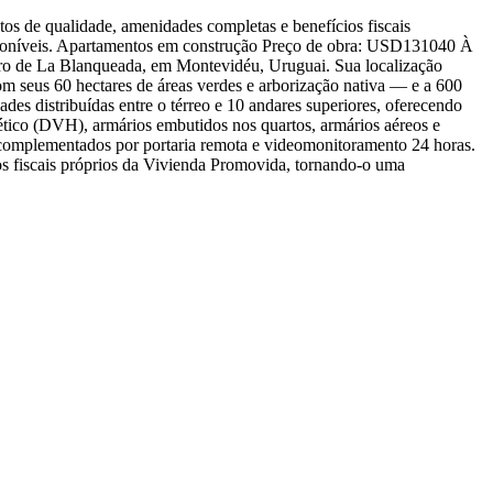
os de qualidade, amenidades completas e benefícios fiscais
isponíveis. Apartamentos em construção Preço de obra: USD131040 À
rro de La Blanqueada, em Montevidéu, Uruguai. Sua localização
om seus 60 hectares de áreas verdes e arborização nativa — e a 600
es distribuídas entre o térreo e 10 andares superiores, oferecendo
mético (DVH), armários embutidos nos quartos, armários aéreos e
, complementados por portaria remota e videomonitoramento 24 horas.
cios fiscais próprios da Vivienda Promovida, tornando-o uma