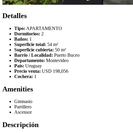
Detalles
Tipo:
APARTAMENTO
Dormitorios:
2
Baños:
1
Superficie total:
54 m²
Superficie cubierta:
50 m²
Barrio / Localidad:
Puerto Buceo
Departamento:
Montevideo
País:
Uruguay
Precio venta:
USD 198,056
Cochera:
1
Amenities
Gimnasio
Parrillero
Ascensor
Descripción