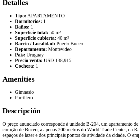
Detalles
Tipo:
APARTAMENTO
Dormitorios:
1
Baños:
1
Superficie total:
50 m²
Superficie cubierta:
40 m²
Barrio / Localidad:
Puerto Buceo
Departamento:
Montevideo
País:
Uruguay
Precio venta:
USD 138,915
Cochera:
1
Amenities
Gimnasio
Parrillero
Descripción
O preço anunciado corresponde à unidade B-204, um apartamento de 
coração de Buceo, a apenas 200 metros do World Trade Center, da Ramb
espaços de lazer e dos principais pontos de atividade da cidade. O e