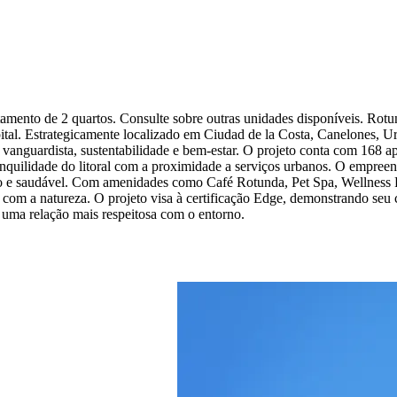
nto de 2 quartos. Consulte sobre outras unidades disponíveis. Rotund
ital. Estrategicamente localizado em Ciudad de la Costa, Canelones, Ur
 vanguardista, sustentabilidade e bem-estar. O projeto conta com 168 
anquilidade do litoral com a proximidade a serviços urbanos. O empree
o e saudável. Com amenidades como Café Rotunda, Pet Spa, Wellness Poin
com a natureza. O projeto visa à certificação Edge, demonstrando seu
 uma relação mais respeitosa com o entorno.