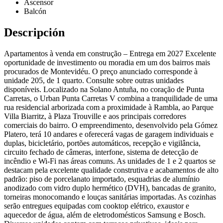
Ascensor
Balcón
Descripción
Apartamentos à venda em construção – Entrega em 2027 Excelente
oportunidade de investimento ou moradia em um dos bairros mais
procurados de Montevidéu. O preço anunciado corresponde à
unidade 205, de 1 quarto. Consulte sobre outras unidades
disponíveis. Localizado na Solano Antuña, no coração de Punta
Carretas, o Urban Punta Carretas V combina a tranquilidade de uma
rua residencial arborizada com a proximidade à Rambla, ao Parque
Villa Biarritz, à Plaza Trouville e aos principais corredores
comerciais do bairro. O empreendimento, desenvolvido pela Gómez
Platero, terá 10 andares e oferecerá vagas de garagem individuais e
duplas, bicicletário, portões automáticos, recepção e vigilância,
circuito fechado de câmeras, interfone, sistema de detecção de
incêndio e Wi-Fi nas áreas comuns. As unidades de 1 e 2 quartos se
destacam pela excelente qualidade construtiva e acabamentos de alto
padrão: piso de porcelanato importado, esquadrias de alumínio
anodizado com vidro duplo hermético (DVH), bancadas de granito,
torneiras monocomando e louças sanitárias importadas. As cozinhas
serão entregues equipadas com cooktop elétrico, exaustor e
aquecedor de água, além de eletrodomésticos Samsung e Bosch.