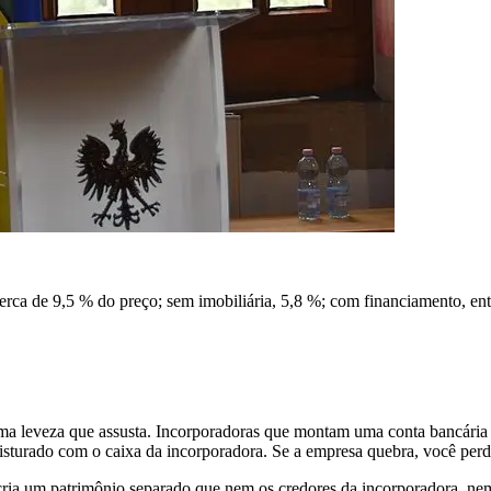
cerca de 9,5 % do preço; sem imobiliária, 5,8 %; com financiamento, ent
ma leveza que assusta. Incorporadoras que montam uma conta bancária 
 misturado com o caixa da incorporadora. Se a empresa quebra, você perd
ria um patrimônio separado que nem os credores da incorporadora, nem