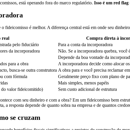
eicomissos, está operando fora do marco regulatório.
Isso é um red flag 
poradora
 fideicomisso é melhor. A diferença central está em onde seu dinheiro 
 real
Compra direta à inco
trada pelo fiduciário
Para a conta da incorporadora
dores da incorporadora
Não. Se a incorporadora quebra, você 
Depende da boa vontade da incorporad
ados para a obra
A incorporadora decide como alocar os
cto, busca-se outra construtora
A obra para e você precisa reclamar e
 ou com fórmula
Geralmente preço fixo com plano de p
vidas
Mais simples, menos papéis
 do valor fideicomitido)
Sem custo adicional de estrutura
ontece com seu dinheiro e com a obra? Em um fideicomisso bem estrutu
ta, a resposta depende de quanto sobra na empresa e de quantos credores
omo se cruzam
ncede benefícios fiscais significativos a projetos de construção de mor