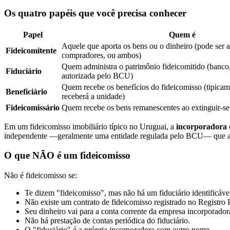
Os quatro papéis que você precisa conhecer
Papel
Quem é
Aquele que aporta os bens ou o dinheiro (pode ser a
Fideicomitente
compradores, ou ambos)
Quem administra o patrimônio fideicomitido (banc
Fiduciário
autorizada pelo BCU)
Quem recebe os benefícios do fideicomisso (tipica
Beneficiário
receberá a unidade)
Fideicomissário
Quem recebe os bens remanescentes ao extinguir-se
Em um fideicomisso imobiliário típico no Uruguai, a
incorporadora
independente —geralmente uma entidade regulada pelo BCU— que admi
O que NÃO é um fideicomisso
Não é fideicomisso se:
Te dizem "fideicomisso", mas não há um fiduciário identificáve
Não existe um contrato de fideicomisso registrado no Registro 
Seu dinheiro vai para a conta corrente da empresa incorporado
Não há prestação de contas periódica do fiduciário.
O "fiduciário" é a própria incorporadora com outro nome.