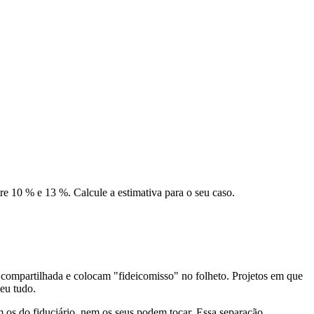
re 10 % e 13 %. Calcule a estimativa para o seu caso.
compartilhada e colocam "fideicomisso" no folheto. Projetos em que
eu tudo.
 os do fiduciário, nem os seus podem tocar. Essa separação