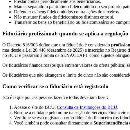
Prestar contas periodicamente aos beneficiários.
Manter separado o patrimônio fideicomitido do seu próprio pat
Defender os bens fideicomitidos contra ações de terceiros.
Não misturar fundos de fideicomissos distintos entre si.
Transferir os bens ao beneficiário ou fideicomissário ao cumpri
Fiduciário profissional: quando se aplica a regulaçã
O Decreto 516/003 define que um fiduciário é considerado
profission
mas desde a Lei 20.446 (dezembro de 2025) a inscrição no Registro
no BCU e passaram à órbita da SENACLAFT como sujeitos obrigad
Os fiduciários financeiros (os que emitem valores de oferta pública) s
Os fiduciários que não alcançam o limite de cinco não são considerados
Como verificar se o fiduciário está registrado
Isto é o que poucas pessoas fazem e todas deveriam fazer:
Acesse o site do BCU:
Consulta de Instituições do BCU
.
Busque a entidade pelo nome na seção de Serviços Financeiros
Verifique se está registrada como fiduciário financeiro (os fi
Você também pode consultar diretamente a
Superintendência 