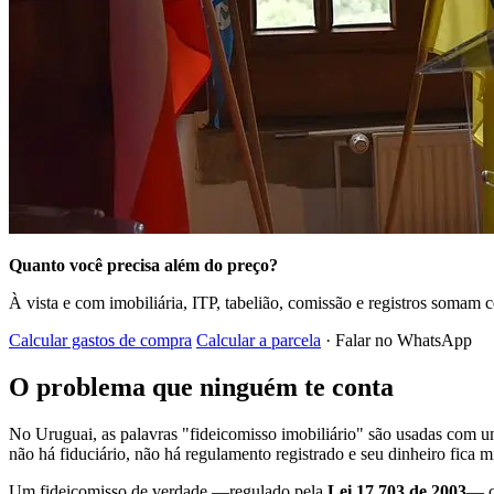
Quanto você precisa além do preço?
À vista e com imobiliária, ITP, tabelião, comissão e registros somam 
Calcular gastos de compra
Calcular a parcela
· Falar no WhatsApp
O problema que ninguém te conta
No Uruguai, as palavras "fideicomisso imobiliário" são usadas com u
não há fiduciário, não há regulamento registrado e seu dinheiro fica
Um fideicomisso de verdade —regulado pela
Lei 17.703 de 2003
— c