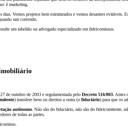
so: é marketing.
. Vemos projetos bem estruturados e vemos desastres evitáveis. Este g
quando sair correndo.
 consulte um tabelião ou advogado especializado em fideicomissos.
imobiliário
27 de outubro de 2003 e regulamentada pelo
Decreto 516/003
. Antes 
omitente
) transfere bens ou direitos a outra (o
fiduciário
) para que os a
fetação autônomo
. Não são do fiduciário, não são do fideicomitente, n
dores de todas as partes.
icomisso.