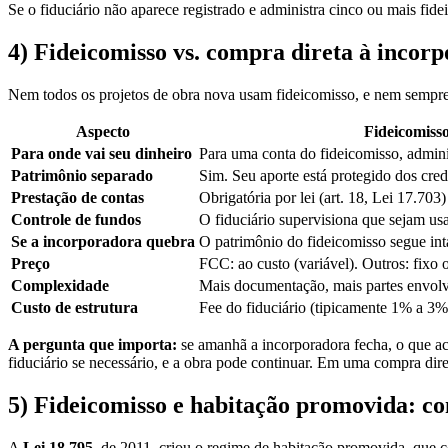
Se o fiduciário não aparece registrado e administra cinco ou mais fid
4) Fideicomisso vs. compra direta à incor
Nem todos os projetos de obra nova usam fideicomisso, e nem sempre o
Aspecto
Fideicomisso
Para onde vai seu dinheiro
Para uma conta do fideicomisso, adminis
Patrimônio separado
Sim. Seu aporte está protegido dos cre
Prestação de contas
Obrigatória por lei (art. 18, Lei 17.703)
Controle de fundos
O fiduciário supervisiona que sejam us
Se a incorporadora quebra
O patrimônio do fideicomisso segue inta
Preço
FCC: ao custo (variável). Outros: fixo
Complexidade
Mais documentação, mais partes envol
Custo de estrutura
Fee do fiduciário (tipicamente 1% a 3%
A pergunta que importa:
se amanhã a incorporadora fecha, o que ac
fiduciário se necessário, e a obra pode continuar. Em uma compra dire
5) Fideicomisso e habitação promovida: c
A
Lei 18.795
, de 2011, criou o regime de habitação promovida, que co