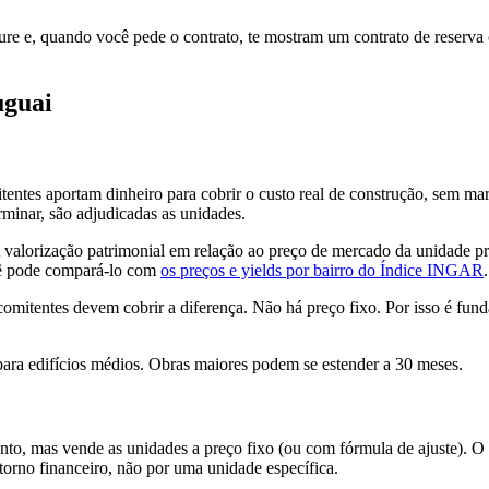
re e, quando você pede o contrato, te mostram um contrato de reserv
uguai
ntes aportam dinheiro para cobrir o custo real de construção, sem mar
rminar, são adjudicadas as unidades.
alorização patrimonial em relação ao preço de mercado da unidade pr
ocê pode compará-lo com
os preços e yields por bairro do Índice INGAR
.
comitentes devem cobrir a diferença. Não há preço fixo. Por isso é fun
para edifícios médios. Obras maiores podem se estender a 30 meses.
nto, mas vende as unidades a preço fixo (ou com fórmula de ajuste). O 
torno financeiro, não por uma unidade específica.