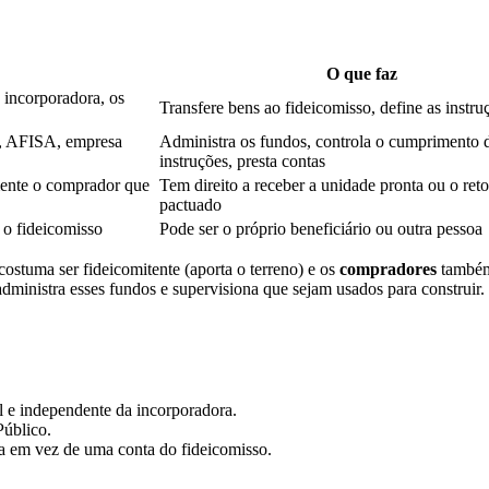
O que faz
 incorporadora, os
Transfere bens ao fideicomisso, define as instru
o, AFISA, empresa
Administra os fundos, controla o cumprimento 
instruções, presta contas
mente o comprador que
Tem direito a receber a unidade pronta ou o ret
pactuado
 o fideicomisso
Pode ser o próprio beneficiário ou outra pessoa
costuma ser fideicomitente (aporta o terreno) e os
compradores
também 
nistra esses fundos e supervisiona que sejam usados para construir.
l e independente da incorporadora.
Público.
ra em vez de uma conta do fideicomisso.