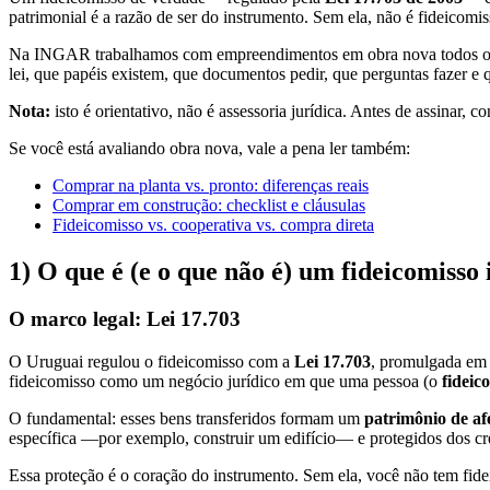
patrimonial é a razão de ser do instrumento. Sem ela, não é fideicomis
Na INGAR trabalhamos com empreendimentos em obra nova todos os dias
lei, que papéis existem, que documentos pedir, que perguntas fazer e 
Nota:
isto é orientativo, não é assessoria jurídica. Antes de assinar,
Se você está avaliando obra nova, vale a pena ler também:
Comprar na planta vs. pronto: diferenças reais
Comprar em construção: checklist e cláusulas
Fideicomisso vs. cooperativa vs. compra direta
1) O que é (e o que não é) um fideicomisso 
O marco legal: Lei 17.703
O Uruguai regulou o fideicomisso com a
Lei 17.703
, promulgada em 
fideicomisso como um negócio jurídico em que uma pessoa (o
fideic
O fundamental: esses bens transferidos formam um
patrimônio de a
específica —por exemplo, construir um edifício— e protegidos dos cre
Essa proteção é o coração do instrumento. Sem ela, você não tem fide