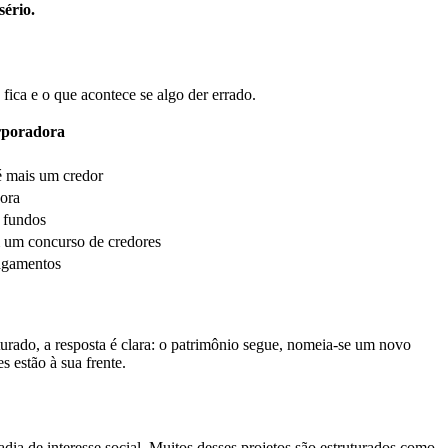
sério.
fica e o que acontece se algo der errado.
rporadora
é mais um credor
ora
 fundos
m um concurso de credores
agamentos
rado, a resposta é clara: o patrimônio segue, nomeia-se um novo
 estão à sua frente.
adia de interesse social. Muitos desses projetos são estruturados como