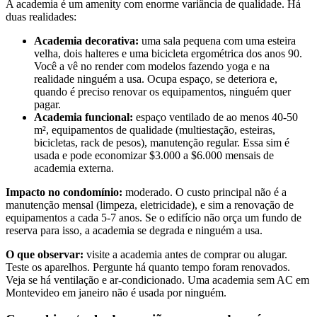
A academia é um amenity com enorme variância de qualidade. Há
duas realidades:
Academia decorativa:
uma sala pequena com uma esteira
velha, dois halteres e uma bicicleta ergométrica dos anos 90.
Você a vê no render com modelos fazendo yoga e na
realidade ninguém a usa. Ocupa espaço, se deteriora e,
quando é preciso renovar os equipamentos, ninguém quer
pagar.
Academia funcional:
espaço ventilado de ao menos 40-50
m², equipamentos de qualidade (multiestação, esteiras,
bicicletas, rack de pesos), manutenção regular. Essa sim é
usada e pode economizar $3.000 a $6.000 mensais de
academia externa.
Impacto no condomínio:
moderado. O custo principal não é a
manutenção mensal (limpeza, eletricidade), e sim a renovação de
equipamentos a cada 5-7 anos. Se o edifício não orça um fundo de
reserva para isso, a academia se degrada e ninguém a usa.
O que observar:
visite a academia antes de comprar ou alugar.
Teste os aparelhos. Pergunte há quanto tempo foram renovados.
Veja se há ventilação e ar-condicionado. Uma academia sem AC em
Montevideo em janeiro não é usada por ninguém.