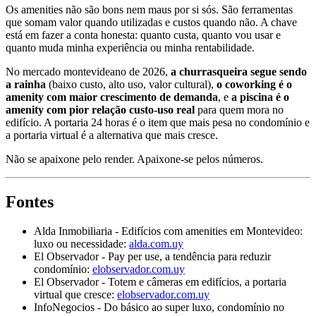
Os amenities não são bons nem maus por si sós. São ferramentas
que somam valor quando utilizadas e custos quando não. A chave
está em fazer a conta honesta: quanto custa, quanto vou usar e
quanto muda minha experiência ou minha rentabilidade.
No mercado montevideano de 2026,
a churrasqueira segue sendo
a rainha
(baixo custo, alto uso, valor cultural),
o coworking é o
amenity com maior crescimento de demanda
, e
a piscina é o
amenity com pior relação custo-uso real
para quem mora no
edifício. A portaria 24 horas é o item que mais pesa no condomínio e
a portaria virtual é a alternativa que mais cresce.
Não se apaixone pelo render. Apaixone-se pelos números.
Fontes
Alda Inmobiliaria - Edifícios com amenities em Montevideo:
luxo ou necessidade:
alda.com.uy
El Observador - Pay per use, a tendência para reduzir
condomínio:
elobservador.com.uy
El Observador - Totem e câmeras em edifícios, a portaria
virtual que cresce:
elobservador.com.uy
InfoNegocios - Do básico ao super luxo, condomínio no