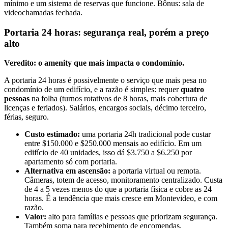
mínimo e um sistema de reservas que funcione. Bônus: sala de
videochamadas fechada.
Portaria 24 horas: segurança real, porém a preço
alto
Veredito: o amenity que mais impacta o condomínio.
A portaria 24 horas é possivelmente o serviço que mais pesa no
condomínio de um edifício, e a razão é simples: requer
quatro
pessoas
na folha (turnos rotativos de 8 horas, mais cobertura de
licenças e feriados). Salários, encargos sociais, décimo terceiro,
férias, seguro.
Custo estimado:
uma portaria 24h tradicional pode custar
entre $150.000 e $250.000 mensais ao edifício. Em um
edifício de 40 unidades, isso dá $3.750 a $6.250 por
apartamento só com portaria.
Alternativa em ascensão:
a portaria virtual ou remota.
Câmeras, totem de acesso, monitoramento centralizado. Custa
de 4 a 5 vezes menos do que a portaria física e cobre as 24
horas. É a tendência que mais cresce em Montevideo, e com
razão.
Valor:
alto para famílias e pessoas que priorizam segurança.
Também soma para recebimento de encomendas,