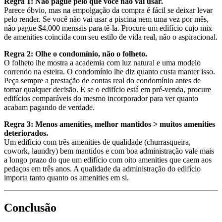
Regra 1: Não pague pelo que você não vai usar.
Parece óbvio, mas na empolgação da compra é fácil se deixar levar
pelo render. Se você não vai usar a piscina nem uma vez por mês,
não pague $4.000 mensais para tê-la. Procure um edifício cujo mix
de amenities coincida com seu estilo de vida real, não o aspiracional.
Regra 2: Olhe o condomínio, não o folheto.
O folheto lhe mostra a academia com luz natural e uma modelo
correndo na esteira. O condomínio lhe diz quanto custa manter isso.
Peça sempre a prestação de contas real do condomínio antes de
tomar qualquer decisão. E se o edifício está em pré-venda, procure
edifícios comparáveis do mesmo incorporador para ver quanto
acabam pagando de verdade.
Regra 3: Menos amenities, melhor mantidos > muitos amenities
deteriorados.
Um edifício com três amenities de qualidade (churrasqueira,
cowork, laundry) bem mantidos e com boa administração vale mais
a longo prazo do que um edifício com oito amenities que caem aos
pedaços em três anos. A qualidade da administração do edifício
importa tanto quanto os amenities em si.
Conclusão