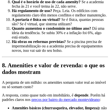
Qual é o horário de uso de cada amenity?
Se a academia
fecha às 21 e você treina às 22, não serve.
Há regulamento de uso?
Peça. Leia. Os edifícios com
regulamento claro têm menos conflitos e melhor manutenção.
A portaria é física ou virtual?
Se é física, quantas pessoas
são? Se é virtual, que sistema utilizam?
Quanto aumentou o condomínio no último ano?
Dá uma
ideia da tendência. Se subiu 30% e a inflação foi 6%, algo
está errado.
Há obras ou reformas previstas?
Se a piscina precisa de
impermeabilização ou a academia precisa de equipamentos
novos, isso vai sair do seu bolso.
8. Amenities e valor de revenda: o que os
dados mostram
A pergunta de um milhão: os amenities somam valor real ao imóvel
ou só somam custo?
A resposta, como quase tudo em imobiliário, é
depende
. Porém há
padrões claros nos
preços por bairro do mercado montevideano
:
Amenities básicos (churrasqueira, elevador, limpeza):
não