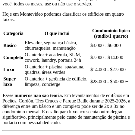
você, todos os meses, use ou não use o serviço.
Hoje em Montevideo podemos classificar os edifícios em quatro
faixas:
Condomínio típico
Categoria
O que inclui
(studio/1 quarto)
Elevador, segurança básica,
Básico
$3.000 - $6.000
churrasqueira, manutenção
O anterior + academia, SUM,
Completo
$7.000 - $14.000
cowork, laundry, portaria 24h
O anterior + piscina, spa/sauna,
Luxo
$14.000 - $27.000
quadras, áreas verdes
Super
O anterior + gerência de edifício,
$28.000 - $50.000+
luxo
limpeza, concierge
Esses números não são teoria.
Em levantamentos de edifícios em
Pocitos, Cordón, Tres Cruces e Parque Batlle durante 2025-2026, a
diferença entre um básico e um completo pode ser de 2x a 3x no
condomínio mensal. E o salto para luxo acrescenta outro degrau
significativo, principalmente pelo custo de manutenção de piscina e
portaria com pessoal dedicado.