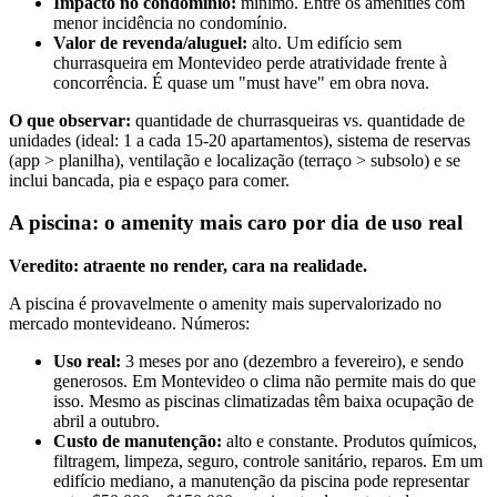
Impacto no condomínio:
mínimo. Entre os amenities com
menor incidência no condomínio.
Valor de revenda/aluguel:
alto. Um edifício sem
churrasqueira em Montevideo perde atratividade frente à
concorrência. É quase um "must have" em obra nova.
O que observar:
quantidade de churrasqueiras vs. quantidade de
unidades (ideal: 1 a cada 15-20 apartamentos), sistema de reservas
(app > planilha), ventilação e localização (terraço > subsolo) e se
inclui bancada, pia e espaço para comer.
A piscina: o amenity mais caro por dia de uso real
Veredito: atraente no render, cara na realidade.
A piscina é provavelmente o amenity mais supervalorizado no
mercado montevideano. Números:
Uso real:
3 meses por ano (dezembro a fevereiro), e sendo
generosos. Em Montevideo o clima não permite mais do que
isso. Mesmo as piscinas climatizadas têm baixa ocupação de
abril a outubro.
Custo de manutenção:
alto e constante. Produtos químicos,
filtragem, limpeza, seguro, controle sanitário, reparos. Em um
edifício mediano, a manutenção da piscina pode representar