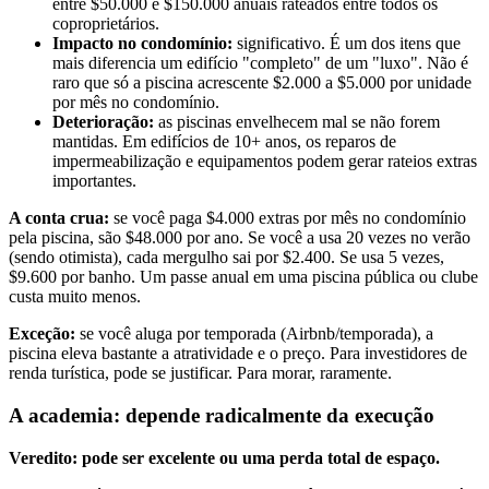
entre $50.000 e $150.000 anuais rateados entre todos os
coproprietários.
Impacto no condomínio:
significativo. É um dos itens que
mais diferencia um edifício "completo" de um "luxo". Não é
raro que só a piscina acrescente $2.000 a $5.000 por unidade
por mês no condomínio.
Deterioração:
as piscinas envelhecem mal se não forem
mantidas. Em edifícios de 10+ anos, os reparos de
impermeabilização e equipamentos podem gerar rateios extras
importantes.
A conta crua:
se você paga $4.000 extras por mês no condomínio
pela piscina, são $48.000 por ano. Se você a usa 20 vezes no verão
(sendo otimista), cada mergulho sai por $2.400. Se usa 5 vezes,
$9.600 por banho. Um passe anual em uma piscina pública ou clube
custa muito menos.
Exceção:
se você aluga por temporada (Airbnb/temporada), a
piscina eleva bastante a atratividade e o preço. Para investidores de
renda turística, pode se justificar. Para morar, raramente.
A academia: depende radicalmente da execução
Veredito: pode ser excelente ou uma perda total de espaço.