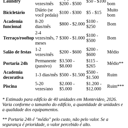
Laundry
$50 - $100
vezes/mês
$200 - $500
bom
Diário (se
Muito
Bicicletário
$100 - $300
$5 - $15
você pedala)
bom
Academia
8-20
$100 -
$800 - $2.000
Bom
funcional
dias/mês
$250
2-4
$100 -
Terraço/rooftop
vezes/mês, 7
$300 - $1.000
Bom
$500
meses
1-2
$200 -
Salão de festas
$200 - $600
Médio
vezes/mês
$600
Permanente
$3.500 -
$115 -
Portaria 24h
Médio**
(passivo)
$8.000
$265
Academia
$500 -
1-3 dias/mês
$500 - $1.500
Ruim
decorativa
$1.500
5-20
$2.000 -
$1.200 -
Piscina
Ruim***
vezes/ano
$5.000
$12.000
* Estimado para edifício de 40 unidades em Montevideo, 2026.
Varia conforme o tamanho do edifício, a quantidade de unidades e
a qualidade dos equipamentos.
** Portaria 24h é "médio" pelo custo, não pelo valor. Se a
segurança é prioridade, o valor percebido é alto.