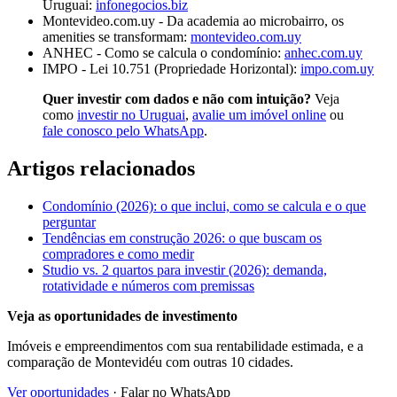
Uruguai:
infonegocios.biz
Montevideo.com.uy - Da academia ao microbairro, os
amenities se transformam:
montevideo.com.uy
ANHEC - Como se calcula o condomínio:
anhec.com.uy
IMPO - Lei 10.751 (Propriedade Horizontal):
impo.com.uy
Quer investir com dados e não com intuição?
Veja
como
investir no Uruguai
,
avalie um imóvel online
ou
fale conosco pelo WhatsApp
.
Artigos relacionados
Condomínio (2026): o que inclui, como se calcula e o que
perguntar
Tendências em construção 2026: o que buscam os
compradores e como medir
Studio vs. 2 quartos para investir (2026): demanda,
rotatividade e números com premissas
Veja as oportunidades de investimento
Imóveis e empreendimentos com sua rentabilidade estimada, e a
comparação de Montevidéu com outras 10 cidades.
Ver oportunidades
· Falar no WhatsApp