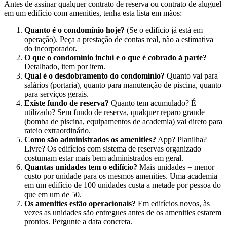
Antes de assinar qualquer contrato de reserva ou contrato de aluguel
em um edifício com amenities, tenha esta lista em mãos:
Quanto é o condomínio hoje?
(Se o edifício já está em
operação). Peça a prestação de contas real, não a estimativa
do incorporador.
O que o condomínio inclui e o que é cobrado à parte?
Detalhado, item por item.
Qual é o desdobramento do condomínio?
Quanto vai para
salários (portaria), quanto para manutenção de piscina, quanto
para serviços gerais.
Existe fundo de reserva?
Quanto tem acumulado? É
utilizado? Sem fundo de reserva, qualquer reparo grande
(bomba de piscina, equipamentos de academia) vai direto para
rateio extraordinário.
Como são administrados os amenities?
App? Planilha?
Livre? Os edifícios com sistema de reservas organizado
costumam estar mais bem administrados em geral.
Quantas unidades tem o edifício?
Mais unidades = menor
custo por unidade para os mesmos amenities. Uma academia
em um edifício de 100 unidades custa a metade por pessoa do
que em um de 50.
Os amenities estão operacionais?
Em edifícios novos, às
vezes as unidades são entregues antes de os amenities estarem
prontos. Pergunte a data concreta.