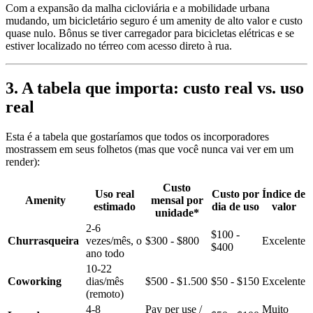
Com a expansão da malha cicloviária e a mobilidade urbana
mudando, um bicicletário seguro é um amenity de alto valor e custo
quase nulo. Bônus se tiver carregador para bicicletas elétricas e se
estiver localizado no térreo com acesso direto à rua.
3. A tabela que importa: custo real vs. uso
real
Esta é a tabela que gostaríamos que todos os incorporadores
mostrassem em seus folhetos (mas que você nunca vai ver em um
render):
Custo
Uso real
Custo por
Índice de
Amenity
mensal por
estimado
dia de uso
valor
unidade*
2-6
$100 -
Churrasqueira
vezes/mês, o
$300 - $800
Excelente
$400
ano todo
10-22
Coworking
dias/mês
$500 - $1.500
$50 - $150
Excelente
(remoto)
4-8
Pay per use /
Muito