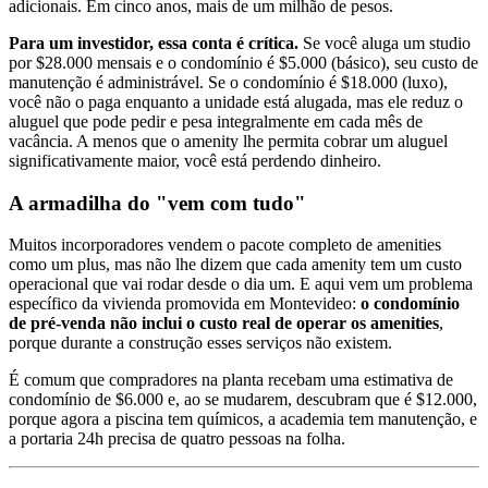
adicionais. Em cinco anos, mais de um milhão de pesos.
Para um investidor, essa conta é crítica.
Se você aluga um studio
por $28.000 mensais e o condomínio é $5.000 (básico), seu custo de
manutenção é administrável. Se o condomínio é $18.000 (luxo),
você não o paga enquanto a unidade está alugada, mas ele reduz o
aluguel que pode pedir e pesa integralmente em cada mês de
vacância. A menos que o amenity lhe permita cobrar um aluguel
significativamente maior, você está perdendo dinheiro.
A armadilha do "vem com tudo"
Muitos incorporadores vendem o pacote completo de amenities
como um plus, mas não lhe dizem que cada amenity tem um custo
operacional que vai rodar desde o dia um. E aqui vem um problema
específico da vivienda promovida em Montevideo:
o condomínio
de pré-venda não inclui o custo real de operar os amenities
,
porque durante a construção esses serviços não existem.
É comum que compradores na planta recebam uma estimativa de
condomínio de $6.000 e, ao se mudarem, descubram que é $12.000,
porque agora a piscina tem químicos, a academia tem manutenção, e
a portaria 24h precisa de quatro pessoas na folha.