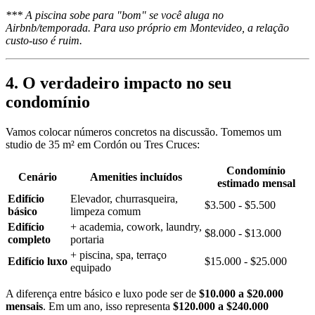
*** A piscina sobe para "bom" se você aluga no
Airbnb/temporada. Para uso próprio em Montevideo, a relação
custo-uso é ruim.
4. O verdadeiro impacto no seu
condomínio
Vamos colocar números concretos na discussão. Tomemos um
studio de 35 m² em Cordón ou Tres Cruces:
Condomínio
Cenário
Amenities incluídos
estimado mensal
Edifício
Elevador, churrasqueira,
$3.500 - $5.500
básico
limpeza comum
Edifício
+ academia, cowork, laundry,
$8.000 - $13.000
completo
portaria
+ piscina, spa, terraço
Edifício luxo
$15.000 - $25.000
equipado
A diferença entre básico e luxo pode ser de
$10.000 a $20.000
mensais
. Em um ano, isso representa
$120.000 a $240.000