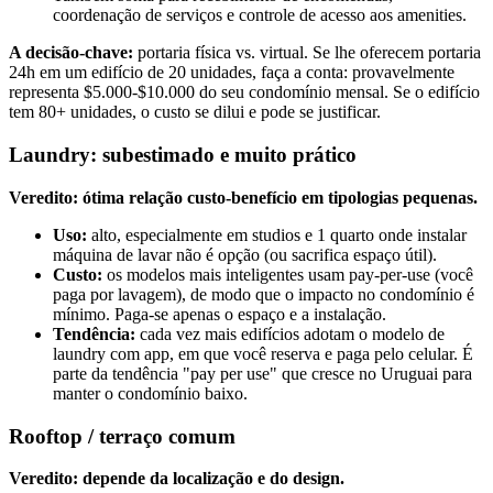
coordenação de serviços e controle de acesso aos amenities.
A decisão-chave:
portaria física vs. virtual. Se lhe oferecem portaria
24h em um edifício de 20 unidades, faça a conta: provavelmente
representa $5.000-$10.000 do seu condomínio mensal. Se o edifício
tem 80+ unidades, o custo se dilui e pode se justificar.
Laundry: subestimado e muito prático
Veredito: ótima relação custo-benefício em tipologias pequenas.
Uso:
alto, especialmente em studios e 1 quarto onde instalar
máquina de lavar não é opção (ou sacrifica espaço útil).
Custo:
os modelos mais inteligentes usam pay-per-use (você
paga por lavagem), de modo que o impacto no condomínio é
mínimo. Paga-se apenas o espaço e a instalação.
Tendência:
cada vez mais edifícios adotam o modelo de
laundry com app, em que você reserva e paga pelo celular. É
parte da tendência "pay per use" que cresce no Uruguai para
manter o condomínio baixo.
Rooftop / terraço comum
Veredito: depende da localização e do design.