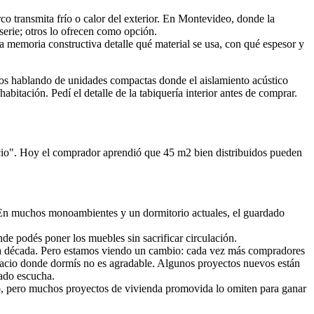
 transmita frío o calor del exterior. En Montevideo, donde la
erie; otros lo ofrecen como opción.
a memoria constructiva detalle qué material se usa, con qué espesor y
mos hablando de unidades compactas donde el aislamiento acústico
abitación. Pedí el detalle de la tabiquería interior antes de comprar.
ecio". Hoy el comprador aprendió que 45 m2 bien distribuidos pueden
. En muchos monoambientes y un dormitorio actuales, el guardado
de podés poner los muebles sin sacrificar circulación.
una década. Pero estamos viendo un cambio: cada vez más compradores
spacio donde dormís no es agradable. Algunos proyectos nuevos están
ado escucha.
co, pero muchos proyectos de vivienda promovida lo omiten para ganar