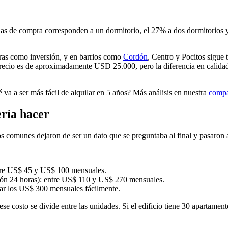
s de compra corresponden a un dormitorio, el 27% a dos dormitorios y 
ras como inversión, y en barrios como
Cordón
, Centro y Pocitos sigue 
e precio es de aproximadamente USD 25.000, pero la diferencia en calid
ué va a ser más fácil de alquilar en 5 años? Más análisis en nuestra
compa
ería hacer
 comunes dejaron de ser un dato que se preguntaba al final y pasaron a 
ntre US$ 45 y US$ 100 mensuales.
ón 24 horas): entre US$ 110 y US$ 270 mensuales.
rar los US$ 300 mensuales fácilmente.
se costo se divide entre las unidades. Si el edificio tiene 30 apartame