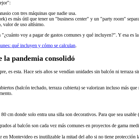
ejor":
nasio con tres máquinas que nadie usa.
k) es más útil que tener un "business center" y un "party room" separ
, valor de uso altísimo.
 "¿cuánto voy a pagar de gastos comunes y qué incluyen?". Y esa es la 
unes: qué incluyen y cómo se calculan
.
ue la pandemia consolidó
re, es esta. Hace seis años se vendían unidades sin balcón ni terraza 
ertos (balcón techado, terraza cubierta) se valorizan incluso más que m
amento.
80 cm donde solo entra una silla son decorativos. Para que sea usable (
egrados al balcón son cada vez más comunes en proyectos de gama media-
 en Montevideo es inutilizable la mitad del año si no tiene protección l