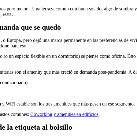
nos pero mejor". Una terraza común con buen solado, algo de sombra y
 resta.
emanda que se quedó
o Europa, pero dejó una marca permanente en las preferencias de vivien
cione para eso.
io (o un espacio flexible en un dormitorio) se piense como oficina. Est
unitarias son el amenity que más creció en demanda post-pandemia. A di
acondicionado).
 y WiFi estable son los tres amenities que más pesan en ese segmento.
gastos comunes:
Coworking y amenities en edificios
.
e la etiqueta al bolsillo