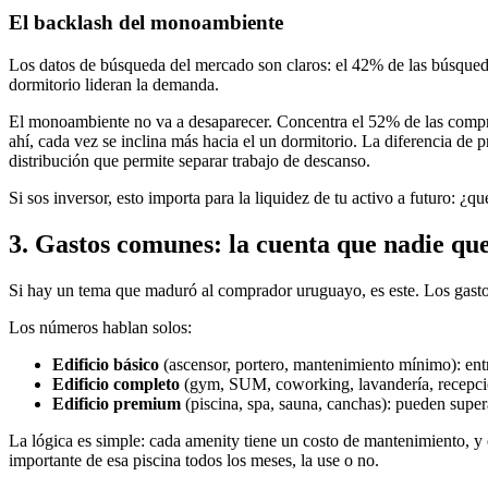
El backlash del monoambiente
Los datos de búsqueda del mercado son claros: el 42% de las búsqueda
dormitorio lideran la demanda.
El monoambiente no va a desaparecer. Concentra el 52% de las comp
ahí, cada vez se inclina más hacia el un dormitorio. La diferencia d
distribución que permite separar trabajo de descanso.
Si sos inversor, esto importa para la liquidez de tu activo a futuro: ¿q
3. Gastos comunes: la cuenta que nadie qu
Si hay un tema que maduró al comprador uruguayo, es este. Los gastos
Los números hablan solos:
Edificio básico
(ascensor, portero, mantenimiento mínimo): e
Edificio completo
(gym, SUM, coworking, lavandería, recepci
Edificio premium
(piscina, spa, sauna, canchas): pueden supe
La lógica es simple: cada amenity tiene un costo de mantenimiento, y e
importante de esa piscina todos los meses, la use o no.