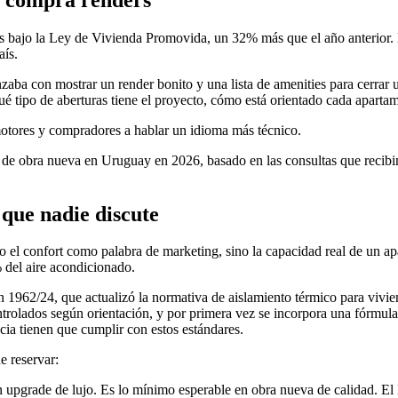
s bajo la Ley de Vivienda Promovida, un 32% más que el año anterior.
aís.
zaba con mostrar un render bonito y una lista de amenities para cerra
é tipo de aberturas tiene el proyecto, cómo está orientado cada apartam
otores y compradores a hablar un idioma más técnico.
 de obra nueva en Uruguay en 2026, basado en las consultas que recibi
 que nadie discute
. No el confort como palabra de marketing, sino la capacidad real de un
 del aire acondicionado.
962/24, que actualizó la normativa de aislamiento térmico para vivien
ntrolados según orientación, y por primera vez se incorpora una fórmul
ia tienen que cumplir con estos estándares.
e reservar:
 upgrade de lujo. Es lo mínimo esperable en obra nueva de calidad. E