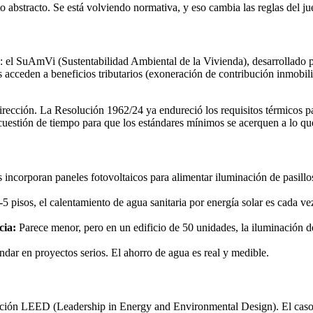
o abstracto. Se está volviendo normativa, y eso cambia las reglas del ju
 el SuAmVi (Sustentabilidad Ambiental de la Vivienda), desarrollado por
as acceden a beneficios tributarios (exoneración de contribución inmobili
irección. La Resolución 1962/24 ya endureció los requisitos térmicos 
cuestión de tiempo para que los estándares mínimos se acerquen a lo que
incorporan paneles fotovoltaicos para alimentar iluminación de pasillo
 pisos, el calentamiento de agua sanitaria por energía solar es cada vez
cia:
Parece menor, pero en un edificio de 50 unidades, la iluminación 
dar en proyectos serios. El ahorro de agua es real y medible.
cación LEED (Leadership in Energy and Environmental Design). El ca