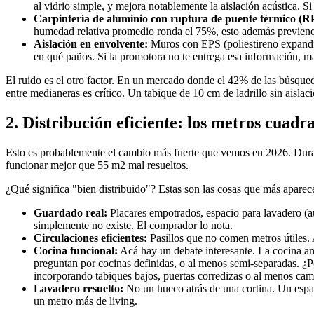
al vidrio simple, y mejora notablemente la aislación acústica. S
Carpintería de aluminio con ruptura de puente térmico (R
humedad relativa promedio ronda el 75%, esto además previene 
Aislación en envolvente:
Muros con EPS (poliestireno expandido
en qué paños. Si la promotora no te entrega esa información, ma
El ruido es el otro factor. En un mercado donde el 42% de las búsqu
entre medianeras es crítico. Un tabique de 10 cm de ladrillo sin aislac
2. Distribución eficiente: los metros cuadr
Esto es probablemente el cambio más fuerte que vemos en 2026. Duran
funcionar mejor que 55 m2 mal resueltos.
¿Qué significa "bien distribuido"? Estas son las cosas que más aparece
Guardado real:
Placares empotrados, espacio para lavadero (a
simplemente no existe. El comprador lo nota.
Circulaciones eficientes:
Pasillos que no comen metros útiles. 
Cocina funcional:
Acá hay un debate interesante. La cocina a
preguntan por cocinas definidas, o al menos semi-separadas. ¿
incorporando tabiques bajos, puertas corredizas o al menos ca
Lavadero resuelto:
No un hueco atrás de una cortina. Un espa
un metro más de living.