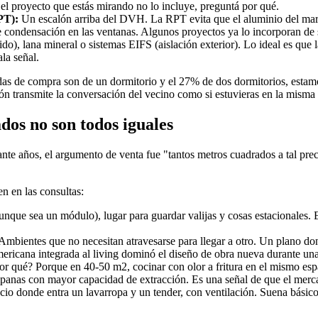
i el proyecto que estás mirando no lo incluye, preguntá por qué.
PT):
Un escalón arriba del DVH. La RPT evita que el aluminio del marco
condensación en las ventanas. Algunos proyectos ya lo incorporan de s
), lana mineral o sistemas EIFS (aislación exterior). Lo ideal es que l
la señal.
edas de compra son de un dormitorio y el 27% de dos dormitorios, esta
ión transmite la conversación del vecino como si estuvieras en la misma h
ados no son todos iguales
te años, el argumento de venta fue "tantos metros cuadrados a tal pr
n en las consultas:
unque sea un módulo), lugar para guardar valijas y cosas estacionales
Ambientes que no necesitan atravesarse para llegar a otro. Un plano don
mericana integrada al living dominó el diseño de obra nueva durante 
Por qué? Porque en 40-50 m2, cocinar con olor a fritura en el mismo e
mpanas con mayor capacidad de extracción. Es una señal de que el merc
cio donde entra un lavarropa y un tender, con ventilación. Suena bási