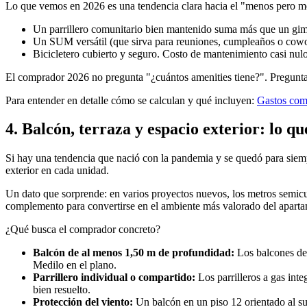
Lo que vemos en 2026 es una tendencia clara hacia el "menos pero m
Un parrillero comunitario bien mantenido suma más que un gim
Un SUM versátil (que sirva para reuniones, cumpleaños o cowor
Bicicletero cubierto y seguro. Costo de mantenimiento casi nulo
El comprador 2026 no pregunta "¿cuántos amenities tiene?". Pregunta
Para entender en detalle cómo se calculan y qué incluyen:
Gastos com
4. Balcón, terraza y espacio exterior: lo q
Si hay una tendencia que nació con la pandemia y se quedó para siemp
exterior en cada unidad.
Un dato que sorprende: en varios proyectos nuevos, los metros semicubi
complemento para convertirse en el ambiente más valorado del apart
¿Qué busca el comprador concreto?
Balcón de al menos 1,50 m de profundidad:
Los balcones de 
Medilo en el plano.
Parrillero individual o compartido:
Los parrilleros a gas int
bien resuelto.
Protección del viento:
Un balcón en un piso 12 orientado al sur