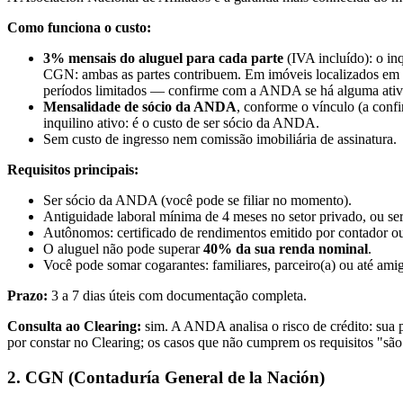
Como funciona o custo:
3% mensais do aluguel para cada parte
(IVA incluído): o in
CGN: ambas as partes contribuem. Em imóveis localizados em 
períodos limitados — confirme com a ANDA se há alguma ativa a
Mensalidade de sócio da ANDA
, conforme o vínculo (a con
inquilino ativo: é o custo de ser sócio da ANDA.
Sem custo de ingresso nem comissão imobiliária de assinatura.
Requisitos principais:
Ser sócio da ANDA (você pode se filiar no momento).
Antiguidade laboral mínima de 4 meses no setor privado, ou se
Autônomos: certificado de rendimentos emitido por contador ou
O aluguel não pode superar
40% da sua renda nominal
.
Você pode somar cogarantes: familiares, parceiro(a) ou até am
Prazo:
3 a 7 dias úteis com documentação completa.
Consulta ao Clearing:
sim. A ANDA analisa o risco de crédito: sua p
por constar no Clearing; os casos que não cumprem os requisitos "são 
2. CGN (Contaduría General de la Nación)