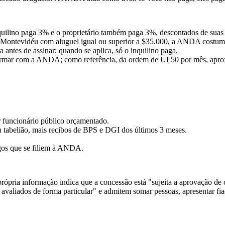
quilino paga 3% e o proprietário também paga 3%, descontados de suas 
Montevidéu com aluguel igual ou superior a $35.000, a ANDA costuma 
ntes de assinar; quando se aplica, só o inquilino paga.
firmar com a ANDA; como referência, da ordem de UI 50 por mês, apr
r funcionário público orçamentado.
 tabelião, mais recibos de BPS e DGI dos últimos 3 meses.
igos que se filiem à ANDA.
rópria informação indica que a concessão está "sujeita a aprovação de
avaliados de forma particular" e admitem somar pessoas, apresentar fia