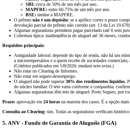
SBI:
cerca de 50% de um mês por ano.
MAPFRE:
entre 60-75% de um mês por ano.
BSE:
similar a MAPFRE.
O prêmio
não é um depósito
: se a apólice correr o prazo com
devolução parcial do prêmio não corrido (art. 13 da Lei 19.678
Algumas seguradoras permitem pagar parcelado (até 6 sem juros
Cobertura típica: inadimplência de aluguel até 36 meses, condo
Requisitos principais:
Antiguidade laboral: depende do tipo de renda, não há um míni
a microempresários e a quem recebe de sociedades comerciais;
(Critérios publicados em 5/8/2026; mudam sem aviso.)
Não estar no Clearing de Informes.
Não estar em seguro-desemprego.
O aluguel não pode superar
30% dos rendimentos líquidos
. 
do núcleo familiar. O teto varia conforme a companhia: confirm
Algumas seguradoras têm teto de aluguel: Porto Seguro, por e
Prazo:
aprovação em
24 horas
na maioria dos casos. É a opção mais
Consulta ao Clearing:
sim. Todas as seguradoras verificam histórico 
5. ANV - Fundo de Garantia de Aluguéis (FGA)