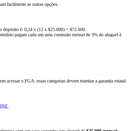
am facilmente as outras opções.
 o depósito é: 0,24 x (12 x $25.000) = $72.000.
proprietário pagam cada um uma comissão mensal de 3% do aluguel à
acessar o FGA; essas categorias devem tramitar a garantia estatal
o INE
.
s números com um caso concreto: um aluguel de
$25.000 mensais
,