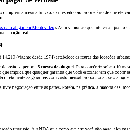
 cumprem a mesma função: dar respaldo ao proprietário de que ele vai 
o.
tos para alugar em Montevideo
). Aqui vamos ao que interessa: quanto cu
ua situação real.
9
 14.219 (vigente desde 1974) estabelece as regras das locações urbana
r depósito superior a
5 meses de aluguel
. Para comércio sobe a 10 mes
 que implica que qualquer garantia que você escolher tem que cobrir e
eta diretamente as garantias com custo mensal proporcional: se o alugu
a a livre negociação entre as partes. Porém, na prática, a maioria das i
mercado uruguaio. A ANDA atua como aval: se você não paga, eles paga