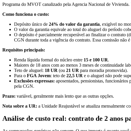
Programa do MVOT canalizado pela Agencia Nacional de Vivienda. Est
Como funciona o custo:
Depósito único de
24% do valor da garantia
, exigível no mo
O valor da garantia equivale ao total do aluguel do período cob
O depósito é parcialmente recuperável ao finalizar o contrato 
CGN durante toda a vigência do contrato. Essa comissão não é
Requisitos principais:
Renda líquida formal do núcleo entre
15 e 100 UR
.
Maiores de 18 anos com ao menos 3 meses de continuidade lab
Teto de aluguel:
18 UR
(ou
21 UR
para moradia promovida).
Para o
FGA Jovem
: teto de
22,5 UR
e o aluguel não pode sup
Exclusões expressas:
aposentados, pensionistas, funcionários
pela CGN.
Prazo:
variável, geralmente mais lento que as outras opções.
Nota sobre a UR:
a Unidade Reajustável se atualiza mensalmente co
Análise de custo real: contrato de 2 anos 
As comparações genéricas não servem. O que importa é quanto você v