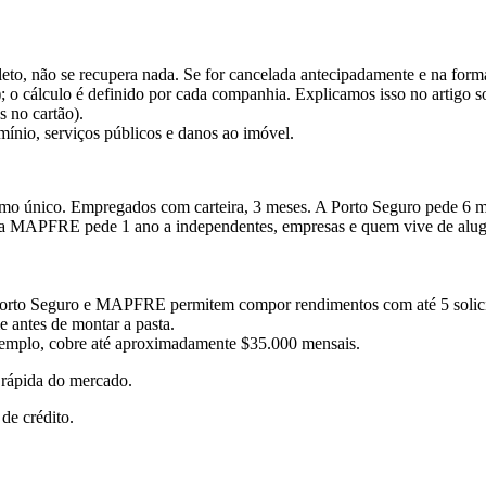
pleto, não se recupera nada. Se for cancelada antecipadamente e na for
); o cálculo é definido por cada companhia. Explicamos isso no artigo s
 no cartão).
mínio, serviços públicos e danos ao imóvel.
mo único. Empregados com carteira, 3 meses. A Porto Seguro pede 6 me
 a MAPFRE pede 1 ano a independentes, empresas e quem vive de alugu
Porto Seguro e MAPFRE permitem compor rendimentos com até 5 solicita
e antes de montar a pasta.
xemplo, cobre até aproximadamente $35.000 mensais.
 rápida do mercado.
de crédito.