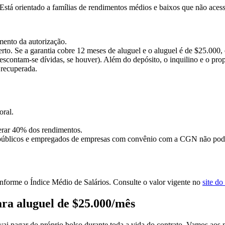
á orientado a famílias de rendimentos médios e baixos que não acess
mento da autorização.
erto. Se a garantia cobre 12 meses de aluguel e o aluguel é de $25.000,
(descontam-se dívidas, se houver). Além do depósito, o inquilino e o 
 recuperada.
oral.
erar 40% dos rendimentos.
 públicos e empregados de empresas com convênio com a CGN não podem 
nforme o Índice Médio de Salários. Consulte o valor vigente no
site d
para aluguel de $25.000/mês
ai pagar do próprio bolso durante toda a vida do contrato. Vamos ao