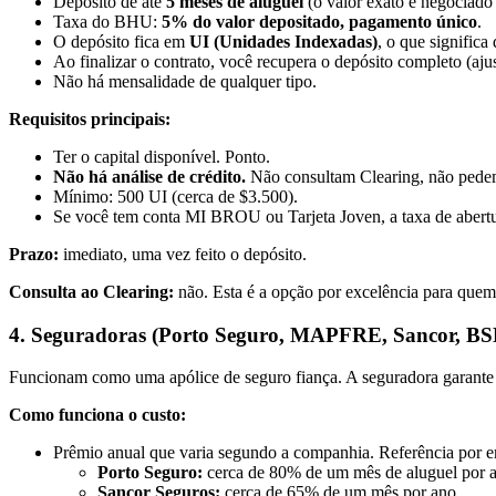
Depósito de até
5 meses de aluguel
(o valor exato é negociado 
Taxa do BHU:
5% do valor depositado, pagamento único
.
O depósito fica em
UI (Unidades Indexadas)
, o que significa
Ao finalizar o contrato, você recupera o depósito completo (aj
Não há mensalidade de qualquer tipo.
Requisitos principais:
Ter o capital disponível. Ponto.
Não há análise de crédito.
Não consultam Clearing, não pedem 
Mínimo: 500 UI (cerca de $3.500).
Se você tem conta MI BROU ou Tarjeta Joven, a taxa de abertu
Prazo:
imediato, uma vez feito o depósito.
Consulta ao Clearing:
não. Esta é a opção por excelência para quem 
4. Seguradoras (Porto Seguro, MAPFRE, Sancor, BS
Funcionam como uma apólice de seguro fiança. A seguradora garante ao
Como funciona o custo:
Prêmio anual que varia segundo a companhia. Referência por 
Porto Seguro:
cerca de 80% de um mês de aluguel por 
Sancor Seguros:
cerca de 65% de um mês por ano.