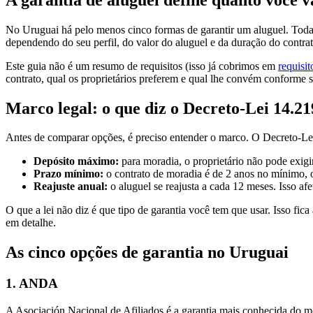
No Uruguai há pelo menos cinco formas de garantir um aluguel. Todas
dependendo do seu perfil, do valor do aluguel e da duração do contrat
Este guia não é um resumo de requisitos (isso já cobrimos em
requisi
contrato, qual os proprietários preferem e qual lhe convém conforme s
Marco legal: o que diz o Decreto-Lei 14.21
Antes de comparar opções, é preciso entender o marco. O Decreto-Lei
Depósito máximo:
para moradia, o proprietário não pode exigi
Prazo mínimo:
o contrato de moradia é de 2 anos no mínimo, o
Reajuste anual:
o aluguel se reajusta a cada 12 meses. Isso af
O que a lei não diz é que tipo de garantia você tem que usar. Isso fic
em detalhe.
As cinco opções de garantia no Uruguai
1. ANDA
A Asociación Nacional de Afiliados é a garantia mais conhecida do 