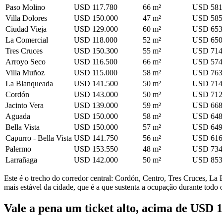
Paso Molino
USD 117.780
66 m²
USD 58
Villa Dolores
USD 150.000
47 m²
USD 58
Ciudad Vieja
USD 129.000
60 m²
USD 65
La Comercial
USD 118.000
52 m²
USD 65
Tres Cruces
USD 150.300
55 m²
USD 71
Arroyo Seco
USD 116.500
66 m²
USD 57
Villa Muñoz
USD 115.000
58 m²
USD 76
La Blanqueada
USD 141.500
50 m²
USD 71
Cordón
USD 143.000
50 m²
USD 71
Jacinto Vera
USD 139.000
59 m²
USD 66
Aguada
USD 150.000
58 m²
USD 64
Bella Vista
USD 150.000
57 m²
USD 64
Capurro - Bella Vista
USD 141.750
56 m²
USD 61
Palermo
USD 153.550
48 m²
USD 73
Larrañaga
USD 142.000
50 m²
USD 85
Este é o trecho do corredor central: Cordón, Centro, Tres Cruces, L
mais estável da cidade, que é a que sustenta a ocupação durante todo 
Vale a pena um ticket alto, acima de USD 