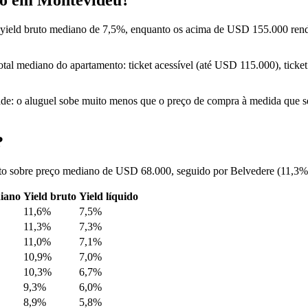
yield bruto mediano de 7,5%, enquanto os acima de USD 155.000 rende
total mediano do apartamento: ticket acessível (até USD 115.000), ti
ade: o aluguel sobe muito menos que o preço de compra à medida que se
?
ruto sobre preço mediano de USD 68.000, seguido por Belvedere (11,3%
iano
Yield bruto
Yield líquido
11,6%
7,5%
11,3%
7,3%
11,0%
7,1%
10,9%
7,0%
10,3%
6,7%
9,3%
6,0%
8,9%
5,8%