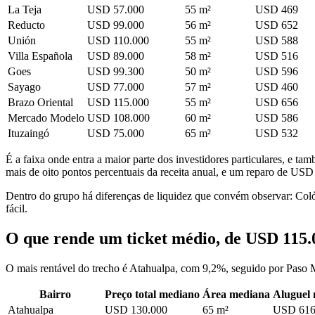
La Teja
USD 57.000
55 m²
USD 469
Reducto
USD 99.000
56 m²
USD 652
Unión
USD 110.000
55 m²
USD 588
Villa Española
USD 89.000
58 m²
USD 516
Goes
USD 99.300
50 m²
USD 596
Sayago
USD 77.000
57 m²
USD 460
Brazo Oriental
USD 115.000
55 m²
USD 656
Mercado Modelo
USD 108.000
60 m²
USD 586
Ituzaingó
USD 75.000
65 m²
USD 532
É a faixa onde entra a maior parte dos investidores particulares, e
mais de oito pontos percentuais da receita anual, e um reparo de USD
Dentro do grupo há diferenças de liquidez que convém observar: Col
fácil.
O que rende um ticket médio, de USD 115.
O mais rentável do trecho é Atahualpa, com 9,2%, seguido por Paso 
Bairro
Preço total mediano
Área mediana
Aluguel
Atahualpa
USD 130.000
65 m²
USD 61