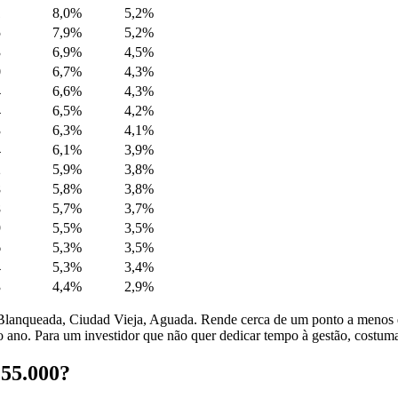
1
8,0%
5,2%
5
7,9%
5,2%
3
6,9%
4,5%
0
6,7%
4,3%
4
6,6%
4,3%
4
6,5%
4,2%
3
6,3%
4,1%
4
6,1%
3,9%
2
5,9%
3,8%
8
5,8%
3,8%
8
5,7%
3,7%
9
5,5%
3,5%
6
5,3%
3,5%
4
5,3%
3,4%
3
4,4%
2,9%
a Blanqueada, Ciudad Vieja, Aguada. Rende cerca de um ponto a menos 
o ano. Para um investidor que não quer dedicar tempo à gestão, costuma
155.000?