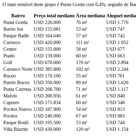
O mais rentável deste grupo é Punta Gorda com 6,4%, seguido de Barr
Bairro
Preço total mediano
Área mediana
Aluguel medi
Punta Gorda
USD 226.000
76 m²
USD 1.776
Barrio Sur
USD 155.081
53 m²
USD 747
Parque Batlle
USD 164.640
57 m²
USD 742
Carrasco
USD 420.000
111 m²
USD 1.952
Centro
USD 155.000
58 m²
USD 677
Prado
USD 159.000
60 m²
USD 663
Golf
USD 670.000
170 m²
USD 2.894
Carrasco Norte
USD 385.800
102 m²
USD 2.244
Buceo
USD 170.100
55 m²
USD 761
Puerto Buceo
USD 350.000
90 m²
USD 1.626
Punta Carretas
USD 266.700
71 m²
USD 1.117
Malvín
USD 200.956
61 m²
USD 840
Capurro
USD 171.834
60 m²
USD 548
Pocitos Nuevo
USD 187.900
54 m²
USD 813
Pocitos
USD 240.000
67 m²
USD 883
Parque Rodó
USD 195.500
53 m²
USD 744
Villa Biarritz
USD 430.000
120 m²
USD 1.154