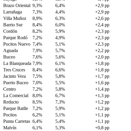
Brazo Oriental
9,3%
6,4%
+2,9 pp
Larrañaga
7,3%
4,4%
+2,9 pp
Villa Muñoz
8,9%
6,3%
+2,6 pp
Barrio Sur
8,4%
6,0%
+2,4 pp
Cordón
8,2%
5,9%
+2,3 pp
Parque Rodó
7,2%
4,9%
+2,3 pp
Pocitos Nuevo
7,4%
5,1%
+2,3 pp
Aguada
7,9%
5,7%
+2,2 pp
Buceo
7,6%
5,6%
+2,0 pp
La Blanqueada
7,9%
6,1%
+1,8 pp
Tres Cruces
8,4%
6,6%
+1,8 pp
Jacinto Vera
7,5%
5,8%
+1,7 pp
Puerto Buceo
7,0%
5,5%
+1,6 pp
Centro
7,2%
5,8%
+1,4 pp
La Comercial
8,0%
6,7%
+1,3 pp
Reducto
8,5%
7,3%
+1,2 pp
Parque Batlle
7,2%
5,9%
+1,2 pp
Pocitos
6,2%
5,1%
+1,1 pp
Punta Carretas
6,4%
5,4%
+1,1 pp
Malvín
6,1%
5,3%
+0,8 pp