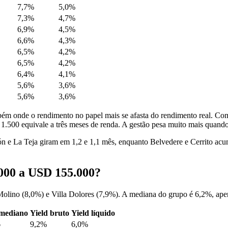
7,7%
5,0%
7,3%
4,7%
6,9%
4,5%
6,6%
4,3%
6,5%
4,2%
6,5%
4,2%
6,4%
4,1%
5,6%
3,6%
5,6%
3,6%
 também onde o rendimento no papel mais se afasta do rendimento real
 1.500 equivale a três meses de renda. A gestão pesa muito mais quando
ón e La Teja giram em 1,2 e 1,1 mês, enquanto Belvedere e Cerrito ac
000 a USD 155.000?
Molino (8,0%) e Villa Dolores (7,9%). A mediana do grupo é 6,2%, ape
 mediano
Yield bruto
Yield líquido
6
9,2%
6,0%