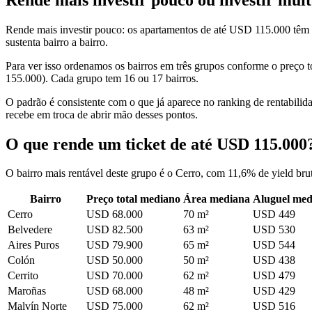
Rende mais investir pouco: os apartamentos de até USD 115.000 têm 
sustenta bairro a bairro.
Para ver isso ordenamos os bairros em três grupos conforme o preço 
155.000). Cada grupo tem 16 ou 17 bairros.
O padrão é consistente com o que já aparece no ranking de rentabilid
recebe em troca de abrir mão desses pontos.
O que rende um ticket de até USD 115.000
O bairro mais rentável deste grupo é o Cerro, com 11,6% de yield b
Bairro
Preço total mediano
Área mediana
Aluguel med
Cerro
USD 68.000
70 m²
USD 449
Belvedere
USD 82.500
63 m²
USD 530
Aires Puros
USD 79.900
65 m²
USD 544
Colón
USD 50.000
50 m²
USD 438
Cerrito
USD 70.000
62 m²
USD 479
Maroñas
USD 68.000
48 m²
USD 429
Malvín Norte
USD 75.000
62 m²
USD 516