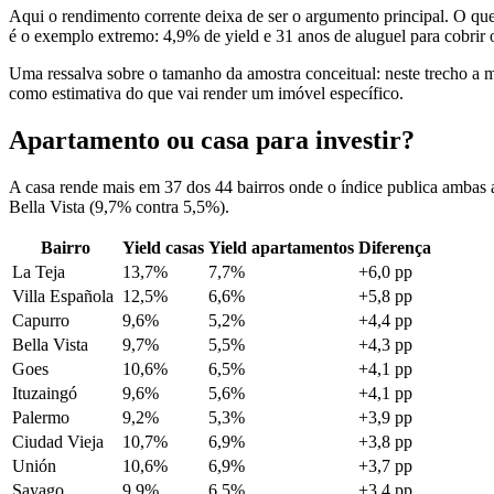
Aqui o rendimento corrente deixa de ser o argumento principal. O que 
é o exemplo extremo: 4,9% de yield e 31 anos de aluguel para cobrir 
Uma ressalva sobre o tamanho da amostra conceitual: neste trecho a 
como estimativa do que vai render um imóvel específico.
Apartamento ou casa para investir?
A casa rende mais em 37 dos 44 bairros onde o índice publica ambas 
Bella Vista (9,7% contra 5,5%).
Bairro
Yield casas
Yield apartamentos
Diferença
La Teja
13,7%
7,7%
+6,0 pp
Villa Española
12,5%
6,6%
+5,8 pp
Capurro
9,6%
5,2%
+4,4 pp
Bella Vista
9,7%
5,5%
+4,3 pp
Goes
10,6%
6,5%
+4,1 pp
Ituzaingó
9,6%
5,6%
+4,1 pp
Palermo
9,2%
5,3%
+3,9 pp
Ciudad Vieja
10,7%
6,9%
+3,8 pp
Unión
10,6%
6,9%
+3,7 pp
Sayago
9,9%
6,5%
+3,4 pp