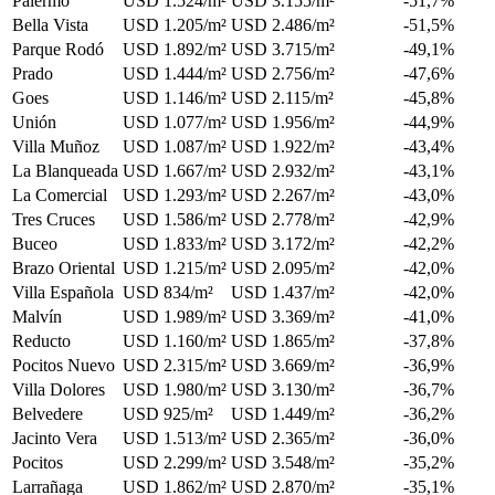
Palermo
USD 1.524/m²
USD 3.155/m²
-51,7%
Bella Vista
USD 1.205/m²
USD 2.486/m²
-51,5%
Parque Rodó
USD 1.892/m²
USD 3.715/m²
-49,1%
Prado
USD 1.444/m²
USD 2.756/m²
-47,6%
Goes
USD 1.146/m²
USD 2.115/m²
-45,8%
Unión
USD 1.077/m²
USD 1.956/m²
-44,9%
Villa Muñoz
USD 1.087/m²
USD 1.922/m²
-43,4%
La Blanqueada
USD 1.667/m²
USD 2.932/m²
-43,1%
La Comercial
USD 1.293/m²
USD 2.267/m²
-43,0%
Tres Cruces
USD 1.586/m²
USD 2.778/m²
-42,9%
Buceo
USD 1.833/m²
USD 3.172/m²
-42,2%
Brazo Oriental
USD 1.215/m²
USD 2.095/m²
-42,0%
Villa Española
USD 834/m²
USD 1.437/m²
-42,0%
Malvín
USD 1.989/m²
USD 3.369/m²
-41,0%
Reducto
USD 1.160/m²
USD 1.865/m²
-37,8%
Pocitos Nuevo
USD 2.315/m²
USD 3.669/m²
-36,9%
Villa Dolores
USD 1.980/m²
USD 3.130/m²
-36,7%
Belvedere
USD 925/m²
USD 1.449/m²
-36,2%
Jacinto Vera
USD 1.513/m²
USD 2.365/m²
-36,0%
Pocitos
USD 2.299/m²
USD 3.548/m²
-35,2%
Larrañaga
USD 1.862/m²
USD 2.870/m²
-35,1%