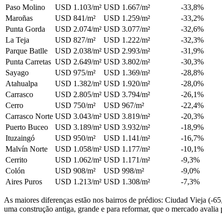
Paso Molino
USD 1.103/m²
USD 1.667/m²
-33,8%
Maroñas
USD 841/m²
USD 1.259/m²
-33,2%
Punta Gorda
USD 2.074/m²
USD 3.077/m²
-32,6%
La Teja
USD 827/m²
USD 1.222/m²
-32,3%
Parque Batlle
USD 2.038/m²
USD 2.993/m²
-31,9%
Punta Carretas
USD 2.649/m²
USD 3.802/m²
-30,3%
Sayago
USD 975/m²
USD 1.369/m²
-28,8%
Atahualpa
USD 1.382/m²
USD 1.920/m²
-28,0%
Carrasco
USD 2.805/m²
USD 3.794/m²
-26,1%
Cerro
USD 750/m²
USD 967/m²
-22,4%
Carrasco Norte
USD 3.043/m²
USD 3.819/m²
-20,3%
Puerto Buceo
USD 3.189/m²
USD 3.932/m²
-18,9%
Ituzaingó
USD 950/m²
USD 1.141/m²
-16,7%
Malvín Norte
USD 1.058/m²
USD 1.177/m²
-10,1%
Cerrito
USD 1.062/m²
USD 1.171/m²
-9,3%
Colón
USD 908/m²
USD 998/m²
-9,0%
Aires Puros
USD 1.213/m²
USD 1.308/m²
-7,3%
As maiores diferenças estão nos bairros de prédios: Ciudad Vieja (-6
uma construção antiga, grande e para reformar, que o mercado avalia 