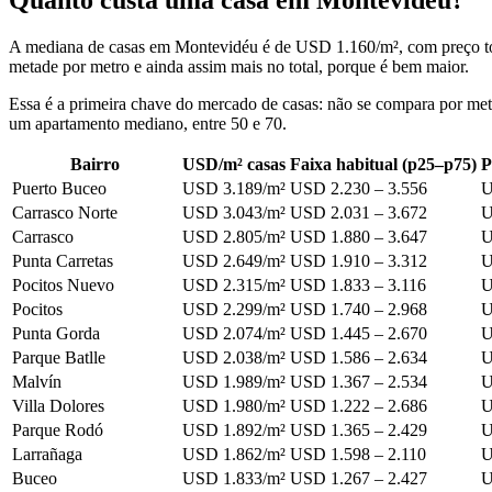
A mediana de casas em Montevidéu é de USD 1.160/m², com preço t
metade por metro e ainda assim mais no total, porque é bem maior.
Essa é a primeira chave do mercado de casas: não se compara por m
um apartamento mediano, entre 50 e 70.
Bairro
USD/m² casas
Faixa habitual (p25–p75)
P
Puerto Buceo
USD 3.189/m²
USD 2.230 – 3.556
U
Carrasco Norte
USD 3.043/m²
USD 2.031 – 3.672
U
Carrasco
USD 2.805/m²
USD 1.880 – 3.647
U
Punta Carretas
USD 2.649/m²
USD 1.910 – 3.312
U
Pocitos Nuevo
USD 2.315/m²
USD 1.833 – 3.116
U
Pocitos
USD 2.299/m²
USD 1.740 – 2.968
U
Punta Gorda
USD 2.074/m²
USD 1.445 – 2.670
U
Parque Batlle
USD 2.038/m²
USD 1.586 – 2.634
U
Malvín
USD 1.989/m²
USD 1.367 – 2.534
U
Villa Dolores
USD 1.980/m²
USD 1.222 – 2.686
U
Parque Rodó
USD 1.892/m²
USD 1.365 – 2.429
U
Larrañaga
USD 1.862/m²
USD 1.598 – 2.110
U
Buceo
USD 1.833/m²
USD 1.267 – 2.427
U