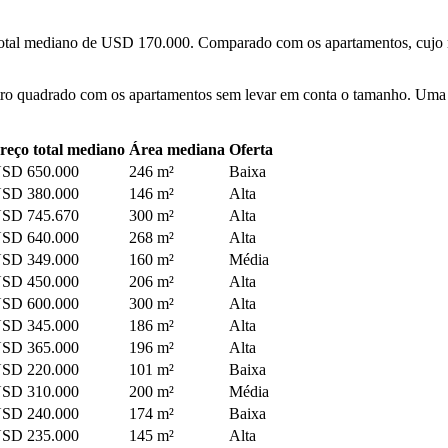
otal mediano de USD 170.000. Comparado com os apartamentos, cujo 
etro quadrado com os apartamentos sem levar em conta o tamanho. Uma
reço total mediano
Área mediana
Oferta
SD 650.000
246 m²
Baixa
SD 380.000
146 m²
Alta
SD 745.670
300 m²
Alta
SD 640.000
268 m²
Alta
SD 349.000
160 m²
Média
SD 450.000
206 m²
Alta
SD 600.000
300 m²
Alta
SD 345.000
186 m²
Alta
SD 365.000
196 m²
Alta
SD 220.000
101 m²
Baixa
SD 310.000
200 m²
Média
SD 240.000
174 m²
Baixa
SD 235.000
145 m²
Alta