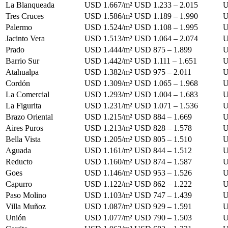
La Blanqueada
USD 1.667/m²
USD 1.233 – 2.015
U
Tres Cruces
USD 1.586/m²
USD 1.189 – 1.990
U
Palermo
USD 1.524/m²
USD 1.108 – 1.995
U
Jacinto Vera
USD 1.513/m²
USD 1.064 – 2.074
U
Prado
USD 1.444/m²
USD 875 – 1.899
U
Barrio Sur
USD 1.442/m²
USD 1.111 – 1.651
U
Atahualpa
USD 1.382/m²
USD 975 – 2.011
U
Cordón
USD 1.309/m²
USD 1.065 – 1.968
U
La Comercial
USD 1.293/m²
USD 1.004 – 1.683
U
La Figurita
USD 1.231/m²
USD 1.071 – 1.536
U
Brazo Oriental
USD 1.215/m²
USD 884 – 1.669
U
Aires Puros
USD 1.213/m²
USD 828 – 1.578
U
Bella Vista
USD 1.205/m²
USD 805 – 1.510
U
Aguada
USD 1.161/m²
USD 844 – 1.512
U
Reducto
USD 1.160/m²
USD 874 – 1.587
U
Goes
USD 1.146/m²
USD 953 – 1.526
U
Capurro
USD 1.122/m²
USD 862 – 1.222
U
Paso Molino
USD 1.103/m²
USD 747 – 1.439
U
Villa Muñoz
USD 1.087/m²
USD 929 – 1.591
U
Unión
USD 1.077/m²
USD 790 – 1.503
U