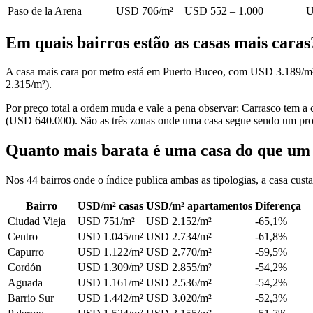
Paso de la Arena
USD 706/m²
USD 552 – 1.000
U
Em quais bairros estão as casas mais caras
A casa mais cara por metro está em Puerto Buceo, com USD 3.189/m
2.315/m²).
Por preço total a ordem muda e vale a pena observar: Carrasco tem 
(USD 640.000). São as três zonas onde uma casa segue sendo um pro
Quanto mais barata é uma casa do que um
Nos 44 bairros onde o índice publica ambas as tipologias, a casa cu
Bairro
USD/m² casas
USD/m² apartamentos
Diferença
Ciudad Vieja
USD 751/m²
USD 2.152/m²
-65,1%
Centro
USD 1.045/m²
USD 2.734/m²
-61,8%
Capurro
USD 1.122/m²
USD 2.770/m²
-59,5%
Cordón
USD 1.309/m²
USD 2.855/m²
-54,2%
Aguada
USD 1.161/m²
USD 2.536/m²
-54,2%
Barrio Sur
USD 1.442/m²
USD 3.020/m²
-52,3%