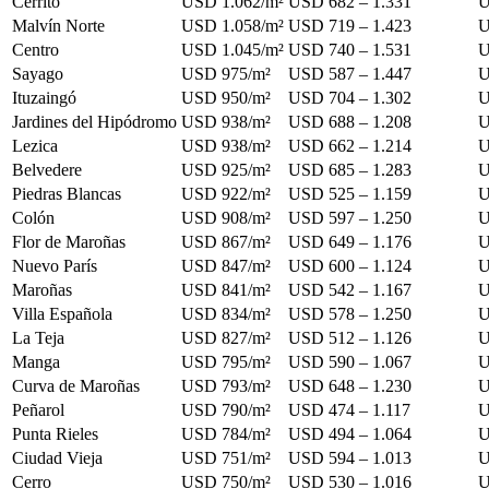
Cerrito
USD 1.062/m²
USD 682 – 1.331
U
Malvín Norte
USD 1.058/m²
USD 719 – 1.423
U
Centro
USD 1.045/m²
USD 740 – 1.531
U
Sayago
USD 975/m²
USD 587 – 1.447
U
Ituzaingó
USD 950/m²
USD 704 – 1.302
U
Jardines del Hipódromo
USD 938/m²
USD 688 – 1.208
U
Lezica
USD 938/m²
USD 662 – 1.214
U
Belvedere
USD 925/m²
USD 685 – 1.283
U
Piedras Blancas
USD 922/m²
USD 525 – 1.159
U
Colón
USD 908/m²
USD 597 – 1.250
U
Flor de Maroñas
USD 867/m²
USD 649 – 1.176
U
Nuevo París
USD 847/m²
USD 600 – 1.124
U
Maroñas
USD 841/m²
USD 542 – 1.167
U
Villa Española
USD 834/m²
USD 578 – 1.250
U
La Teja
USD 827/m²
USD 512 – 1.126
U
Manga
USD 795/m²
USD 590 – 1.067
U
Curva de Maroñas
USD 793/m²
USD 648 – 1.230
U
Peñarol
USD 790/m²
USD 474 – 1.117
U
Punta Rieles
USD 784/m²
USD 494 – 1.064
U
Ciudad Vieja
USD 751/m²
USD 594 – 1.013
U
Cerro
USD 750/m²
USD 530 – 1.016
U