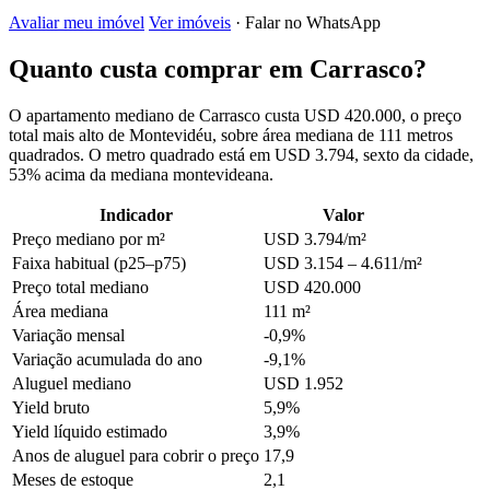
Avaliar meu imóvel
Ver imóveis
· Falar no WhatsApp
Quanto custa comprar em Carrasco?
O apartamento mediano de Carrasco custa USD 420.000, o preço
total mais alto de Montevidéu, sobre área mediana de 111 metros
quadrados. O metro quadrado está em USD 3.794, sexto da cidade,
53% acima da mediana montevideana.
Indicador
Valor
Preço mediano por m²
USD 3.794/m²
Faixa habitual (p25–p75)
USD 3.154 – 4.611/m²
Preço total mediano
USD 420.000
Área mediana
111 m²
Variação mensal
-0,9%
Variação acumulada do ano
-9,1%
Aluguel mediano
USD 1.952
Yield bruto
5,9%
Yield líquido estimado
3,9%
Anos de aluguel para cobrir o preço
17,9
Meses de estoque
2,1