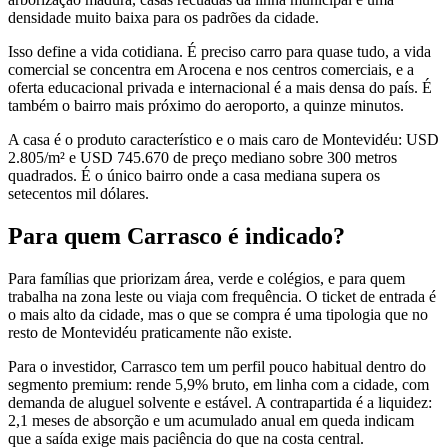
densidade muito baixa para os padrões da cidade.
Isso define a vida cotidiana. É preciso carro para quase tudo, a vida
comercial se concentra em Arocena e nos centros comerciais, e a
oferta educacional privada e internacional é a mais densa do país. É
também o bairro mais próximo do aeroporto, a quinze minutos.
A casa é o produto característico e o mais caro de Montevidéu: USD
2.805/m² e USD 745.670 de preço mediano sobre 300 metros
quadrados. É o único bairro onde a casa mediana supera os
setecentos mil dólares.
Para quem Carrasco é indicado?
Para famílias que priorizam área, verde e colégios, e para quem
trabalha na zona leste ou viaja com frequência. O ticket de entrada é
o mais alto da cidade, mas o que se compra é uma tipologia que no
resto de Montevidéu praticamente não existe.
Para o investidor, Carrasco tem um perfil pouco habitual dentro do
segmento premium: rende 5,9% bruto, em linha com a cidade, com
demanda de aluguel solvente e estável. A contrapartida é a liquidez:
2,1 meses de absorção e um acumulado anual em queda indicam
que a saída exige mais paciência do que na costa central.