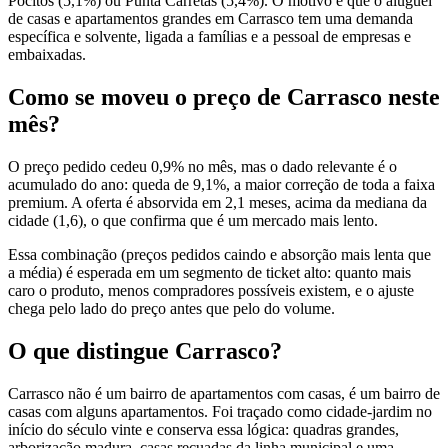
Pocitos (5,1%) ou Punta Carretas (5,4%). O motivo é que o aluguel
de casas e apartamentos grandes em Carrasco tem uma demanda
específica e solvente, ligada a famílias e a pessoal de empresas e
embaixadas.
Como se moveu o preço de Carrasco neste
mês?
O preço pedido cedeu 0,9% no mês, mas o dado relevante é o
acumulado do ano: queda de 9,1%, a maior correção de toda a faixa
premium. A oferta é absorvida em 2,1 meses, acima da mediana da
cidade (1,6), o que confirma que é um mercado mais lento.
Essa combinação (preços pedidos caindo e absorção mais lenta que
a média) é esperada em um segmento de ticket alto: quanto mais
caro o produto, menos compradores possíveis existem, e o ajuste
chega pelo lado do preço antes que pelo do volume.
O que distingue Carrasco?
Carrasco não é um bairro de apartamentos com casas, é um bairro de
casas com alguns apartamentos. Foi traçado como cidade-jardim no
início do século vinte e conserva essa lógica: quadras grandes,
arborização madura, casas recuadas da linha municipal e uma