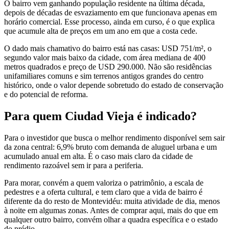
O bairro vem ganhando população residente na última década,
depois de décadas de esvaziamento em que funcionava apenas em
horário comercial. Esse processo, ainda em curso, é o que explica
que acumule alta de preços em um ano em que a costa cede.
O dado mais chamativo do bairro está nas casas: USD 751/m², o
segundo valor mais baixo da cidade, com área mediana de 400
metros quadrados e preço de USD 290.000. Não são residências
unifamiliares comuns e sim terrenos antigos grandes do centro
histórico, onde o valor depende sobretudo do estado de conservação
e do potencial de reforma.
Para quem Ciudad Vieja é indicado?
Para o investidor que busca o melhor rendimento disponível sem sair
da zona central: 6,9% bruto com demanda de aluguel urbana e um
acumulado anual em alta. É o caso mais claro da cidade de
rendimento razoável sem ir para a periferia.
Para morar, convém a quem valoriza o patrimônio, a escala de
pedestres e a oferta cultural, e tem claro que a vida de bairro é
diferente da do resto de Montevidéu: muita atividade de dia, menos
à noite em algumas zonas. Antes de comprar aqui, mais do que em
qualquer outro bairro, convém olhar a quadra específica e o estado
do prédio.