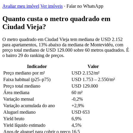
Avaliar meu imóvel
Ver imóveis
· Falar no WhatsApp
Quanto custa o metro quadrado em
Ciudad Vieja?
O metro quadrado em Ciudad Vieja tem mediana de USD 2.152
para apartamentos, 13% abaixo da mediana de Montevidéu, com
preço total mediano de USD 129.000 sobre 60 metros quadrados. É
o bairro 29 do ranking de preços.
Indicador
Valor
Preço mediano por m²
USD 2.152/m²
Faixa habitual (p25–p75)
USD 1.753 – 2.550/m²
Preço total mediano
USD 129.000
Área mediana
60 m²
Variação mensal
-0,2%
Variação acumulada do ano
+2,9%
Aluguel mediano
USD 653
Yield bruto
6,9%
Yield líquido estimado
4,5%
Anos de aluguel para cobrir o preço
16,5