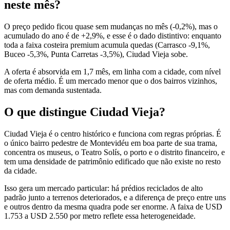
neste mês?
O preço pedido ficou quase sem mudanças no mês (-0,2%), mas o
acumulado do ano é de +2,9%, e esse é o dado distintivo: enquanto
toda a faixa costeira premium acumula quedas (Carrasco -9,1%,
Buceo -5,3%, Punta Carretas -3,5%), Ciudad Vieja sobe.
A oferta é absorvida em 1,7 mês, em linha com a cidade, com nível
de oferta médio. É um mercado menor que o dos bairros vizinhos,
mas com demanda sustentada.
O que distingue Ciudad Vieja?
Ciudad Vieja é o centro histórico e funciona com regras próprias. É
o único bairro pedestre de Montevidéu em boa parte de sua trama,
concentra os museus, o Teatro Solís, o porto e o distrito financeiro, e
tem uma densidade de patrimônio edificado que não existe no resto
da cidade.
Isso gera um mercado particular: há prédios reciclados de alto
padrão junto a terrenos deteriorados, e a diferença de preço entre uns
e outros dentro da mesma quadra pode ser enorme. A faixa de USD
1.753 a USD 2.550 por metro reflete essa heterogeneidade.