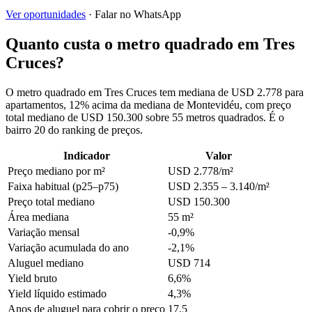
Ver oportunidades
· Falar no WhatsApp
Quanto custa o metro quadrado em Tres
Cruces?
O metro quadrado em Tres Cruces tem mediana de USD 2.778 para
apartamentos, 12% acima da mediana de Montevidéu, com preço
total mediano de USD 150.300 sobre 55 metros quadrados. É o
bairro 20 do ranking de preços.
Indicador
Valor
Preço mediano por m²
USD 2.778/m²
Faixa habitual (p25–p75)
USD 2.355 – 3.140/m²
Preço total mediano
USD 150.300
Área mediana
55 m²
Variação mensal
-0,9%
Variação acumulada do ano
-2,1%
Aluguel mediano
USD 714
Yield bruto
6,6%
Yield líquido estimado
4,3%
Anos de aluguel para cobrir o preço
17,5