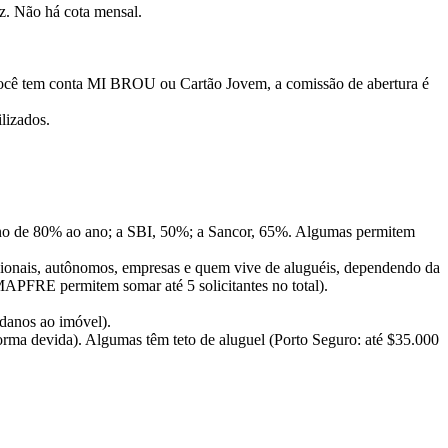
z. Não há cota mensal.
e você tem conta MI BROU ou Cartão Jovem, a comissão de abertura é
lizados.
rno de 80% ao ano; a SBI, 50%; a Sancor, 65%. Algumas permitem
ssionais, autônomos, empresas e quem vive de aluguéis, dependendo da
APFRE permitem somar até 5 solicitantes no total).
 danos ao imóvel).
forma devida). Algumas têm teto de aluguel (Porto Seguro: até $35.000