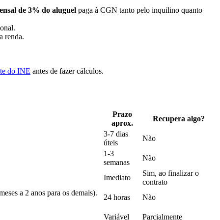
ensal de 3% do aluguel
paga à CGN tanto pelo inquilino quanto
onal.
a renda.
ite do INE
antes de fazer cálculos.
Prazo
Recupera algo?
aprox.
3-7 dias
Não
úteis
1-3
Não
semanas
Sim, ao finalizar o
Imediato
contrato
 meses a 2 anos para os demais).
24 horas
Não
Variável
Parcialmente