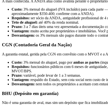
A mais conhecida. A ANDA atua como avalista perante o proprietário
Custo:
3% mensal do aluguel (IVA incluído) para cada parte —
aproximadamente $350-400; confirme com a ANDA).
Requisitos:
ser sócio da ANDA, antiguidade profissional de 4 
Teto de aluguel:
até 40% da renda nominal.
Prazo:
3 a 7 dias úteis uma vez apresentada a documentação c
Vantagem:
muito aceita por proprietários e imobiliárias. Você
Desvantagem:
os 3% mensais são pagos durante todo o contrat
CGN (Contadoria Geral da Nação)
A garantia estatal, gerida pela CGN em convênio com o MVOT e a 
Custo:
3% mensal do aluguel, pago por
ambas as partes
(inqu
Requisitos:
funcionários públicos com 6 meses de antiguidade,
MVOT/BPS.
Prazo:
variável, pode levar de 1 a 3 semanas.
Vantagem:
respaldo do Estado, sem cota social nem custo de in
Desvantagem:
nem todos os proprietários a aceitam com entusia
BHU (Depósito em garantia)
Não é uma garantia de aval, mas sim um depósito que fica imobiliz