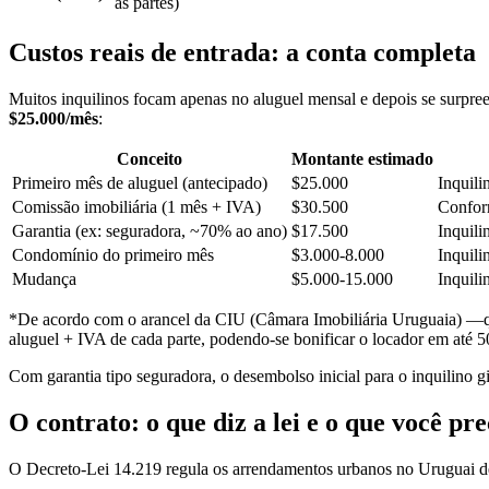
as partes)
Custos reais de entrada: a conta completa
Muitos inquilinos focam apenas no aluguel mensal e depois se surpr
$25.000/mês
:
Conceito
Montante estimado
Primeiro mês de aluguel (antecipado)
$25.000
Inquili
Comissão imobiliária (1 mês + IVA)
$30.500
Confor
Garantia (ex: seguradora, ~70% ao ano)
$17.500
Inquili
Condomínio do primeiro mês
$3.000-8.000
Inquili
Mudança
$5.000-15.000
Inquili
*De acordo com o arancel da CIU (Câmara Imobiliária Uruguaia) —que
aluguel + IVA de cada parte, podendo-se bonificar o locador em até 5
Com garantia tipo seguradora, o desembolso inicial para o inquilino 
O contrato: o que diz a lei e o que você pre
O Decreto-Lei 14.219 regula os arrendamentos urbanos no Uruguai d