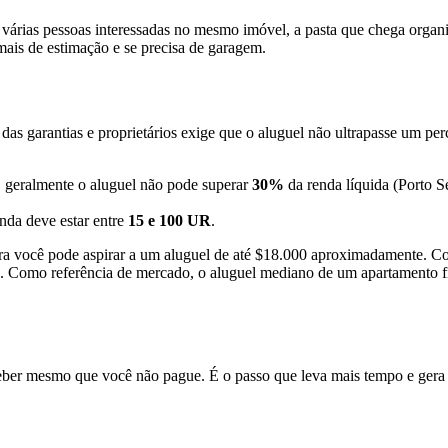
árias pessoas interessadas no mesmo imóvel, a pasta que chega organi
mais de estimação e se precisa de garagem.
das garantias e proprietários exige que o aluguel não ultrapasse um perc
:
geralmente o aluguel não pode superar
30%
da renda líquida (Porto
enda deve estar entre
15 e 100 UR
.
ra você pode aspirar a um aluguel de até $18.000 aproximadamente. C
ário. Como referência de mercado, o aluguel mediano de um apartament
eceber mesmo que você não pague. É o passo que leva mais tempo e gera