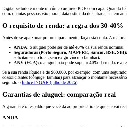
Digitalize tudo e monte um único arquivo PDF com capa. Quando há v
com: quantas pessoas vão morar, data estimada de entrada, se tem ani
O requisito de renda: a regra dos 30-40%
Antes de se apaixonar por um apartamento, faça esta conta. A maioria 
ANDA:
o aluguel pode ser de até
40%
da sua renda nominal.
Seguradoras (Porto Seguro, MAPFRE, Sancor, BSE, SBI)
solicitantes no total, sem exigir vínculo familiar).
ANV (FGA):
o aluguel não pode superar
40%
da renda, e a r
Se a sua renda líquida é de $60.000, por exemplo, com uma segurado
cossolicitantes (cônjuge, familiar) para alcançar o montante necess
segundo o
Índice INGAR (julho de 2026)
.
Garantias de aluguel: comparação real
A garantia é o respaldo que você dá ao proprietário de que ele vai r
ANDA