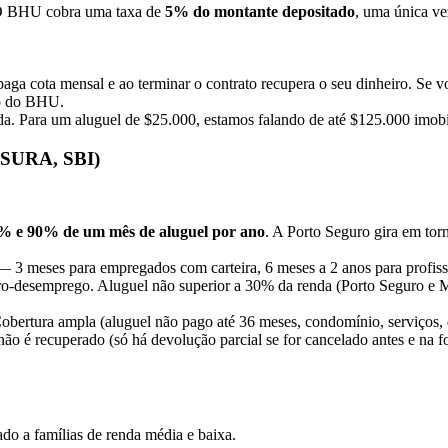
. O BHU cobra uma taxa de
5% do montante depositado
, uma única ve
paga cota mensal e ao terminar o contrato recupera o seu dinheiro. S
io do BHU.
rada. Para um aluguel de $25.000, estamos falando de até $125.000 imobi
 SURA, SBI)
% e 90% de um mês de aluguel por ano
. A Porto Seguro gira em to
 — 3 meses para empregados com carteira, 6 meses a 2 anos para profi
uro-desemprego. Aluguel não superior a 30% da renda (Porto Seguro e M
 Cobertura ampla (aluguel não pago até 36 meses, condomínio, serviços,
não é recuperado (só há devolução parcial se for cancelado antes e na 
o a famílias de renda média e baixa.