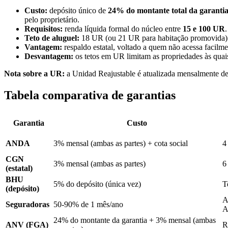
Custo:
depósito único de
24% do montante total da garanti
pelo proprietário.
Requisitos:
renda líquida formal do núcleo entre
15 e 100 UR
Teto de aluguel:
18 UR (ou 21 UR para habitação promovida).
Vantagem:
respaldo estatal, voltado a quem não acessa facilmen
Desvantagem:
os tetos em UR limitam as propriedades às quais
Nota sobre a UR:
a Unidad Reajustable é atualizada mensalmente de
Tabela comparativa de garantias
Garantia
Custo
ANDA
3% mensal (ambas as partes) + cota social
4
CGN
3% mensal (ambas as partes)
6
(estatal)
BHU
5% do depósito (única vez)
T
(depósito)
A
Seguradoras
50-90% de 1 mês/ano
A
24% do montante da garantia + 3% mensal (ambas
ANV (FGA)
R