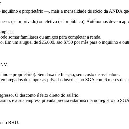
.
 inquilino e proprietário —, mais a mensalidade de sócio da ANDA que
meses (setor privado) ou efetivo (setor público). Autônomos devem ap
ompleta.
 pode somar familiares ou amigos para completar a renda.
o. Em um aluguel de $25.000, são $750 por mês para o inquilino e outr
ANV.
ilino e proprietário). Sem taxa de filiação, sem custo de assinatura.
 empregados de empresas privadas inscritas no SGA com 6 meses de ant
gresso. O desconto é feito direto do salário.
smo, e a sua empresa privada precisa estar inscrita no registro do SGA
ado no BHU.