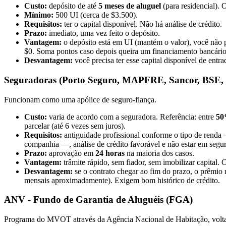
Custo:
depósito de até
5 meses de aluguel
(para residencial)
Mínimo:
500 UI (cerca de $3.500).
Requisitos:
ter o capital disponível. Não há análise de crédito.
Prazo:
imediato, uma vez feito o depósito.
Vantagem:
o depósito está em UI (mantém o valor), você não 
$0. Soma pontos caso depois queira um financiamento bancár
Desvantagem:
você precisa ter esse capital disponível de ent
Seguradoras (Porto Seguro, MAPFRE, Sancor, BSE,
Funcionam como uma apólice de seguro-fiança.
Custo:
varia de acordo com a seguradora. Referência: entre
50
parcelar (até 6 vezes sem juros).
Requisitos:
antiguidade profissional conforme o tipo de renda
companhia —, análise de crédito favorável e não estar em seg
Prazo:
aprovação em
24 horas
na maioria dos casos.
Vantagem:
trâmite rápido, sem fiador, sem imobilizar capital.
Desvantagem:
se o contrato chegar ao fim do prazo, o prêmio 
mensais aproximadamente). Exigem bom histórico de crédito.
ANV - Fundo de Garantia de Aluguéis (FGA)
Programa do MVOT através da Agência Nacional de Habitação, voltad