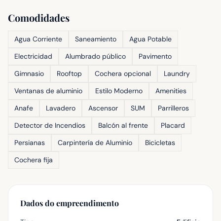
Comodidades
Agua Corriente
Saneamiento
Agua Potable
Electricidad
Alumbrado público
Pavimento
Gimnasio
Rooftop
Cochera opcional
Laundry
Ventanas de aluminio
Estilo Moderno
Amenities
Anafe
Lavadero
Ascensor
SUM
Parrilleros
Detector de Incendios
Balcón al frente
Placard
Persianas
Carpintería de Aluminio
Bicicletas
Cochera fija
Dados do empreendimento