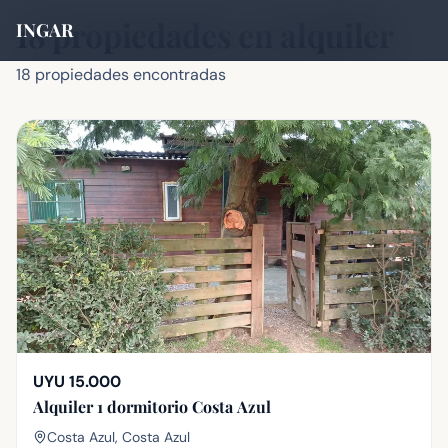
18 propiedades en alquiler
INGAR
18 propiedades encontradas
UYU 15.000
Alquiler 1 dormitorio Costa Azul
Costa Azul, Costa Azul