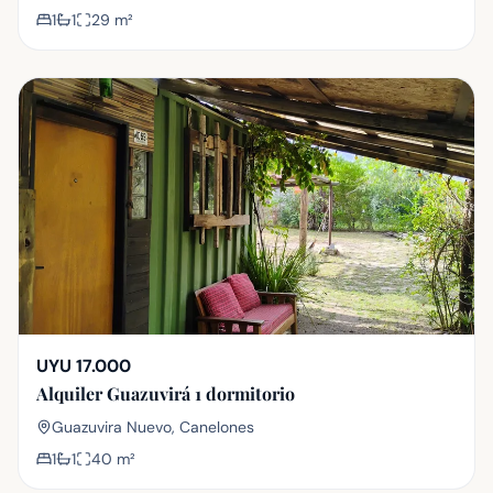
1
1
29
m²
UYU 17.000
Alquiler Guazuvirá 1 dormitorio
Guazuvira Nuevo, Canelones
1
1
40
m²