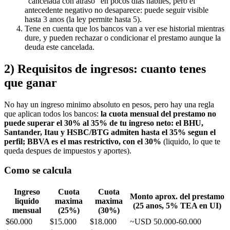
"cancelada con atraso" en pocos dias habiles, pero el
antecedente negativo no desaparece: puede seguir visible
hasta 3 anos (la ley permite hasta 5).
Tene en cuenta que los bancos van a ver ese historial mientras
dure, y pueden rechazar o condicionar el prestamo aunque la
deuda este cancelada.
2) Requisitos de ingresos: cuanto tenes
que ganar
No hay un ingreso minimo absoluto en pesos, pero hay una regla
que aplican todos los bancos:
la cuota mensual del prestamo no
puede superar el 30% al 35% de tu ingreso neto: el BHU,
Santander, Itau y HSBC/BTG admiten hasta el 35% segun el
perfil; BBVA es el mas restrictivo, con el 30%
(liquido, lo que te
queda despues de impuestos y aportes).
Como se calcula
Ingreso
Cuota
Cuota
Monto aprox. del prestamo
liquido
maxima
maxima
(25 anos, 5% TEA en UI)
mensual
(25%)
(30%)
$60.000
$15.000
$18.000
~USD 50.000-60.000