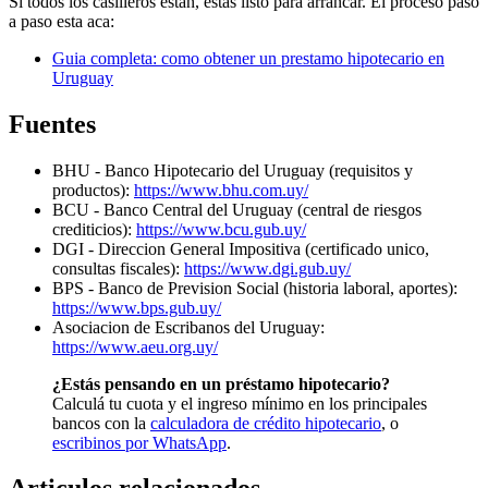
Si todos los casilleros estan, estas listo para arrancar. El proceso paso
a paso esta aca:
Guia completa: como obtener un prestamo hipotecario en
Uruguay
Fuentes
BHU - Banco Hipotecario del Uruguay (requisitos y
productos):
https://www.bhu.com.uy/
BCU - Banco Central del Uruguay (central de riesgos
crediticios):
https://www.bcu.gub.uy/
DGI - Direccion General Impositiva (certificado unico,
consultas fiscales):
https://www.dgi.gub.uy/
BPS - Banco de Prevision Social (historia laboral, aportes):
https://www.bps.gub.uy/
Asociacion de Escribanos del Uruguay:
https://www.aeu.org.uy/
¿Estás pensando en un préstamo hipotecario?
Calculá tu cuota y el ingreso mínimo en los principales
bancos con la
calculadora de crédito hipotecario
, o
escribinos por WhatsApp
.