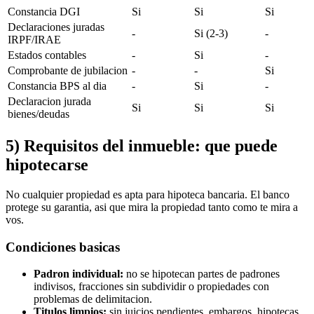
Constancia DGI
Si
Si
Si
Declaraciones juradas
-
Si (2-3)
-
IRPF/IRAE
Estados contables
-
Si
-
Comprobante de jubilacion
-
-
Si
Constancia BPS al dia
-
Si
-
Declaracion jurada
Si
Si
Si
bienes/deudas
5) Requisitos del inmueble: que puede
hipotecarse
No cualquier propiedad es apta para hipoteca bancaria. El banco
protege su garantia, asi que mira la propiedad tanto como te mira a
vos.
Condiciones basicas
Padron individual:
no se hipotecan partes de padrones
indivisos, fracciones sin subdividir o propiedades con
problemas de delimitacion.
Titulos limpios:
sin juicios pendientes, embargos, hipotecas