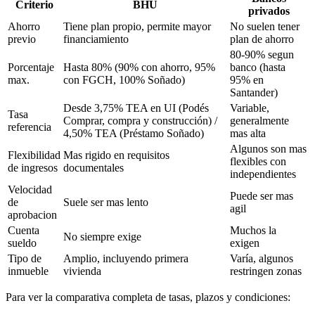
Criterio
BHU
privados
Ahorro
Tiene plan propio, permite mayor
No suelen tener
previo
financiamiento
plan de ahorro
80-90% segun
Porcentaje
Hasta 80% (90% con ahorro, 95%
banco (hasta
max.
con FGCH, 100% Soñado)
95% en
Santander)
Desde 3,75% TEA en UI (Podés
Variable,
Tasa
Comprar, compra y construcción) /
generalmente
referencia
4,50% TEA (Préstamo Soñado)
mas alta
Algunos son mas
Flexibilidad
Mas rigido en requisitos
flexibles con
de ingresos
documentales
independientes
Velocidad
Puede ser mas
de
Suele ser mas lento
agil
aprobacion
Cuenta
Muchos la
No siempre exige
sueldo
exigen
Tipo de
Amplio, incluyendo primera
Varía, algunos
inmueble
vivienda
restringen zonas
Para ver la comparativa completa de tasas, plazos y condiciones: