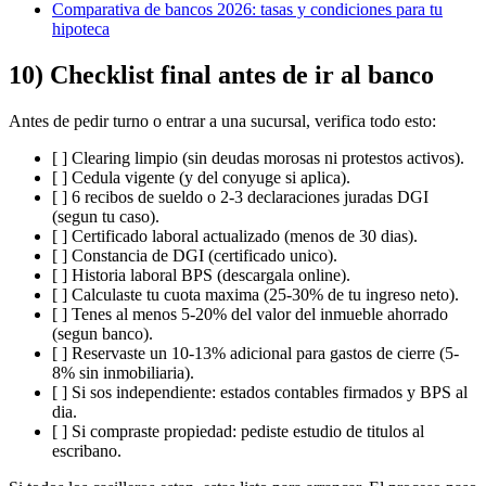
Comparativa de bancos 2026: tasas y condiciones para tu
hipoteca
10) Checklist final antes de ir al banco
Antes de pedir turno o entrar a una sucursal, verifica todo esto:
[ ] Clearing limpio (sin deudas morosas ni protestos activos).
[ ] Cedula vigente (y del conyuge si aplica).
[ ] 6 recibos de sueldo o 2-3 declaraciones juradas DGI
(segun tu caso).
[ ] Certificado laboral actualizado (menos de 30 dias).
[ ] Constancia de DGI (certificado unico).
[ ] Historia laboral BPS (descargala online).
[ ] Calculaste tu cuota maxima (25-30% de tu ingreso neto).
[ ] Tenes al menos 5-20% del valor del inmueble ahorrado
(segun banco).
[ ] Reservaste un 10-13% adicional para gastos de cierre (5-
8% sin inmobiliaria).
[ ] Si sos independiente: estados contables firmados y BPS al
dia.
[ ] Si compraste propiedad: pediste estudio de titulos al
escribano.