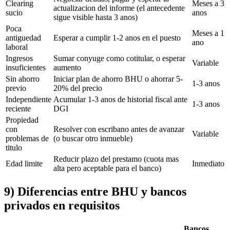
Clearing
Meses a 3
actualizacion del informe (el antecedente
sucio
anos
sigue visible hasta 3 anos)
Poca
Meses a 1
antiguedad
Esperar a cumplir 1-2 anos en el puesto
ano
laboral
Ingresos
Sumar conyuge como cotitular, o esperar
Variable
insuficientes
aumento
Sin ahorro
Iniciar plan de ahorro BHU o ahorrar 5-
1-3 anos
previo
20% del precio
Independiente
Acumular 1-3 anos de historial fiscal ante
1-3 anos
reciente
DGI
Propiedad
con
Resolver con escribano antes de avanzar
Variable
problemas de
(o buscar otro inmueble)
titulo
Reducir plazo del prestamo (cuota mas
Edad limite
Inmediato
alta pero aceptable para el banco)
9) Diferencias entre BHU y bancos
privados en requisitos
Bancos