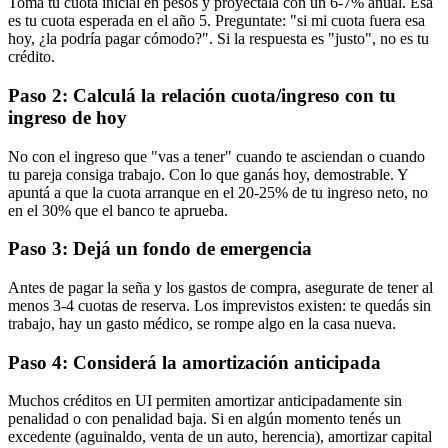
Tomá tu cuota inicial en pesos y proyectala con un 6-7% anual. Esa
es tu cuota esperada en el año 5. Preguntate: "si mi cuota fuera esa
hoy, ¿la podría pagar cómodo?". Si la respuesta es "justo", no es tu
crédito.
Paso 2: Calculá la relación cuota/ingreso con tu
ingreso de hoy
No con el ingreso que "vas a tener" cuando te asciendan o cuando
tu pareja consiga trabajo. Con lo que ganás hoy, demostrable. Y
apuntá a que la cuota arranque en el 20-25% de tu ingreso neto, no
en el 30% que el banco te aprueba.
Paso 3: Dejá un fondo de emergencia
Antes de pagar la seña y los gastos de compra, asegurate de tener al
menos 3-4 cuotas de reserva. Los imprevistos existen: te quedás sin
trabajo, hay un gasto médico, se rompe algo en la casa nueva.
Paso 4: Considerá la amortización anticipada
Muchos créditos en UI permiten amortizar anticipadamente sin
penalidad o con penalidad baja. Si en algún momento tenés un
excedente (aguinaldo, venta de un auto, herencia), amortizar capital