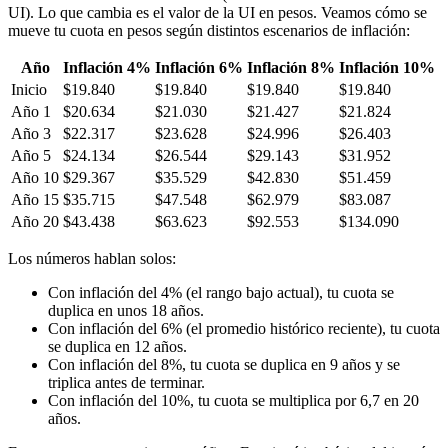
UI). Lo que cambia es el valor de la UI en pesos. Veamos cómo se
mueve tu cuota en pesos según distintos escenarios de inflación:
Año
Inflación 4%
Inflación 6%
Inflación 8%
Inflación 10%
Inicio
$19.840
$19.840
$19.840
$19.840
Año 1
$20.634
$21.030
$21.427
$21.824
Año 3
$22.317
$23.628
$24.996
$26.403
Año 5
$24.134
$26.544
$29.143
$31.952
Año 10
$29.367
$35.529
$42.830
$51.459
Año 15
$35.715
$47.548
$62.979
$83.087
Año 20
$43.438
$63.623
$92.553
$134.090
Los números hablan solos:
Con inflación del 4% (el rango bajo actual), tu cuota se
duplica en unos 18 años.
Con inflación del 6% (el promedio histórico reciente), tu cuota
se duplica en 12 años.
Con inflación del 8%, tu cuota se duplica en 9 años y se
triplica antes de terminar.
Con inflación del 10%, tu cuota se multiplica por 6,7 en 20
años.