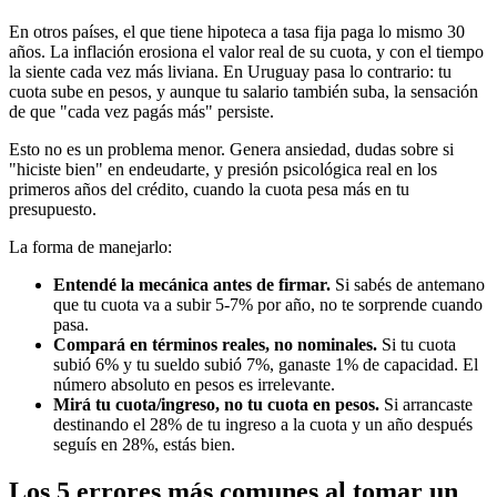
En otros países, el que tiene hipoteca a tasa fija paga lo mismo 30
años. La inflación erosiona el valor real de su cuota, y con el tiempo
la siente cada vez más liviana. En Uruguay pasa lo contrario: tu
cuota sube en pesos, y aunque tu salario también suba, la sensación
de que "cada vez pagás más" persiste.
Esto no es un problema menor. Genera ansiedad, dudas sobre si
"hiciste bien" en endeudarte, y presión psicológica real en los
primeros años del crédito, cuando la cuota pesa más en tu
presupuesto.
La forma de manejarlo:
Entendé la mecánica antes de firmar.
Si sabés de antemano
que tu cuota va a subir 5-7% por año, no te sorprende cuando
pasa.
Compará en términos reales, no nominales.
Si tu cuota
subió 6% y tu sueldo subió 7%, ganaste 1% de capacidad. El
número absoluto en pesos es irrelevante.
Mirá tu cuota/ingreso, no tu cuota en pesos.
Si arrancaste
destinando el 28% de tu ingreso a la cuota y un año después
seguís en 28%, estás bien.
Los 5 errores más comunes al tomar un