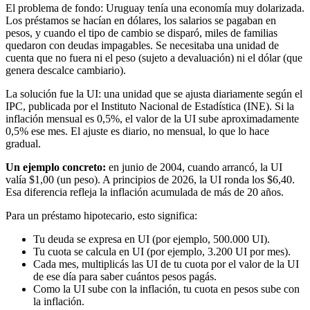
El problema de fondo: Uruguay tenía una economía muy dolarizada.
Los préstamos se hacían en dólares, los salarios se pagaban en
pesos, y cuando el tipo de cambio se disparó, miles de familias
quedaron con deudas impagables. Se necesitaba una unidad de
cuenta que no fuera ni el peso (sujeto a devaluación) ni el dólar (que
genera descalce cambiario).
La solución fue la UI: una unidad que se ajusta diariamente según el
IPC, publicada por el Instituto Nacional de Estadística (INE). Si la
inflación mensual es 0,5%, el valor de la UI sube aproximadamente
0,5% ese mes. El ajuste es diario, no mensual, lo que lo hace
gradual.
Un ejemplo concreto:
en junio de 2004, cuando arrancó, la UI
valía $1,00 (un peso). A principios de 2026, la UI ronda los $6,40.
Esa diferencia refleja la inflación acumulada de más de 20 años.
Para un préstamo hipotecario, esto significa:
Tu deuda se expresa en UI (por ejemplo, 500.000 UI).
Tu cuota se calcula en UI (por ejemplo, 3.200 UI por mes).
Cada mes, multiplicás las UI de tu cuota por el valor de la UI
de ese día para saber cuántos pesos pagás.
Como la UI sube con la inflación, tu cuota en pesos sube con
la inflación.