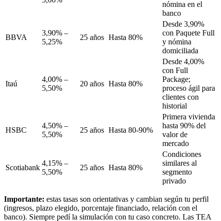
nómina en el
banco
Desde 3,90%
3,90% –
con Paquete Full
BBVA
25 años
Hasta 80%
5,25%
y nómina
domiciliada
Desde 4,00%
con Full
4,00% –
Package;
Itaú
20 años
Hasta 80%
5,50%
proceso ágil para
clientes con
historial
Primera vivienda
4,50% –
hasta 90% del
HSBC
25 años
Hasta 80-90%
5,50%
valor de
mercado
Condiciones
4,15% –
similares al
Scotiabank
25 años
Hasta 80%
5,50%
segmento
privado
Importante:
estas tasas son orientativas y cambian según tu perfil
(ingresos, plazo elegido, porcentaje financiado, relación con el
banco). Siempre pedí la simulación con tu caso concreto. Las TEA