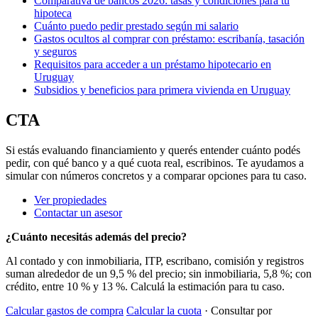
Comparativa de bancos 2026: tasas y condiciones para tu
hipoteca
Cuánto puedo pedir prestado según mi salario
Gastos ocultos al comprar con préstamo: escribanía, tasación
y seguros
Requisitos para acceder a un préstamo hipotecario en
Uruguay
Subsidios y beneficios para primera vivienda en Uruguay
CTA
Si estás evaluando financiamiento y querés entender cuánto podés
pedir, con qué banco y a qué cuota real, escribinos. Te ayudamos a
simular con números concretos y a comparar opciones para tu caso.
Ver propiedades
Contactar un asesor
¿Cuánto necesitás además del precio?
Al contado y con inmobiliaria, ITP, escribano, comisión y registros
suman alrededor de un 9,5 % del precio; sin inmobiliaria, 5,8 %; con
crédito, entre 10 % y 13 %. Calculá la estimación para tu caso.
Calcular gastos de compra
Calcular la cuota
· Consultar por