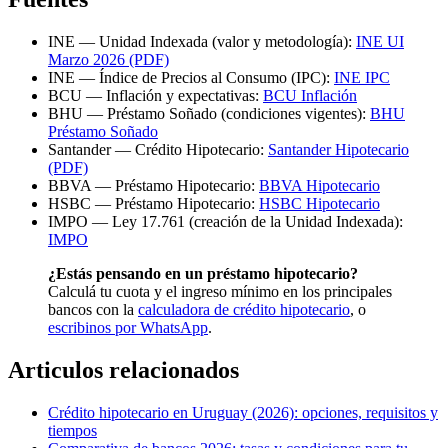
INE — Unidad Indexada (valor y metodología):
INE UI
Marzo 2026 (PDF)
INE — Índice de Precios al Consumo (IPC):
INE IPC
BCU — Inflación y expectativas:
BCU Inflación
BHU — Préstamo Soñado (condiciones vigentes):
BHU
Préstamo Soñado
Santander — Crédito Hipotecario:
Santander Hipotecario
(PDF)
BBVA — Préstamo Hipotecario:
BBVA Hipotecario
HSBC — Préstamo Hipotecario:
HSBC Hipotecario
IMPO — Ley 17.761 (creación de la Unidad Indexada):
IMPO
¿Estás pensando en un préstamo hipotecario?
Calculá tu cuota y el ingreso mínimo en los principales
bancos con la
calculadora de crédito hipotecario
, o
escribinos por WhatsApp
.
Articulos relacionados
Crédito hipotecario en Uruguay (2026): opciones, requisitos y
tiempos