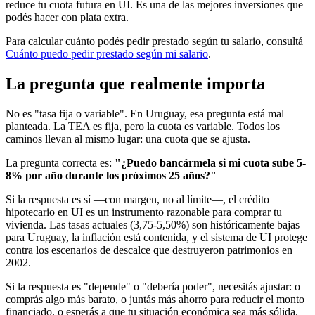
reduce tu cuota futura en UI. Es una de las mejores inversiones que
podés hacer con plata extra.
Para calcular cuánto podés pedir prestado según tu salario, consultá
Cuánto puedo pedir prestado según mi salario
.
La pregunta que realmente importa
No es "tasa fija o variable". En Uruguay, esa pregunta está mal
planteada. La TEA es fija, pero la cuota es variable. Todos los
caminos llevan al mismo lugar: una cuota que se ajusta.
La pregunta correcta es:
"¿Puedo bancármela si mi cuota sube 5-
8% por año durante los próximos 25 años?"
Si la respuesta es sí —con margen, no al límite—, el crédito
hipotecario en UI es un instrumento razonable para comprar tu
vivienda. Las tasas actuales (3,75-5,50%) son históricamente bajas
para Uruguay, la inflación está contenida, y el sistema de UI protege
contra los escenarios de descalce que destruyeron patrimonios en
2002.
Si la respuesta es "depende" o "debería poder", necesitás ajustar: o
comprás algo más barato, o juntás más ahorro para reducir el monto
financiado, o esperás a que tu situación económica sea más sólida.