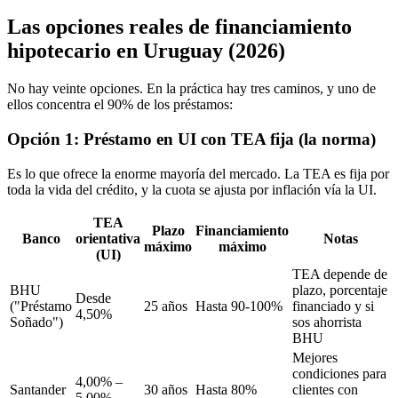
Las opciones reales de financiamiento
hipotecario en Uruguay (2026)
No hay veinte opciones. En la práctica hay tres caminos, y uno de
ellos concentra el 90% de los préstamos:
Opción 1: Préstamo en UI con TEA fija (la norma)
Es lo que ofrece la enorme mayoría del mercado. La TEA es fija por
toda la vida del crédito, y la cuota se ajusta por inflación vía la UI.
TEA
Plazo
Financiamiento
Banco
orientativa
Notas
máximo
máximo
(UI)
TEA depende de
BHU
plazo, porcentaje
Desde
("Préstamo
25 años
Hasta 90-100%
financiado y si
4,50%
Soñado")
sos ahorrista
BHU
Mejores
condiciones para
4,00% –
Santander
30 años
Hasta 80%
clientes con
5,00%