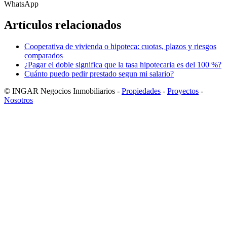
WhatsApp
Artículos relacionados
Cooperativa de vivienda o hipoteca: cuotas, plazos y riesgos
comparados
¿Pagar el doble significa que la tasa hipotecaria es del 100 %?
Cuánto puedo pedir prestado segun mi salario?
© INGAR Negocios Inmobiliarios -
Propiedades
-
Proyectos
-
Nosotros