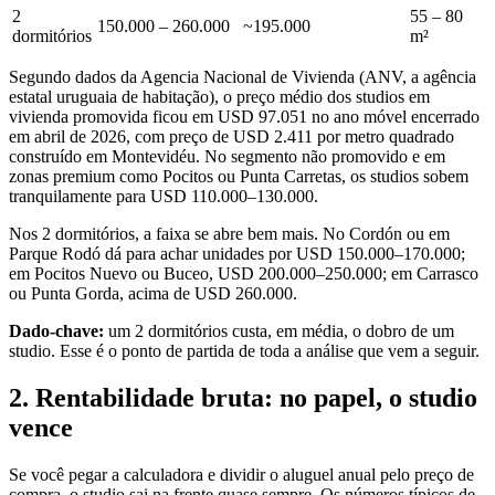
2
55 – 80
150.000 – 260.000
~195.000
dormitórios
m²
Segundo dados da Agencia Nacional de Vivienda (ANV, a agência
estatal uruguaia de habitação), o preço médio dos studios em
vivienda promovida ficou em USD 97.051 no ano móvel encerrado
em abril de 2026, com preço de USD 2.411 por metro quadrado
construído em Montevidéu. No segmento não promovido e em
zonas premium como Pocitos ou Punta Carretas, os studios sobem
tranquilamente para USD 110.000–130.000.
Nos 2 dormitórios, a faixa se abre bem mais. No Cordón ou em
Parque Rodó dá para achar unidades por USD 150.000–170.000;
em Pocitos Nuevo ou Buceo, USD 200.000–250.000; em Carrasco
ou Punta Gorda, acima de USD 260.000.
Dado-chave:
um 2 dormitórios custa, em média, o dobro de um
studio. Esse é o ponto de partida de toda a análise que vem a seguir.
2. Rentabilidade bruta: no papel, o studio
vence
Se você pegar a calculadora e dividir o aluguel anual pelo preço de
compra, o studio sai na frente quase sempre. Os números típicos de