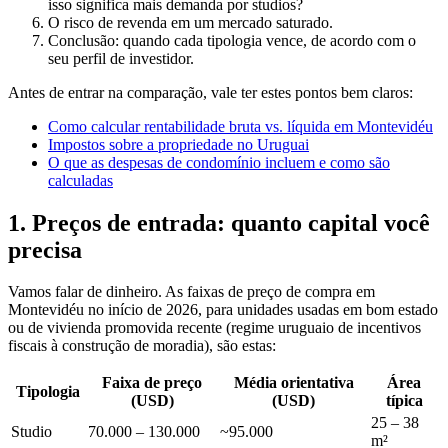
isso significa mais demanda por studios?
O risco de revenda em um mercado saturado.
Conclusão: quando cada tipologia vence, de acordo com o
seu perfil de investidor.
Antes de entrar na comparação, vale ter estes pontos bem claros:
Como calcular rentabilidade bruta vs. líquida em Montevidéu
Impostos sobre a propriedade no Uruguai
O que as despesas de condomínio incluem e como são
calculadas
1. Preços de entrada: quanto capital você
precisa
Vamos falar de dinheiro. As faixas de preço de compra em
Montevidéu no início de 2026, para unidades usadas em bom estado
ou de vivienda promovida recente (regime uruguaio de incentivos
fiscais à construção de moradia), são estas:
Faixa de preço
Média orientativa
Área
Tipologia
(USD)
(USD)
típica
25 – 38
Studio
70.000 – 130.000
~95.000
m²