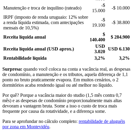
-$
Manutenção e troca de inquilino (rateado)
-$ 10.000
15.000
IRPF (imposto de renda uruguaio: 12% sobre
-$
a renda líquida estimada, com antecipações
-$ 38.800
19.100
mensais de 10,5%)
$
Receita líquida anual
$ 284.900
140.400
USD
Receita líquida anual (USD aprox.)
USD 6.130
3.020
Rentabilidade líquida
3,2%
3,2%
Surpresa:
quando você coloca na conta a vacância real, as despesas
de condomínio, a manutenção e os tributos, aquela diferença de 1,1
ponto no bruto praticamente evapora. Em muitos cenários, o 2
dormitórios acaba rendendo igual ou até melhor no líquido.
Por quê? Porque a vacância maior do studio (1,5 mês contra 0,7
mês) e as despesas de condomínio proporcionalmente mais altas
devoram a vantagem bruta. Some a isso o custo de troca mais
frequente por causa da rotatividade, e a diferença some.
Para se aprofundar no cálculo completo:
rentabilidade de aluguéis
por zona em Montevidéu
.