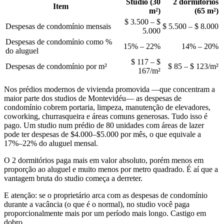
Studio (30
2 dormitórios
Item
m²)
(65 m²)
$ 3.500 – $
Despesas de condomínio mensais
$ 5.500 – $ 8.000
5.000
Despesas de condomínio como %
15% – 22%
14% – 20%
do aluguel
$ 117 – $
Despesas de condomínio por m²
$ 85 – $ 123/m²
167/m²
Nos prédios modernos de vivienda promovida —que concentram a
maior parte dos studios de Montevidéu— as despesas de
condomínio cobrem portaria, limpeza, manutenção de elevadores,
coworking, churrasqueira e áreas comuns generosas. Tudo isso é
pago. Um studio num prédio de 80 unidades com áreas de lazer
pode ter despesas de $4.000–$5.000 por mês, o que equivale a
17%–22% do aluguel mensal.
O 2 dormitórios paga mais em valor absoluto, porém menos em
proporção ao aluguel e muito menos por metro quadrado. É aí que a
vantagem bruta do studio começa a derreter.
E atenção: se o proprietário arca com as despesas de condomínio
durante a vacância (o que é o normal), no studio você paga
proporcionalmente mais por um período mais longo. Castigo em
dobro.