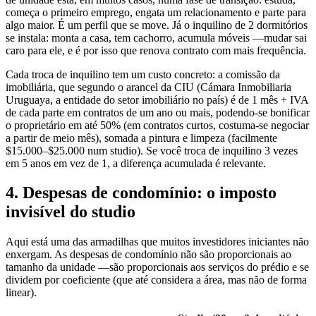
começa o primeiro emprego, engata um relacionamento e parte para
algo maior. É um perfil que se move. Já o inquilino de 2 dormitórios
se instala: monta a casa, tem cachorro, acumula móveis —mudar sai
caro para ele, e é por isso que renova contrato com mais frequência.
Cada troca de inquilino tem um custo concreto: a comissão da
imobiliária, que segundo o arancel da CIU (Cámara Inmobiliaria
Uruguaya, a entidade do setor imobiliário no país) é de 1 mês + IVA
de cada parte em contratos de um ano ou mais, podendo-se bonificar
o proprietário em até 50% (em contratos curtos, costuma-se negociar
a partir de meio mês), somada a pintura e limpeza (facilmente
$15.000–$25.000 num studio). Se você troca de inquilino 3 vezes
em 5 anos em vez de 1, a diferença acumulada é relevante.
4. Despesas de condomínio: o imposto
invisível do studio
Aqui está uma das armadilhas que muitos investidores iniciantes não
enxergam. As despesas de condomínio não são proporcionais ao
tamanho da unidade —são proporcionais aos serviços do prédio e se
dividem por coeficiente (que até considera a área, mas não de forma
linear).