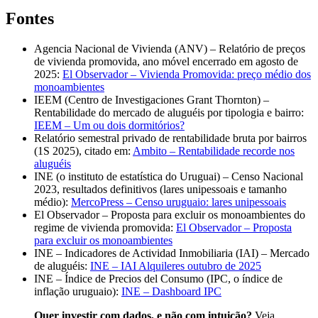
Fontes
Agencia Nacional de Vivienda (ANV) – Relatório de preços
de vivienda promovida, ano móvel encerrado em agosto de
2025:
El Observador – Vivienda Promovida: preço médio dos
monoambientes
IEEM (Centro de Investigaciones Grant Thornton) –
Rentabilidade do mercado de aluguéis por tipologia e bairro:
IEEM – Um ou dois dormitórios?
Relatório semestral privado de rentabilidade bruta por bairros
(1S 2025), citado em:
Ambito – Rentabilidade recorde nos
aluguéis
INE (o instituto de estatística do Uruguai) – Censo Nacional
2023, resultados definitivos (lares unipessoais e tamanho
médio):
MercoPress – Censo uruguaio: lares unipessoais
El Observador – Proposta para excluir os monoambientes do
regime de vivienda promovida:
El Observador – Proposta
para excluir os monoambientes
INE – Indicadores de Actividad Inmobiliaria (IAI) – Mercado
de aluguéis:
INE – IAI Alquileres outubro de 2025
INE – Índice de Precios del Consumo (IPC, o índice de
inflação uruguaio):
INE – Dashboard IPC
Quer investir com dados, e não com intuição?
Veja