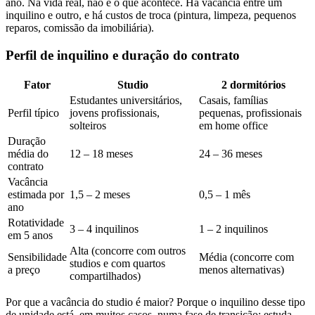
ano. Na vida real, não é o que acontece. Há vacância entre um
inquilino e outro, e há custos de troca (pintura, limpeza, pequenos
reparos, comissão da imobiliária).
Perfil de inquilino e duração do contrato
Fator
Studio
2 dormitórios
Estudantes universitários,
Casais, famílias
Perfil típico
jovens profissionais,
pequenas, profissionais
solteiros
em home office
Duração
média do
12 – 18 meses
24 – 36 meses
contrato
Vacância
estimada por
1,5 – 2 meses
0,5 – 1 mês
ano
Rotatividade
3 – 4 inquilinos
1 – 2 inquilinos
em 5 anos
Alta (concorre com outros
Sensibilidade
Média (concorre com
studios e com quartos
a preço
menos alternativas)
compartilhados)
Por que a vacância do studio é maior? Porque o inquilino desse tipo
de unidade está, em muitos casos, numa fase de transição: estuda,