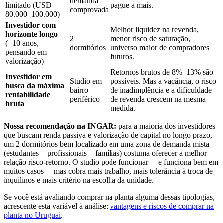
demanda
limitado (USD
pague a mais.
comprovada
80.000–100.000)
Investidor com
Melhor liquidez na revenda,
horizonte longo
2
menor risco de saturação,
(+10 anos,
dormitórios
universo maior de compradores
pensando em
futuros.
valorização)
Retornos brutos de 8%–13% são
Investidor em
Studio em
possíveis. Mas a vacância, o risco
busca da máxima
bairro
de inadimplência e a dificuldade
rentabilidade
periférico
de revenda crescem na mesma
bruta
medida.
Nossa recomendação na INGAR:
para a maioria dos investidores
que buscam renda passiva e valorização de capital no longo prazo,
um 2 dormitórios bem localizado em uma zona de demanda mista
(estudantes + profissionais + famílias) costuma oferecer a melhor
relação risco-retorno. O studio pode funcionar —e funciona bem em
muitos casos— mas cobra mais trabalho, mais tolerância à troca de
inquilinos e mais critério na escolha da unidade.
Se você está avaliando comprar na planta alguma dessas tipologias,
acrescente esta variável à análise:
vantagens e riscos de comprar na
planta no Uruguai
.