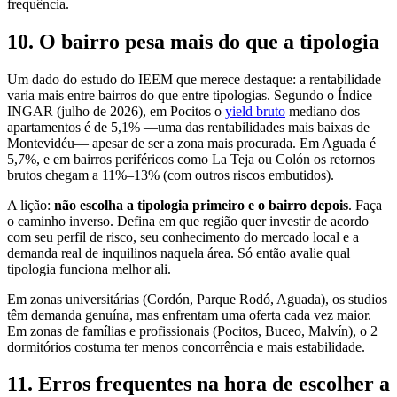
frequência.
10. O bairro pesa mais do que a tipologia
Um dado do estudo do IEEM que merece destaque: a rentabilidade
varia mais entre bairros do que entre tipologias. Segundo o Índice
INGAR (julho de 2026), em Pocitos o
yield bruto
mediano dos
apartamentos é de 5,1% —uma das rentabilidades mais baixas de
Montevidéu— apesar de ser a zona mais procurada. Em Aguada é
5,7%, e em bairros periféricos como La Teja ou Colón os retornos
brutos chegam a 11%–13% (com outros riscos embutidos).
A lição:
não escolha a tipologia primeiro e o bairro depois
. Faça
o caminho inverso. Defina em que região quer investir de acordo
com seu perfil de risco, seu conhecimento do mercado local e a
demanda real de inquilinos naquela área. Só então avalie qual
tipologia funciona melhor ali.
Em zonas universitárias (Cordón, Parque Rodó, Aguada), os studios
têm demanda genuína, mas enfrentam uma oferta cada vez maior.
Em zonas de famílias e profissionais (Pocitos, Buceo, Malvín), o 2
dormitórios costuma ter menos concorrência e mais estabilidade.
11. Erros frequentes na hora de escolher a