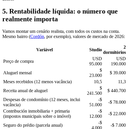
5. Rentabilidade líquida: o número que
realmente importa
Vamos montar um cenário realista, com todos os custos na conta.
Mesmo bairro (
Cordón
, por exemplo), valores de mercado de 2026:
2
Variável
Studio
dormitórios
USD
USD
Preço de compra
95.000
190.000
$
Aluguel mensal
$ 39.000
23.000
Meses recebidos (12 menos vacância)
10,5
11,3
$
Receita anual de aluguel
$ 440.700
241.500
Despesas de condomínio (12 meses, inclui
-$
-$ 78.000
vacância)
51.000
Contribución inmobiliaria + primaria
-$
-$ 22.000
(impostos municipais sobre o imóvel)
12.000
-$
Seguro do prédio (parcela anual)
-$ 7.000
4.000