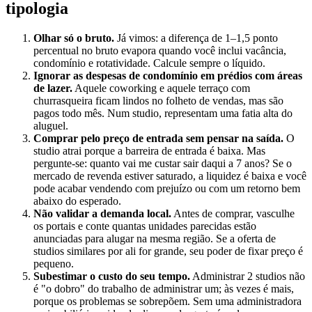
tipologia
Olhar só o bruto.
Já vimos: a diferença de 1–1,5 ponto
percentual no bruto evapora quando você inclui vacância,
condomínio e rotatividade. Calcule sempre o líquido.
Ignorar as despesas de condomínio em prédios com áreas
de lazer.
Aquele coworking e aquele terraço com
churrasqueira ficam lindos no folheto de vendas, mas são
pagos todo mês. Num studio, representam uma fatia alta do
aluguel.
Comprar pelo preço de entrada sem pensar na saída.
O
studio atrai porque a barreira de entrada é baixa. Mas
pergunte-se: quanto vai me custar sair daqui a 7 anos? Se o
mercado de revenda estiver saturado, a liquidez é baixa e você
pode acabar vendendo com prejuízo ou com um retorno bem
abaixo do esperado.
Não validar a demanda local.
Antes de comprar, vasculhe
os portais e conte quantas unidades parecidas estão
anunciadas para alugar na mesma região. Se a oferta de
studios similares por ali for grande, seu poder de fixar preço é
pequeno.
Subestimar o custo do seu tempo.
Administrar 2 studios não
é "o dobro" do trabalho de administrar um; às vezes é mais,
porque os problemas se sobrepõem. Sem uma administradora