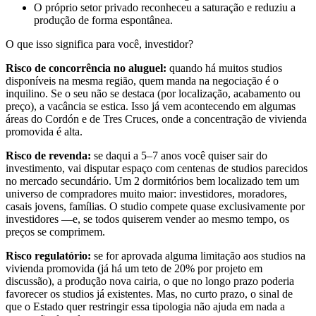
O próprio setor privado reconheceu a saturação e reduziu a
produção de forma espontânea.
O que isso significa para você, investidor?
Risco de concorrência no aluguel:
quando há muitos studios
disponíveis na mesma região, quem manda na negociação é o
inquilino. Se o seu não se destaca (por localização, acabamento ou
preço), a vacância se estica. Isso já vem acontecendo em algumas
áreas do Cordón e de Tres Cruces, onde a concentração de vivienda
promovida é alta.
Risco de revenda:
se daqui a 5–7 anos você quiser sair do
investimento, vai disputar espaço com centenas de studios parecidos
no mercado secundário. Um 2 dormitórios bem localizado tem um
universo de compradores muito maior: investidores, moradores,
casais jovens, famílias. O studio compete quase exclusivamente por
investidores —e, se todos quiserem vender ao mesmo tempo, os
preços se comprimem.
Risco regulatório:
se for aprovada alguma limitação aos studios na
vivienda promovida (já há um teto de 20% por projeto em
discussão), a produção nova cairia, o que no longo prazo poderia
favorecer os studios já existentes. Mas, no curto prazo, o sinal de
que o Estado quer restringir essa tipologia não ajuda em nada a