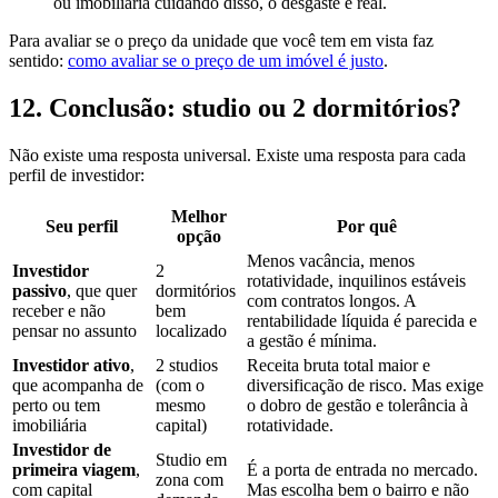
ou imobiliária cuidando disso, o desgaste é real.
Para avaliar se o preço da unidade que você tem em vista faz
sentido:
como avaliar se o preço de um imóvel é justo
.
12. Conclusão: studio ou 2 dormitórios?
Não existe uma resposta universal. Existe uma resposta para cada
perfil de investidor:
Melhor
Seu perfil
Por quê
opção
Menos vacância, menos
Investidor
2
rotatividade, inquilinos estáveis
passivo
, que quer
dormitórios
com contratos longos. A
receber e não
bem
rentabilidade líquida é parecida e
pensar no assunto
localizado
a gestão é mínima.
Investidor ativo
,
2 studios
Receita bruta total maior e
que acompanha de
(com o
diversificação de risco. Mas exige
perto ou tem
mesmo
o dobro de gestão e tolerância à
imobiliária
capital)
rotatividade.
Investidor de
Studio em
primeira viagem
,
É a porta de entrada no mercado.
zona com
com capital
Mas escolha bem o bairro e não