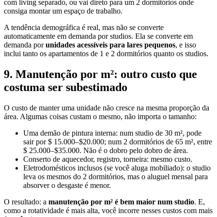
com living separado, ou vai direto para um 2 dormitórios onde
consiga montar um espaço de trabalho.
A tendência demográfica é real, mas não se converte
automaticamente em demanda por studios. Ela se converte em
demanda por
unidades acessíveis para lares pequenos
, e isso
inclui tanto os apartamentos de 1 e 2 dormitórios quanto os studios.
9. Manutenção por m²: outro custo que
costuma ser subestimado
O custo de manter uma unidade não cresce na mesma proporção da
área. Algumas coisas custam o mesmo, não importa o tamanho:
Uma demão de pintura interna: num studio de 30 m², pode
sair por $ 15.000–$20.000; num 2 dormitórios de 65 m², entre
$ 25.000–$35.000. Não é o dobro pelo dobro de área.
Conserto de aquecedor, registro, torneira: mesmo custo.
Eletrodomésticos inclusos (se você aluga mobiliado): o studio
leva os mesmos do 2 dormitórios, mas o aluguel mensal para
absorver o desgaste é menor.
O resultado: a
manutenção por m² é bem maior num studio
. E,
como a rotatividade é mais alta, você incorre nesses custos com mais