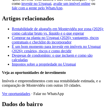
como
investir no Uruguai
,
avalie um imóvel online
ou
fale com a gente pelo WhatsApp
.
Artigos relacionados
Rentabilidade de aluguéis em Montevidéu por zona (2026):
como calcular bruto vs. líquido e o que esperar
Comprar na planta no Uruguai (2026): vantagens, riscos
contratuais e checklist do incorporador
É um bom momento para investir em imóveis no Uruguai
(2026): cenários, riscos e como decidir
Despesas de condomínio: o que incluem e como são
calculadas
Impostos sobre a propriedade no Uruguai
Veja as oportunidades de investimento
Imóveis e empreendimentos com sua rentabilidade estimada, e a
comparação de Montevidéu com outras 10 cidades.
Ver oportunidades
· Falar no WhatsApp
Dados do bairro