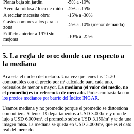
Planta baja sin jardin
-5% a -10%
Avenida ruidosa / foco de ruido
-5% a -15%
A reciclar (necesita obra)
-15% a -30%
Gastos comunes altos para la
-5% a -10% (menor demanda)
zona
Edificio anterior a 1970 sin
-10% a -25%
mejoras
5. La regla de oro: donde cae respecto a
la mediana
Aca esta el nucleo del metodo. Una vez que tenes tus 15-20
comparables con el precio por m² calculado para cada uno,
ordenalos de menor a mayor.
La mediana (el valor del medio, no
el promedio) es tu referencia de mercado.
Podes contrastarla con
los precios medianos por barrio del Índice INGAR
.
Usamos mediana y no promedio porque el promedio se distorsiona
con outliers. Si tenes 19 departamentos a USD 3.000/m² y uno de
lujo a USD 6.000/m², el promedio sube a USD 3.150/m² y te da una
imagen falsa. La mediana se queda en USD 3.000/m², que es el dato
real del mercado.