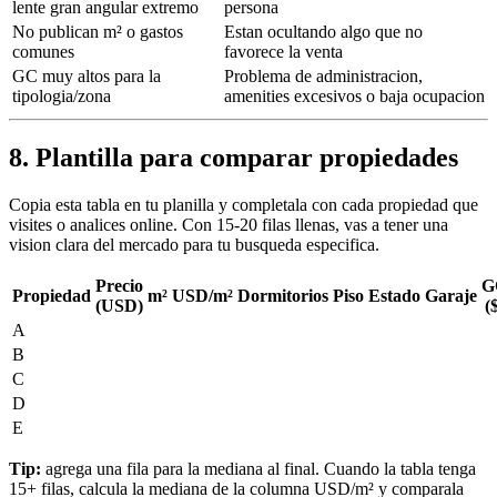
lente gran angular extremo
persona
No publican m² o gastos
Estan ocultando algo que no
comunes
favorece la venta
GC muy altos para la
Problema de administracion,
tipologia/zona
amenities excesivos o baja ocupacion
8. Plantilla para comparar propiedades
Copia esta tabla en tu planilla y completala con cada propiedad que
visites o analices online. Con 15-20 filas llenas, vas a tener una
vision clara del mercado para tu busqueda especifica.
Precio
G
Propiedad
m²
USD/m²
Dormitorios
Piso
Estado
Garaje
(USD)
(
A
B
C
D
E
Tip:
agrega una fila para la mediana al final. Cuando la tabla tenga
15+ filas, calcula la mediana de la columna USD/m² y comparala