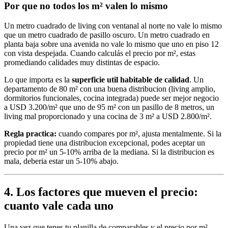
Por que no todos los m² valen lo mismo
Un metro cuadrado de living con ventanal al norte no vale lo mismo
que un metro cuadrado de pasillo oscuro. Un metro cuadrado en
planta baja sobre una avenida no vale lo mismo que uno en piso 12
con vista despejada. Cuando calculás el precio por m², estas
promediando calidades muy distintas de espacio.
Lo que importa es la
superficie util habitable de calidad
. Un
departamento de 80 m² con una buena distribucion (living amplio,
dormitorios funcionales, cocina integrada) puede ser mejor negocio
a USD 3.200/m² que uno de 95 m² con un pasillo de 8 metros, un
living mal proporcionado y una cocina de 3 m² a USD 2.800/m².
Regla practica:
cuando compares por m², ajusta mentalmente. Si la
propiedad tiene una distribucion excepcional, podes aceptar un
precio por m² un 5-10% arriba de la mediana. Si la distribucion es
mala, deberia estar un 5-10% abajo.
4. Los factores que mueven el precio:
cuanto vale cada uno
Una vez que tenes tu planilla de comparables y el precio por m²