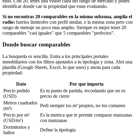
todo. Con 20, tenes una vision clara del rango de mercado y podes
identificar donde cae la propiedad que estas evaluando.
Si no encontras 20 comparables en la misma subzona, amplia el
radio:
barrios limitrofes con perfil similar, o la misma zona pero con
rango de metraje un poco mas amplio. Siempre es mejor tener 20
comparables "casi iguales" que 5 comparables "perfectos".
Donde buscar comparables
La busqueda es sencilla. Entra a los principales portales
inmobiliarios con los filtros ajustados a tu tipologia y zona. Abri una
planilla (Google Sheets, Excel, lo que uses) y anota para cada
propiedad:
Dato
Por que importa
Precio pedido
Es tu punto de partida, recordando que no es
(USD)
precio de cierre
Metros cuadrados
Pedi siempre los m² propios, no los comunes
(m²)
Precio por m²
Es la metrica que te permite comparar manzanas
(USD/m²)
con manzanas
Dormitorios y
Define la tipologia
baños