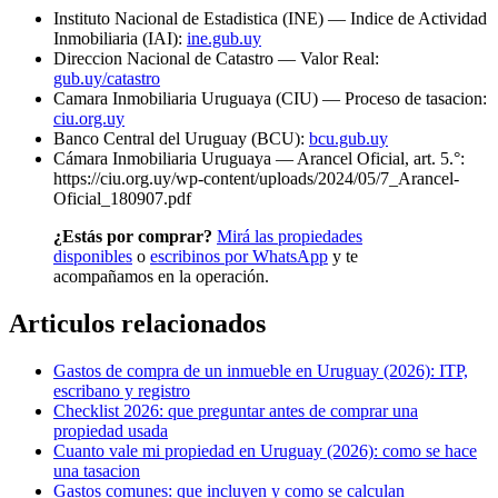
Instituto Nacional de Estadistica (INE) — Indice de Actividad
Inmobiliaria (IAI):
ine.gub.uy
Direccion Nacional de Catastro — Valor Real:
gub.uy/catastro
Camara Inmobiliaria Uruguaya (CIU) — Proceso de tasacion:
ciu.org.uy
Banco Central del Uruguay (BCU):
bcu.gub.uy
Cámara Inmobiliaria Uruguaya — Arancel Oficial, art. 5.°:
https://ciu.org.uy/wp-content/uploads/2024/05/7_Arancel-
Oficial_180907.pdf
¿Estás por comprar?
Mirá las propiedades
disponibles
o
escribinos por WhatsApp
y te
acompañamos en la operación.
Articulos relacionados
Gastos de compra de un inmueble en Uruguay (2026): ITP,
escribano y registro
Checklist 2026: que preguntar antes de comprar una
propiedad usada
Cuanto vale mi propiedad en Uruguay (2026): como se hace
una tasacion
Gastos comunes: que incluyen y como se calculan