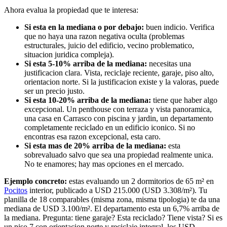
Ahora evalua la propiedad que te interesa:
Si esta en la mediana o por debajo:
buen indicio. Verifica
que no haya una razon negativa oculta (problemas
estructurales, juicio del edificio, vecino problematico,
situacion juridica compleja).
Si esta 5-10% arriba de la mediana:
necesitas una
justificacion clara. Vista, reciclaje reciente, garaje, piso alto,
orientacion norte. Si la justificacion existe y la valoras, puede
ser un precio justo.
Si esta 10-20% arriba de la mediana:
tiene que haber algo
excepcional. Un penthouse con terraza y vista panoramica,
una casa en Carrasco con piscina y jardin, un departamento
completamente reciclado en un edificio iconico. Si no
encontras esa razon excepcional, esta caro.
Si esta mas de 20% arriba de la mediana:
esta
sobrevaluado salvo que sea una propiedad realmente unica.
No te enamores; hay mas opciones en el mercado.
Ejemplo concreto:
estas evaluando un 2 dormitorios de 65 m² en
Pocitos
interior, publicado a USD 215.000 (USD 3.308/m²). Tu
planilla de 18 comparables (misma zona, misma tipologia) te da una
mediana de USD 3.100/m². El departamento esta un 6,7% arriba de
la mediana. Pregunta: tiene garaje? Esta reciclado? Tiene vista? Si es
un piso 7 con orientacion norte y reciclaje integral, los USD