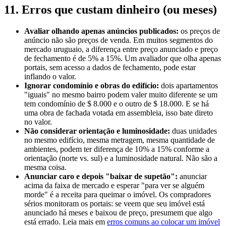
11. Erros que custam dinheiro (ou meses)
Avaliar olhando apenas anúncios publicados:
os preços de
anúncio não são preços de venda. Em muitos segmentos do
mercado uruguaio, a diferença entre preço anunciado e preço
de fechamento é de 5% a 15%. Um avaliador que olha apenas
portais, sem acesso a dados de fechamento, pode estar
inflando o valor.
Ignorar condomínio e obras do edifício:
dois apartamentos
"iguais" no mesmo bairro podem valer muito diferente se um
tem condomínio de $ 8.000 e o outro de $ 18.000. E se há
uma obra de fachada votada em assembleia, isso bate direto
no valor.
Não considerar orientação e luminosidade:
duas unidades
no mesmo edifício, mesma metragem, mesma quantidade de
ambientes, podem ter diferença de 10% a 15% conforme a
orientação (norte vs. sul) e a luminosidade natural. Não são a
mesma coisa.
Anunciar caro e depois "baixar de supetão":
anunciar
acima da faixa de mercado e esperar "para ver se alguém
morde" é a receita para queimar o imóvel. Os compradores
sérios monitoram os portais: se veem que seu imóvel está
anunciado há meses e baixou de preço, presumem que algo
está errado. Leia mais em
erros comuns ao colocar um imóvel