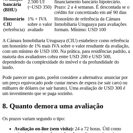
2.500 UI
financiamento bancário hipotecário.
bancária
(~USD 350)
Prazo: 2 a 4 semanas. É descontada se o
(BHU)
crédito for concretizado em até 90 dias
Honorário
1% + IVA
Honorário de referência da Cámara
CIU
sobre o valor
Inmobiliaria Uruguaya para avaliações
(referência)
avaliado
formais. Mínimo: USD 100
A Cámara Inmobiliaria Uruguaya (CIU) estabelece como referência
um honorário de 1% mais IVA sobre o valor resultante da avaliação,
com um mínimo de USD 100. Na prática, para residências padrão, a
maioria dos avaliadores cobra entre USD 200 e USD 500,
dependendo da complexidade do imóvel e da profundidade do
laudo.
Pode parecer um gasto, porém considere a alternativa: anunciar por
um preço equivocado pode custar meses de espera (se sair caro) ou
milhares de dólares (se sair barato). Uma avaliação de USD 300 é
um investimento que se paga sozinho.
8. Quanto demora uma avaliação
Os prazos variam segundo o tipo:
Avaliação on-line (sem visita):
24 a 72 horas. Útil como