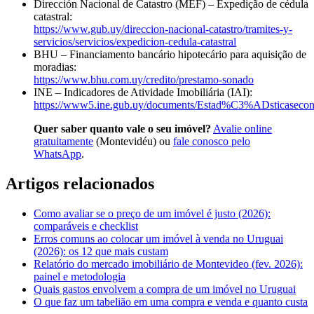
Dirección Nacional de Catastro (MEF) – Expedição de cédula
catastral:
https://www.gub.uy/direccion-nacional-catastro/tramites-y-
servicios/servicios/expedicion-cedula-catastral
BHU – Financiamento bancário hipotecário para aquisição de
moradias:
https://www.bhu.com.uy/credito/prestamo-sonado
INE – Indicadores de Atividade Imobiliária (IAI):
https://www5.ine.gub.uy/documents/Estad%C3%ADsticasecon
Quer saber quanto vale o seu imóvel?
Avalie online
gratuitamente
(Montevidéu) ou
fale conosco pelo
WhatsApp
.
Artigos relacionados
Como avaliar se o preço de um imóvel é justo (2026):
comparáveis e checklist
Erros comuns ao colocar um imóvel à venda no Uruguai
(2026): os 12 que mais custam
Relatório do mercado imobiliário de Montevideo (fev. 2026):
painel e metodologia
Quais gastos envolvem a compra de um imóvel no Uruguai
O que faz um tabelião em uma compra e venda e quanto custa