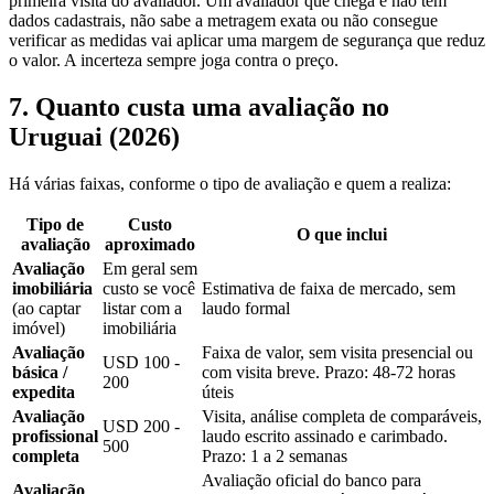
primeira visita do avaliador. Um avaliador que chega e não tem
dados cadastrais, não sabe a metragem exata ou não consegue
verificar as medidas vai aplicar uma margem de segurança que reduz
o valor. A incerteza sempre joga contra o preço.
7. Quanto custa uma avaliação no
Uruguai (2026)
Há várias faixas, conforme o tipo de avaliação e quem a realiza:
Tipo de
Custo
O que inclui
avaliação
aproximado
Avaliação
Em geral sem
imobiliária
custo se você
Estimativa de faixa de mercado, sem
(ao captar
listar com a
laudo formal
imóvel)
imobiliária
Avaliação
Faixa de valor, sem visita presencial ou
USD 100 -
básica /
com visita breve. Prazo: 48-72 horas
200
expedita
úteis
Avaliação
Visita, análise completa de comparáveis,
USD 200 -
profissional
laudo escrito assinado e carimbado.
500
completa
Prazo: 1 a 2 semanas
Avaliação oficial do banco para
Avaliação