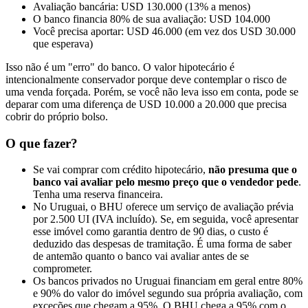
Avaliação bancária: USD 130.000 (13% a menos)
O banco financia 80% de sua avaliação: USD 104.000
Você precisa aportar: USD 46.000 (em vez dos USD 30.000
que esperava)
Isso não é um "erro" do banco. O valor hipotecário é
intencionalmente conservador porque deve contemplar o risco de
uma venda forçada. Porém, se você não leva isso em conta, pode se
deparar com uma diferença de USD 10.000 a 20.000 que precisa
cobrir do próprio bolso.
O que fazer?
Se vai comprar com crédito hipotecário,
não presuma que o
banco vai avaliar pelo mesmo preço que o vendedor pede
.
Tenha uma reserva financeira.
No Uruguai, o BHU oferece um serviço de avaliação prévia
por 2.500 UI (IVA incluído). Se, em seguida, você apresentar
esse imóvel como garantia dentro de 90 dias, o custo é
deduzido das despesas de tramitação. É uma forma de saber
de antemão quanto o banco vai avaliar antes de se
comprometer.
Os bancos privados no Uruguai financiam em geral entre 80%
e 90% do valor do imóvel segundo sua própria avaliação, com
exceções que chegam a 95%. O BHU chega a 95% com o