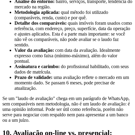
Análise do entorno:
bairro, serviços, transporte, tendência do
mercado na região.
Metodologia aplicada:
qual método foi utilizado
(comparáveis, renda, custo) e por quê.
Detalhe dos comparáveis:
quais imóveis foram usados como
referência, com endereço, preço, superfície, data da operação
e ajustes aplicados. Esta é a parte mais importante: se você
não vê os comparáveis, não pode avaliar se o laudo faz
sentido.
Valor da avaliação:
com data da avaliação. Idealmente
expresso como faixa (mínimo-máximo), além do valor
pontual.
Assinatura e carimbo:
do profissional habilitado, com seus
dados de matrícula.
Prazo de validade:
uma avaliação reflete o mercado em um
momento dado. Se passam 6 meses, pode precisar de
atualização.
Se um "laudo de avaliação" chega em um parágrafo de WhatsApp,
sem comparáveis nem metodologia, não é um laudo de avaliação: é
uma opinião informal. Pode ser útil como referência, porém não
serve para negociar com respaldo nem para apresentar a um banco
ou a um juízo.
10. Avaliação on-line vs. presencial: