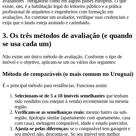
avaliadores" obrigatório como em alguns países europeus. O que
existe, sim, é a habilitação legal do leiloeiro público e a prática
profissional de arquitetos e engenheiros com formação em
avaliações. Ao contratar um avaliador, verifique suas credenciais e
exija que o laudo esteja assinado e carimbado.
3. Os três métodos de avaliação (e quando
se usa cada um)
Não existe um único método de avaliação. Conforme o tipo de
imóvel e o objetivo, aplicam-se um ou vários dos seguintes:
Método de comparáveis (o mais comum no Uruguai)
É o principal método para residências. Funciona assim:
Selecionam-se de 5 a 10 imóveis semelhantes
que tenham
sido vendidos (ou estejam à venda) recentemente na mesma
região.
Verificam-se as semelhanças reais:
mesmo bairro ou sub-
região, tipologia similar (apartamento com apartamento, casa
com casa), metragem comparável, idade e estado parecidos.
Ajusta-se pelas diferenças:
se o comparável tem garagem e
seu imóvel não, desconta-se. Se seu imóvel tem melhor