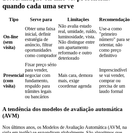
quando cada uma serve
Tipo
Serve para
Limitações
Recomendação
Não avalia estado
Obter uma faixa
Use-a como
real, umidade, ruído,
inicial, definir
"primeiro
On-line
luminosidade, vista.
estratégia de
número" para se
(sem
Não distingue entre
anúncio, filtrar
orientar, não
visita)
um apartamento
oportunidades
como preço
reformado e outro
como comprador
definitivo
deteriorado
Fixar preço sério
para vender,
Imprescindível
Presencial
negociar com
Mais cara, demora
se vai vender,
(com
fundamento,
mais, exige
comprar ou
visita)
respaldo para
coordenar agenda
precisa de um
trâmites legais
laudo formal
ou bancários
A tendência dos modelos de avaliação automática
(AVM)
Nos últimos anos, os Modelos de Avaliação Automática (AVM, na
sigla em inglês) se expandiram globalmente. São algoritmos que