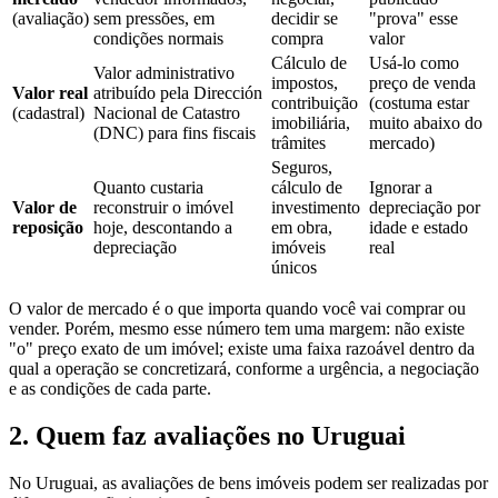
(avaliação)
sem pressões, em
decidir se
"prova" esse
condições normais
compra
valor
Cálculo de
Usá-lo como
Valor administrativo
impostos,
preço de venda
Valor real
atribuído pela Dirección
contribuição
(costuma estar
(cadastral)
Nacional de Catastro
imobiliária,
muito abaixo do
(DNC) para fins fiscais
trâmites
mercado)
Seguros,
Quanto custaria
cálculo de
Ignorar a
Valor de
reconstruir o imóvel
investimento
depreciação por
reposição
hoje, descontando a
em obra,
idade e estado
depreciação
imóveis
real
únicos
O valor de mercado é o que importa quando você vai comprar ou
vender. Porém, mesmo esse número tem uma margem: não existe
"o" preço exato de um imóvel; existe uma faixa razoável dentro da
qual a operação se concretizará, conforme a urgência, a negociação
e as condições de cada parte.
2. Quem faz avaliações no Uruguai
No Uruguai, as avaliações de bens imóveis podem ser realizadas por