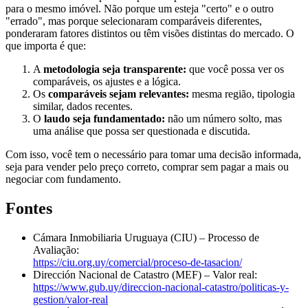
para o mesmo imóvel. Não porque um esteja "certo" e o outro
"errado", mas porque selecionaram comparáveis diferentes,
ponderaram fatores distintos ou têm visões distintas do mercado. O
que importa é que:
A
metodologia seja transparente:
que você possa ver os
comparáveis, os ajustes e a lógica.
Os
comparáveis sejam relevantes:
mesma região, tipologia
similar, dados recentes.
O
laudo seja fundamentado:
não um número solto, mas
uma análise que possa ser questionada e discutida.
Com isso, você tem o necessário para tomar uma decisão informada,
seja para vender pelo preço correto, comprar sem pagar a mais ou
negociar com fundamento.
Fontes
Cámara Inmobiliaria Uruguaya (CIU) – Processo de
Avaliação:
https://ciu.org.uy/comercial/proceso-de-tasacion/
Dirección Nacional de Catastro (MEF) – Valor real:
https://www.gub.uy/direccion-nacional-catastro/politicas-y-
gestion/valor-real