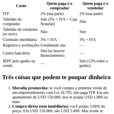
Quem paga é o
Quem paga é o
Custo
comprador
vendedor
ITP
2% (sua parte)
2% (sua parte)
Tabelião do
Sim (3% + IVA + Caja
Não
comprador
Notarial)
Tabelião do vendedor
Não
Sim
(se tiver)
Comissão imobiliária
3% + IVA
3% + IVA
Registros e averbações
Geralmente sim
—
Sim (se houver
Custos bancários
—
financiamento)
IRPF pelo ganho na
Sim (12% sobre o
—
venda
ganho)
Três coisas que podem te poupar dinheiro
Moradia promovida:
se você compra a primeira venda de
um empreendimento com Lei 18.795, não paga ITP. Em um
apartamento de USD 150.000, isso te poupa USD 1.800 ou
mais.
Compra direta (sem imobiliária):
você poupa 3,66% do
preço. Em USD 150.000, são USD 5.490. Mas avalie se