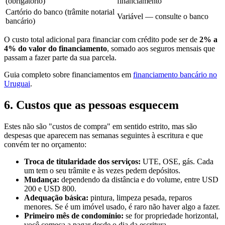
(obrigatório)
financiamento
Cartório do banco (trâmite notarial
Variável — consulte o banco
bancário)
O custo total adicional para financiar com crédito pode ser de
2% a
4% do valor do financiamento
, somado aos seguros mensais que
passam a fazer parte da sua parcela.
Guia completo sobre financiamentos em
financiamento bancário no
Uruguai
.
6. Custos que as pessoas esquecem
Estes não são "custos de compra" em sentido estrito, mas são
despesas que aparecem nas semanas seguintes à escritura e que
convém ter no orçamento:
Troca de titularidade dos serviços:
UTE, OSE, gás. Cada
um tem o seu trâmite e às vezes pedem depósitos.
Mudança:
dependendo da distância e do volume, entre USD
200 e USD 800.
Adequação básica:
pintura, limpeza pesada, reparos
menores. Se é um imóvel usado, é raro não haver algo a fazer.
Primeiro mês de condomínio:
se for propriedade horizontal,
você começa a pagar desde o dia da escritura.