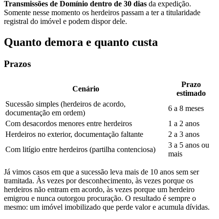
Transmissões de Domínio dentro de 30 dias
da expedição.
Somente nesse momento os herdeiros passam a ter a titularidade
registral do imóvel e podem dispor dele.
Quanto demora e quanto custa
Prazos
Prazo
Cenário
estimado
Sucessão simples (herdeiros de acordo,
6 a 8 meses
documentação em ordem)
Com desacordos menores entre herdeiros
1 a 2 anos
Herdeiros no exterior, documentação faltante
2 a 3 anos
3 a 5 anos ou
Com litígio entre herdeiros (partilha contenciosa)
mais
Já vimos casos em que a sucessão leva mais de 10 anos sem ser
tramitada. Às vezes por desconhecimento, às vezes porque os
herdeiros não entram em acordo, às vezes porque um herdeiro
emigrou e nunca outorgou procuração. O resultado é sempre o
mesmo: um imóvel imobilizado que perde valor e acumula dívidas.