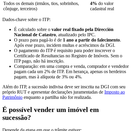
Todos os demais (irmãos, tios, sobrinhos,
4%
do valor
cônjuge, terceiros)
cadastral real
Dados-chave sobre o ITP:
É calculado sobre o
valor real fixado pela Dirección
Nacional de Catastro
, atualizado pelo IPC.
O prazo para pagá-lo é de
1 ano a partir do falecimento
.
Após esse prazo, incidem multas e acréscimos da DGI.
O pagamento do ITP é requisito para poder inscrever o
Certificado de Resultancias no Registro de Imóveis. Sem o
ITP pago, não há inscrição.
Comparação: em uma compra e venda, comprador e vendedor
pagam cada um 2% de ITP. Em herança, apenas os herdeiros
pagam, mas à alíquota de 3% ou 4%.
Além do ITP, a sucessão indivisa deve ser inscrita na DGI com seu
próprio RUT e apresentar declarações juramentadas de
Imposto ao
Patrimônio
enquanto a partilha não for realizada.
É possível vender um imóvel em
sucessão?
Depende da etapa em que o trâmite estiver: