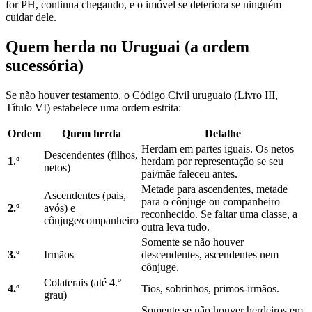
for PH, continua chegando, e o imóvel se deteriora se ninguém
cuidar dele.
Quem herda no Uruguai (a ordem
sucessória)
Se não houver testamento, o Código Civil uruguaio (Livro III,
Título VI) estabelece uma ordem estrita:
Ordem
Quem herda
Detalhe
Herdam em partes iguais. Os netos
Descendentes (filhos,
1.º
herdam por representação se seu
netos)
pai/mãe faleceu antes.
Metade para ascendentes, metade
Ascendentes (pais,
para o cônjuge ou companheiro
2.º
avós) e
reconhecido. Se faltar uma classe, a
cônjuge/companheiro
outra leva tudo.
Somente se não houver
3.º
Irmãos
descendentes, ascendentes nem
cônjuge.
Colaterais (até 4.º
4.º
Tios, sobrinhos, primos-irmãos.
grau)
Somente se não houver herdeiros em