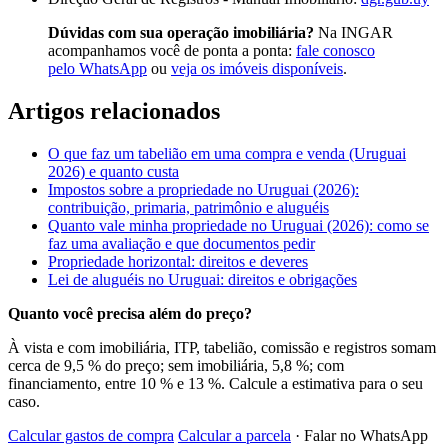
Dúvidas com sua operação imobiliária?
Na INGAR
acompanhamos você de ponta a ponta:
fale conosco
pelo WhatsApp
ou
veja os imóveis disponíveis
.
Artigos relacionados
O que faz um tabelião em uma compra e venda (Uruguai
2026) e quanto custa
Impostos sobre a propriedade no Uruguai (2026):
contribuição, primaria, patrimônio e aluguéis
Quanto vale minha propriedade no Uruguai (2026): como se
faz uma avaliação e que documentos pedir
Propriedade horizontal: direitos e deveres
Lei de aluguéis no Uruguai: direitos e obrigações
Quanto você precisa além do preço?
À vista e com imobiliária, ITP, tabelião, comissão e registros somam
cerca de 9,5 % do preço; sem imobiliária, 5,8 %; com
financiamento, entre 10 % e 13 %. Calcule a estimativa para o seu
caso.
Calcular gastos de compra
Calcular a parcela
· Falar no WhatsApp