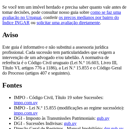
Se você tem um imóvel herdado e precisa saber quanto vale antes de
tomar decisões, pode consultar nosso guia sobre
como se faz uma
avaliação no Uruguai
, conferir
os preços medianos por bairro do
Índice INGAR
ou
solicitar uma avaliação diretamente
.
Aviso
Este guia é informativo e não substitui a assessoria jurídica
profissional. Cada sucessão tem particularidades que exigem a
intervenção de um advogado e/ou tabelião. A normativa de
referência é o Código Civil uruguaio (Lei N.º 16.603, Livro III,
Título VI, artigos 776 a 1186), a Lei N.º 15.855 e o Código Geral
do Processo (artigos 407 e seguintes).
Fontes
IMPO - Código Civil, Título 19 sobre Sucessões:
impo.com.uy
IMPO - Lei N.º 15.855 (modificações ao regime sucessório):
impo.com.uy
DGI - Imposto às Transmissões Patrimoniais:
gub.uy
DGI - Sucessões Indivisas:
gub.uy
Direção Geral de Registros - Manual Imobiliário:
dgr.gub.uy