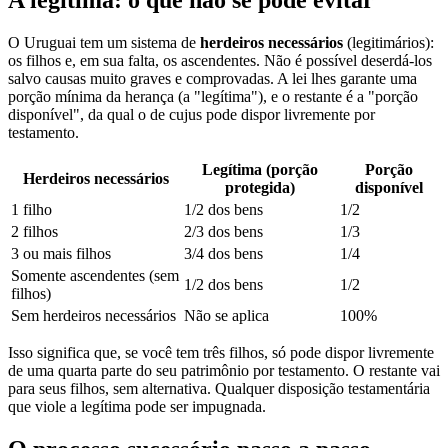
A legítima: o que não se pode evitar
O Uruguai tem um sistema de
herdeiros necessários
(legitimários):
os filhos e, em sua falta, os ascendentes. Não é possível deserdá-los
salvo causas muito graves e comprovadas. A lei lhes garante uma
porção mínima da herança (a "legítima"), e o restante é a "porção
disponível", da qual o de cujus pode dispor livremente por
testamento.
Legítima (porção
Porção
Herdeiros necessários
protegida)
disponível
1 filho
1/2 dos bens
1/2
2 filhos
2/3 dos bens
1/3
3 ou mais filhos
3/4 dos bens
1/4
Somente ascendentes (sem
1/2 dos bens
1/2
filhos)
Sem herdeiros necessários
Não se aplica
100%
Isso significa que, se você tem três filhos, só pode dispor livremente
de uma quarta parte do seu patrimônio por testamento. O restante vai
para seus filhos, sem alternativa. Qualquer disposição testamentária
que viole a legítima pode ser impugnada.