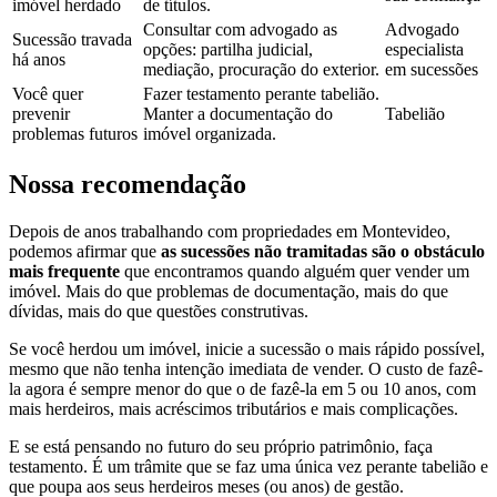
imóvel herdado
de títulos.
Consultar com advogado as
Advogado
Sucessão travada
opções: partilha judicial,
especialista
há anos
mediação, procuração do exterior.
em sucessões
Você quer
Fazer testamento perante tabelião.
prevenir
Manter a documentação do
Tabelião
problemas futuros
imóvel organizada.
Nossa recomendação
Depois de anos trabalhando com propriedades em Montevideo,
podemos afirmar que
as sucessões não tramitadas são o obstáculo
mais frequente
que encontramos quando alguém quer vender um
imóvel. Mais do que problemas de documentação, mais do que
dívidas, mais do que questões construtivas.
Se você herdou um imóvel, inicie a sucessão o mais rápido possível,
mesmo que não tenha intenção imediata de vender. O custo de fazê-
la agora é sempre menor do que o de fazê-la em 5 ou 10 anos, com
mais herdeiros, mais acréscimos tributários e mais complicações.
E se está pensando no futuro do seu próprio patrimônio, faça
testamento. É um trâmite que se faz uma única vez perante tabelião e
que poupa aos seus herdeiros meses (ou anos) de gestão.