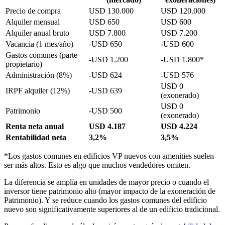
Precio de compra
USD 130.000
USD 120.000
Alquiler mensual
USD 650
USD 600
Alquiler anual bruto
USD 7.800
USD 7.200
Vacancia (1 mes/año)
-USD 650
-USD 600
Gastos comunes (parte
-USD 1.200
-USD 1.800*
propietario)
Administración (8%)
-USD 624
-USD 576
USD 0
IRPF alquiler (12%)
-USD 639
(exonerado)
USD 0
Patrimonio
-USD 500
(exonerado)
Renta neta anual
USD 4.187
USD 4.224
Rentabilidad neta
3,2%
3,5%
*Los gastos comunes en edificios VP nuevos con amenities suelen
ser más altos. Esto es algo que muchos vendedores omiten.
La diferencia se amplía en unidades de mayor precio o cuando el
inversor tiene patrimonio alto (mayor impacto de la exoneración de
Patrimonio). Y se reduce cuando los gastos comunes del edificio
nuevo son significativamente superiores al de un edificio tradicional.