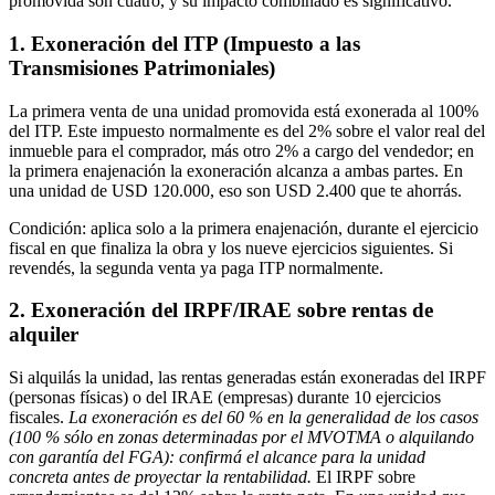
promovida son cuatro, y su impacto combinado es significativo.
1. Exoneración del ITP (Impuesto a las
Transmisiones Patrimoniales)
La primera venta de una unidad promovida está exonerada al 100%
del ITP. Este impuesto normalmente es del 2% sobre el valor real del
inmueble para el comprador, más otro 2% a cargo del vendedor; en
la primera enajenación la exoneración alcanza a ambas partes. En
una unidad de USD 120.000, eso son USD 2.400 que te ahorrás.
Condición: aplica solo a la primera enajenación, durante el ejercicio
fiscal en que finaliza la obra y los nueve ejercicios siguientes. Si
revendés, la segunda venta ya paga ITP normalmente.
2. Exoneración del IRPF/IRAE sobre rentas de
alquiler
Si alquilás la unidad, las rentas generadas están exoneradas del IRPF
(personas físicas) o del IRAE (empresas) durante 10 ejercicios
fiscales.
La exoneración es del 60 % en la generalidad de los casos
(100 % sólo en zonas determinadas por el MVOTMA o alquilando
con garantía del FGA): confirmá el alcance para la unidad
concreta antes de proyectar la rentabilidad.
El IRPF sobre