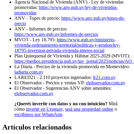
Agencia Nacional de Vivienda (ANV) - Ley de viviendas
promovidas:
https://www.anv.gub.uy/ley-de-viviendas-
promovidas
ANV - Topes de precio:
https://www.anv.gub.uy/topes-de-
precio
ANV - Informes de precios:
https://www.anv.gub.uy/informes-de-precios
MVOT - Ley 18.795:
https://www.gub.uy/ministerio-
vivienda-ordenamiento-territorial/politicas-y-gestion/ley-
18795-inversion-privada-vivienda-interes-social
Plan Quinquenal de Vivienda y Hábitat 2025-2029 (MVOT):
https://medios.presidencia.gub.uy/tav_portal/2025/noticias/A
La Diaria - Precios de la vivienda promovida en Montevideo:
ladiaria.com.uy
LARED21 - 2.110 proyectos ingresados:
lr21.com.uy
El Observador - Precios y ventas VP:
elobservador.com.uy
El Observador - Sugerencias ANV sobre amenities:
elobservador.com.uy
¿Querés invertir con datos y no con intuición?
Mirá
cómo
invertir en Uruguay
,
tasá una propiedad online
o
escribinos por WhatsApp
.
Artículos relacionados