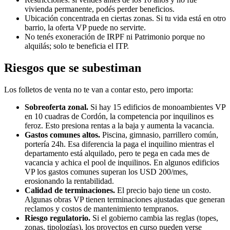
vivienda permanente, podés perder beneficios.
Ubicación concentrada en ciertas zonas. Si tu vida está en otro
barrio, la oferta VP puede no servirte.
No tenés exoneración de IRPF ni Patrimonio porque no
alquilás; solo te beneficia el ITP.
Riesgos que se subestiman
Los folletos de venta no te van a contar esto, pero importa:
Sobreoferta zonal.
Si hay 15 edificios de monoambientes VP
en 10 cuadras de Cordón, la competencia por inquilinos es
feroz. Esto presiona rentas a la baja y aumenta la vacancia.
Gastos comunes altos.
Piscina, gimnasio, parrillero común,
portería 24h. Esa diferencia la paga el inquilino mientras el
departamento está alquilado, pero te pega en cada mes de
vacancia y achica el pool de inquilinos. En algunos edificios
VP los gastos comunes superan los USD 200/mes,
erosionando la rentabilidad.
Calidad de terminaciones.
El precio bajo tiene un costo.
Algunas obras VP tienen terminaciones ajustadas que generan
reclamos y costos de mantenimiento tempranos.
Riesgo regulatorio.
Si el gobierno cambia las reglas (topes,
zonas, tipologías), los proyectos en curso pueden verse