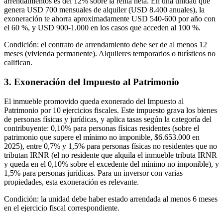
arrendamientos es del 12% sobre la renta neta. En una unidad que
genera USD 700 mensuales de alquiler (USD 8.400 anuales), la
exoneración te ahorra aproximadamente USD 540-600 por año con
el 60 %, y USD 900-1.000 en los casos que acceden al 100 %.
Condición: el contrato de arrendamiento debe ser de al menos 12
meses (vivienda permanente). Alquileres temporarios o turísticos no
califican.
3. Exoneración del Impuesto al Patrimonio
El inmueble promovido queda exonerado del Impuesto al
Patrimonio por 10 ejercicios fiscales. Este impuesto grava los bienes
de personas físicas y jurídicas, y aplica tasas según la categoría del
contribuyente: 0,10% para personas físicas residentes (sobre el
patrimonio que supere el mínimo no imponible, $6.653.000 en
2025), entre 0,7% y 1,5% para personas físicas no residentes que no
tributan IRNR (el no residente que alquila el inmueble tributa IRNR
y queda en el 0,10% sobre el excedente del mínimo no imponible), y
1,5% para personas jurídicas. Para un inversor con varias
propiedades, esta exoneración es relevante.
Condición: la unidad debe haber estado arrendada al menos 6 meses
en el ejercicio fiscal correspondiente.