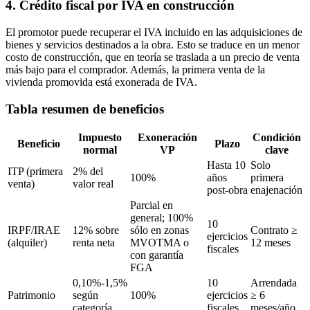
4. Crédito fiscal por IVA en construcción
El promotor puede recuperar el IVA incluido en las adquisiciones de
bienes y servicios destinados a la obra. Esto se traduce en un menor
costo de construcción, que en teoría se traslada a un precio de venta
más bajo para el comprador. Además, la primera venta de la
vivienda promovida está exonerada de IVA.
Tabla resumen de beneficios
Impuesto
Exoneración
Condición
Beneficio
Plazo
normal
VP
clave
Hasta 10
Solo
ITP (primera
2% del
100%
años
primera
venta)
valor real
post-obra
enajenación
Parcial en
general; 100%
10
IRPF/IRAE
12% sobre
sólo en zonas
Contrato ≥
ejercicios
(alquiler)
renta neta
MVOTMA o
12 meses
fiscales
con garantía
FGA
0,10%-1,5%
10
Arrendada
Patrimonio
según
100%
ejercicios
≥ 6
categoría
fiscales
meses/año