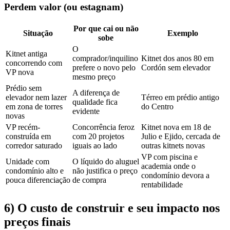
Perdem valor (ou estagnam)
Por que cai ou não
Situação
Exemplo
sobe
O
Kitnet antiga
comprador/inquilino
Kitnet dos anos 80 em
concorrendo com
prefere o novo pelo
Cordón sem elevador
VP nova
mesmo preço
Prédio sem
A diferença de
elevador nem lazer
Térreo em prédio antigo
qualidade fica
em zona de torres
do Centro
evidente
novas
VP recém-
Concorrência feroz
Kitnet nova em 18 de
construída em
com 20 projetos
Julio e Ejido, cercada de
corredor saturado
iguais ao lado
outras kitnets novas
VP com piscina e
Unidade com
O líquido do aluguel
academia onde o
condomínio alto e
não justifica o preço
condomínio devora a
pouca diferenciação
de compra
rentabilidade
6) O custo de construir e seu impacto nos
preços finais