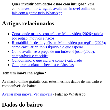
Quer investir com dados e não com intuição?
Veja
como
investir no Uruguai
,
avalie um imóvel online
ou
fale com a gente pelo WhatsApp
.
Artigos relacionados
Zonas onde mais se constrói em Montevidéu (2026): tabela
por região, motivos e riscos
Rentabilidade de aluguéis em Montevidéu por região (2026):
como calcular bruto vs líquido e o que esperar
Como avaliar se o preço de um imóvel é justo (2026):
comparáveis e checklist
Condomínio: o que inclui e como é calculado
Comprar na planta: checklist e cláusulas
Tem um imóvel na região?
Avaliação online gratuita com estes mesmos dados de mercado e
comparáveis do bairro.
Avaliar meu imóvel
Ver imóveis
· Falar no WhatsApp
Dados do bairro