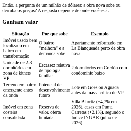
Então, a pergunta de um milhão de dólares: a obra nova sobe ou
derruba os preços? A resposta depende de onde você está.
Ganham valor
Situação
Por que sobe
Exemplo
Imóvel usado bem
O bairro
Apartamento reformado em
localizado em
"melhora" e a
La Blanqueada perto de obra
bairro em
demanda sobe
nova
transformação
Unidade de 2-3
Escassez relativa
dormitórios em
2 dormitórios em Cordón com
de tipologia
zona de kitnets
condomínio baixo
familiar
VP
Terreno em bairro
Potencial de
Lote em Goes ou Aguada
emergente antes
desenvolvimento
antes da massa crítica de VP
da onda
futuro
Villa Biarritz (+4,7% em
Imóvel em zona
Reserva de
2026), casas em Punta
costeira
valor, oferta
Carretas (+2,1%), segundo o
consolidada
limitada
Índice INGAR (julho de
2026)