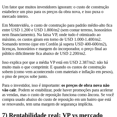
Um fator que muitos investidores ignoram: o custo de construção
estabelece um piso para os preços da obra nova, e isso puxa o
mercado inteiro.
Em Montevidéu, o custo de construção para padrão médio-alto fica
entre USD 1.200 e USD 1.800/m2 (sem contar terreno, honorários
nem financiamento). Na faixa VP, onde tudo é otimizado ao
máximo, os custos giram em torno de USD 1.000-1.400/m2.
Somando terreno (que em Cordón já supera USD 400-600/m2),
licenças, honorários e margem do incorporador, o preço final ao
público dificilmente fica abaixo de USD 2.200/m2.
Isso explica por que a média VP está em USD 2.387/m2: não há
muito mais o que comprimir. E quando os custos de construção
sobem (como vem acontecendo com materiais e inflação em pesos),
o piso de preços sobe junto.
Para o investidor, isso é importante:
os preços de obra nova não
vão cair
. Podem se estabilizar, pode haver promoções para acelerar
as vendas, mas o custo de reposição funciona como âncora. Se você
compra usado abaixo do custo de reposição em um bairro que está
se renovando, tem uma margem de segurança implícita.
7) Rentabilidade real: VP vs mercado