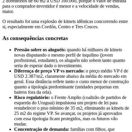
2 dormitórios de 60 m2 a USD 160.000, porque o valor de entrada
para o comprador-investidor é menor e a velocidade de vendas,
maior.
O resultado foi uma explosão de kitnets idênticas concorrendo entre
si, especialmente em Cordón, Centro e Tres Cruces.
As consequências concretas
Pressão sobre os aluguéis:
quando há milhares de kitnets
novas disputando o mesmo perfil de inquilino (jovem
profissional, estudante), os aluguéis não sobem tanto quanto
seria de esperar dado o investimento.
Diferença de preço VP vs mercado:
o preço médio VP é de
USD 2.387/m2, claramente abaixo da média do mercado em
geral. Essa distância reflete tanto o custo menor de construção
quanto a tipologia predominante (unidades pequenas em
bairros fora da orla).
Risco regulatório:
o Frente Amplio (coalizão de partidos de
esquerda do Uruguai) impulsiona um projeto de lei para
restabelecer o piso mínimo de 35 m2, eliminando as kitnets de
25 m2 do regime VP. Se avançar, os projetos já aprovados
com essa tipologia ficam protegidos, mas os futuros vão
mudar.
Concentração de demanda:
famílias com filhos, que