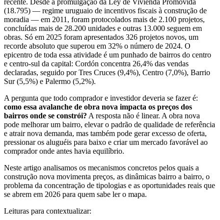
recente. Desde a promulgação da Ley de Vivienda Promovida
(18.795) — regime uruguaio de incentivos fiscais à construção de
moradia — em 2011, foram protocolados mais de 2.100 projetos,
concluídas mais de 28.200 unidades e outras 13.000 seguem em
obras. Só em 2025 foram apresentados 326 projetos novos, um
recorde absoluto que superou em 32% o número de 2024. O
epicentro de toda essa atividade é um punhado de bairros do centro
e centro-sul da capital: Cordón concentra 26,4% das vendas
declaradas, seguido por Tres Cruces (9,4%), Centro (7,0%), Barrio
Sur (5,5%) e Palermo (5,2%).
A pergunta que todo comprador e investidor deveria se fazer é:
como essa avalanche de obra nova impacta os preços dos
bairros onde se constrói?
A resposta não é linear. A obra nova
pode melhorar um bairro, elevar o padrão de qualidade de referência
e atrair nova demanda, mas também pode gerar excesso de oferta,
pressionar os aluguéis para baixo e criar um mercado favorável ao
comprador onde antes havia equilíbrio.
Neste artigo analisamos os mecanismos concretos pelos quais a
construção nova movimenta preços, as dinâmicas bairro a bairro, o
problema da concentração de tipologias e as oportunidades reais que
se abrem em 2026 para quem sabe ler o mapa.
Leituras para contextualizar: