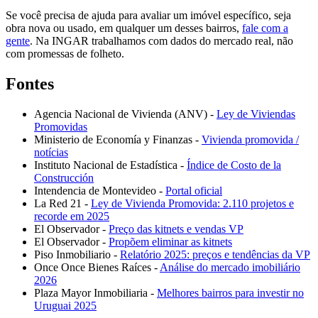
Se você precisa de ajuda para avaliar um imóvel específico, seja
obra nova ou usado, em qualquer um desses bairros,
fale com a
gente
. Na INGAR trabalhamos com dados do mercado real, não
com promessas de folheto.
Fontes
Agencia Nacional de Vivienda (ANV) -
Ley de Viviendas
Promovidas
Ministerio de Economía y Finanzas -
Vivienda promovida /
notícias
Instituto Nacional de Estadística -
Índice de Costo de la
Construcción
Intendencia de Montevideo -
Portal oficial
La Red 21 -
Ley de Vivienda Promovida: 2.110 projetos e
recorde em 2025
El Observador -
Preço das kitnets e vendas VP
El Observador -
Propõem eliminar as kitnets
Piso Inmobiliario -
Relatório 2025: preços e tendências da VP
Once Once Bienes Raíces -
Análise do mercado imobiliário
2026
Plaza Mayor Inmobiliaria -
Melhores bairros para investir no
Uruguai 2025