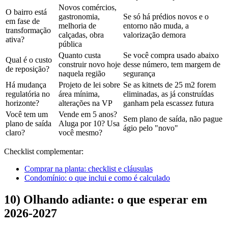
Novos comércios,
O bairro está
gastronomia,
Se só há prédios novos e o
em fase de
melhoria de
entorno não muda, a
transformação
calçadas, obra
valorização demora
ativa?
pública
Quanto custa
Se você compra usado abaixo
Qual é o custo
construir novo hoje
desse número, tem margem de
de reposição?
naquela região
segurança
Há mudança
Projeto de lei sobre
Se as kitnets de 25 m2 forem
regulatória no
área mínima,
eliminadas, as já construídas
horizonte?
alterações na VP
ganham pela escassez futura
Você tem um
Vende em 5 anos?
Sem plano de saída, não pague
plano de saída
Aluga por 10? Usa
ágio pelo "novo"
claro?
você mesmo?
Checklist complementar:
Comprar na planta: checklist e cláusulas
Condomínio: o que inclui e como é calculado
10) Olhando adiante: o que esperar em
2026-2027