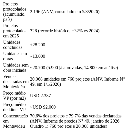
Projetos
protocolados
2.196 (ANV, consultado em 5/8/2026)
(acumulado,
país)
Projetos
protocolados
326 (recorde histórico, +32% vs 2024)
em 2025
Unidades
+28.200
concluídas
Unidades em
~13.000
obras
Unidades sem
~20.700 (5.900 já aprovadas, 14.800 em análise)
obra iniciada
Vendas
20.068 unidades em 760 projetos (ANV, Informe N°
declaradas em
49, em 1/1/2026)
Montevidéu
Preço médio
USD 2.387
VP (por m2)
Preço médio
~USD 92.000
de kitnet VP
Concentração
70,6% dos projetos e 79,7% das vendas declaradas
em
(ANV, Informe de precios N° 49, janeiro de 2026,
Montevidéu
Quadro 1: 760 projetos e 20.068 unidades)