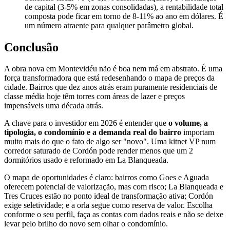
de capital (3-5% em zonas consolidadas), a rentabilidade total
composta pode ficar em torno de 8-11% ao ano em dólares. É
um número atraente para qualquer parâmetro global.
Conclusão
A obra nova em Montevidéu não é boa nem má em abstrato. É uma
força transformadora que está redesenhando o mapa de preços da
cidade. Bairros que dez anos atrás eram puramente residenciais de
classe média hoje têm torres com áreas de lazer e preços
impensáveis uma década atrás.
A chave para o investidor em 2026 é entender que
o volume, a
tipologia, o condomínio e a demanda real do bairro
importam
muito mais do que o fato de algo ser "novo". Uma kitnet VP num
corredor saturado de Cordón pode render menos que um 2
dormitórios usado e reformado em La Blanqueada.
O mapa de oportunidades é claro: bairros como Goes e Aguada
oferecem potencial de valorização, mas com risco; La Blanqueada e
Tres Cruces estão no ponto ideal de transformação ativa; Cordón
exige seletividade; e a orla segue como reserva de valor. Escolha
conforme o seu perfil, faça as contas com dados reais e não se deixe
levar pelo brilho do novo sem olhar o condomínio.