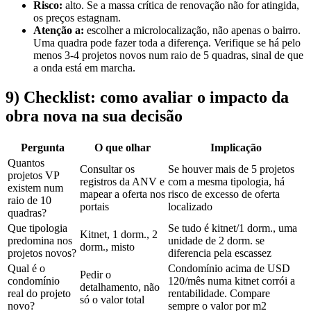
Risco:
alto. Se a massa crítica de renovação não for atingida,
os preços estagnam.
Atenção a:
escolher a microlocalização, não apenas o bairro.
Uma quadra pode fazer toda a diferença. Verifique se há pelo
menos 3-4 projetos novos num raio de 5 quadras, sinal de que
a onda está em marcha.
9) Checklist: como avaliar o impacto da
obra nova na sua decisão
Pergunta
O que olhar
Implicação
Quantos
Consultar os
Se houver mais de 5 projetos
projetos VP
registros da ANV e
com a mesma tipologia, há
existem num
mapear a oferta nos
risco de excesso de oferta
raio de 10
portais
localizado
quadras?
Que tipologia
Se tudo é kitnet/1 dorm., uma
Kitnet, 1 dorm., 2
predomina nos
unidade de 2 dorm. se
dorm., misto
projetos novos?
diferencia pela escassez
Qual é o
Condomínio acima de USD
Pedir o
condomínio
120/mês numa kitnet corrói a
detalhamento, não
real do projeto
rentabilidade. Compare
só o valor total
novo?
sempre o valor por m2