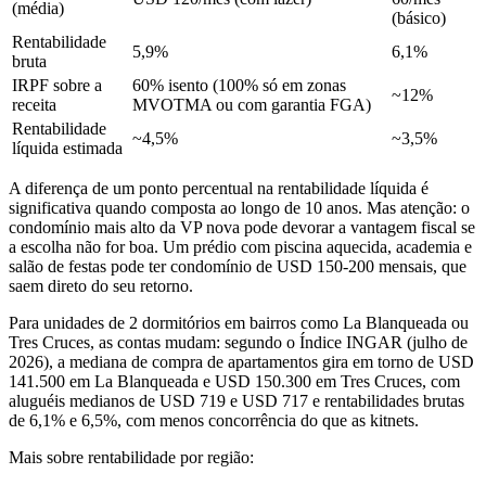
(média)
(básico)
Rentabilidade
5,9%
6,1%
bruta
IRPF sobre a
60% isento (100% só em zonas
~12%
receita
MVOTMA ou com garantia FGA)
Rentabilidade
~4,5%
~3,5%
líquida estimada
A diferença de um ponto percentual na rentabilidade líquida é
significativa quando composta ao longo de 10 anos. Mas atenção: o
condomínio mais alto da VP nova pode devorar a vantagem fiscal se
a escolha não for boa. Um prédio com piscina aquecida, academia e
salão de festas pode ter condomínio de USD 150-200 mensais, que
saem direto do seu retorno.
Para unidades de 2 dormitórios em bairros como La Blanqueada ou
Tres Cruces, as contas mudam: segundo o Índice INGAR (julho de
2026), a mediana de compra de apartamentos gira em torno de USD
141.500 em La Blanqueada e USD 150.300 em Tres Cruces, com
aluguéis medianos de USD 719 e USD 717 e rentabilidades brutas
de 6,1% e 6,5%, com menos concorrência do que as kitnets.
Mais sobre rentabilidade por região: