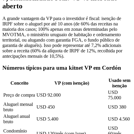
aberto
A grande vantagem da VP para o investidor é fiscal: isenção de
IRPF sobre o aluguel por até 10 anos (de 60% das receitas na
maioria dos casos; 100% apenas em zonas determinadas pelo
MVOTMA, o ministério uruguaio de habitação e ordenamento
territorial, ou alugando com garantia FGA, o fundo público de
garantia de aluguéis). Isso pode representar até 7,2% adicionais
sobre a receita (60% da alíquota de IRPF de 12%, recolhida por
antecipações mensais de 10,5%).
Números típicos para uma kitnet VP em Cordón
Usado sem
Conceito
VP (com isenção)
isenção
USD
Preço de compra
USD 92.000
75.000
Aluguel mensal
USD 450
USD 380
bruto
Aluguel anual
USD 5.400
USD 4.560
bruto
USD
Condomínio
USD 120/mês (com lazer)
60/mês