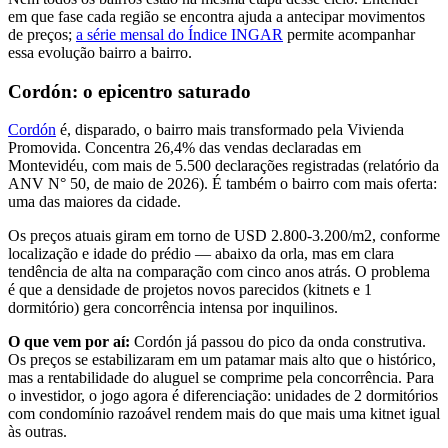
em que fase cada região se encontra ajuda a antecipar movimentos
de preços;
a série mensal do Índice INGAR
permite acompanhar
essa evolução bairro a bairro.
Cordón: o epicentro saturado
Cordón
é, disparado, o bairro mais transformado pela Vivienda
Promovida. Concentra 26,4% das vendas declaradas em
Montevidéu, com mais de 5.500 declarações registradas (relatório da
ANV N° 50, de maio de 2026). É também o bairro com mais oferta:
uma das maiores da cidade.
Os preços atuais giram em torno de USD 2.800-3.200/m2, conforme
localização e idade do prédio — abaixo da orla, mas em clara
tendência de alta na comparação com cinco anos atrás. O problema
é que a densidade de projetos novos parecidos (kitnets e 1
dormitório) gera concorrência intensa por inquilinos.
O que vem por aí:
Cordón já passou do pico da onda construtiva.
Os preços se estabilizaram em um patamar mais alto que o histórico,
mas a rentabilidade do aluguel se comprime pela concorrência. Para
o investidor, o jogo agora é diferenciação: unidades de 2 dormitórios
com condomínio razoável rendem mais do que mais uma kitnet igual
às outras.