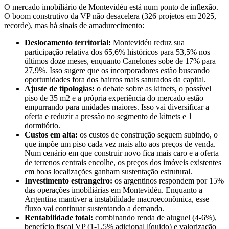
O mercado imobiliário de Montevidéu está num ponto de inflexão.
O boom construtivo da VP não desacelera (326 projetos em 2025,
recorde), mas há sinais de amadurecimento:
Deslocamento territorial:
Montevidéu reduz sua
participação relativa dos 65,6% históricos para 53,5% nos
últimos doze meses, enquanto Canelones sobe de 17% para
27,9%. Isso sugere que os incorporadores estão buscando
oportunidades fora dos bairros mais saturados da capital.
Ajuste de tipologias:
o debate sobre as kitnets, o possível
piso de 35 m2 e a própria experiência do mercado estão
empurrando para unidades maiores. Isso vai diversificar a
oferta e reduzir a pressão no segmento de kitnets e 1
dormitório.
Custos em alta:
os custos de construção seguem subindo, o
que impõe um piso cada vez mais alto aos preços de venda.
Num cenário em que construir novo fica mais caro e a oferta
de terrenos centrais encolhe, os preços dos imóveis existentes
em boas localizações ganham sustentação estrutural.
Investimento estrangeiro:
os argentinos respondem por 15%
das operações imobiliárias em Montevidéu. Enquanto a
Argentina mantiver a instabilidade macroeconômica, esse
fluxo vai continuar sustentando a demanda.
Rentabilidade total:
combinando renda de aluguel (4-6%),
benefício fiscal VP (1-1,5% adicional líquido) e valorização