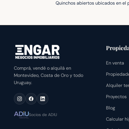
Quinchos abiertos ubicados en el pa
Propied
En venta
Comprá, vendé o alquilá en
Propiedade
Montevideo, Costa de Oro y todo
Uruguay.
Alquiler t
Proyectos
Blog
Socios de ADIU
Calcular h