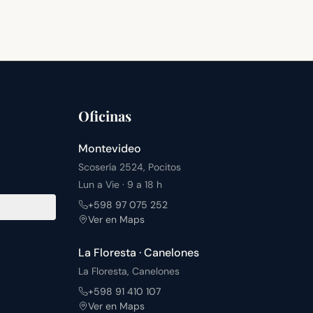
Oficinas
Montevideo
Scosería 2524, Pocitos
Lun a Vie · 9 a 18 h
+598 97 075 252
Ver en Maps
La Floresta · Canelones
La Floresta, Canelones
+598 91 410 107
Ver en Maps