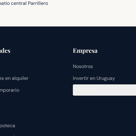
tio central Parrillero
ades
Empresa
Nosotros
s en alquiler
Invertir en Uruguay
emporario
Contacto
ipoteca