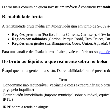
O erro mais comum de quem investe em imóveis é confundir
rentabi
Rentabilidade bruta
A rentabilidade bruta média em Montevidéu gira em torno de
5-6% a
Regiões premium
(Pocitos, Punta Carretas, Carrasco): 4-5% b
Regiões consolidadas
(Cordón, Parque Rodó, Tres Cruces, Buc
Regiões emergentes
(La Blanqueada, Goes, Unión, Aguada): 6-
Para uma análise detalhada bairro a bairro, vale conferir nosso
guia de
Do bruto ao líquido: o que realmente sobra no bolso
É aqui que muita gente toma susto. Da rentabilidade bruta é preciso d
Item
Condomínio não recuperável (vacância e cotas extraordinárias; o ordi
pago pelo inquilino)
Contribución Inmobiliaria (imposto municipal sobre o imóvel, equiva
IPTU)
IRPF sobre a renda de aluguel