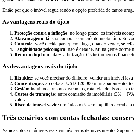
Então por que o imóvel segue sendo a opção preferida de tantos urug
As vantagens reais do tijolo
Proteção contra a inflação:
no longo prazo, os imóveis acomp
Alavancagem:
dá para comprar com crédito imobiliário. Se voc
Controle:
você decide para quem aluga, quando vende, se refo
Tangibilidade psicológica:
não é detalhe. Muita gente dorme 
Retorno duplo:
renda + valorização. Os instrumentos financei
As desvantagens reais do tijolo
Iliquidez:
se você precisar do dinheiro, vender um imóvel leva
Concentração:
ao colocar USD 120.000 num apartamento, todo
Gestão:
inquilinos, reparos, garantias, rotatividade. Isso custa
Custos de transação:
entre comissão da imobiliária (3% + IV
valor.
Risco de imóvel vazio:
um único mês sem inquilino derruba a r
Três cenários com contas fechadas: conser
Vamos colocar números reais em três perfis de investimento. Suponha