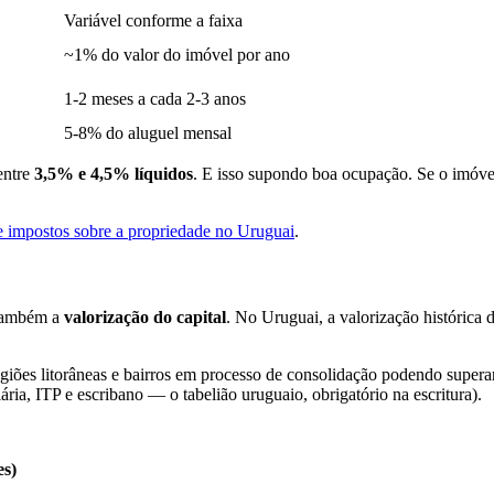
Variável conforme a faixa
~1% do valor do imóvel por ano
1-2 meses a cada 2-3 anos
5-8% do aluguel mensal
entre
3,5% e 4,5% líquidos
. E isso supondo boa ocupação. Se o imóve
e impostos sobre a propriedade no Uruguai
.
e também a
valorização do capital
. No Uruguai, a valorização histórica
iões litorâneas e bairros em processo de consolidação podendo superar 
ária, ITP e escribano — o tabelião uruguaio, obrigatório na escritura).
es)