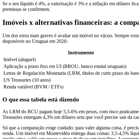
Se o seu líquido é 4%, a valorização é 3% e a inflação em dólares fic
premissas se confirmem.
Imóveis x alternativas financeiras: a comp
Um dos erros mais graves é avaliar um imóvel no vácuo. Sempre exi
disponíveis no Uruguai em 2026:
Instrumento
Imóvel (aluguel)
Aplicação a prazo fixo em UI (BROU, banco estatal uruguaio)
Letras de Regulación Monetaria (LRM, títulos de curto prazo do banc
US Treasuries (10 anos)
Renda variável (BVM / ETFs)
O que essa tabela está dizendo
As LRM do BCU pagam hoje 5,5-6% em pesos, com risco praticamente 
Treasuries entregam 4,3% em dólares sem que você precise sair da cad
Só que a comparação exige cuidado: para valer alguma coisa, é pre
renda. Um imóvel em Montevidéu entrega duas coisas: 3,5-4,5% líquido
gestão ativa, saída em meses e risco de ficar sem inquilino. A pergunt