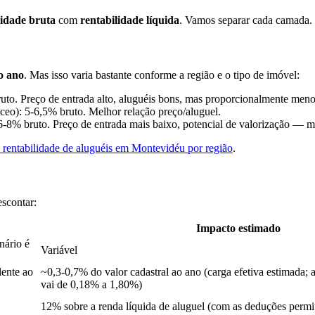
lidade bruta
com
rentabilidade líquida
. Vamos separar cada camada.
o ano
. Mas isso varia bastante conforme a região e o tipo de imóvel:
ruto. Preço de entrada alto, aluguéis bons, mas proporcionalmente meno
eo): 5-6,5% bruto. Melhor relação preço/aluguel.
8% bruto. Preço de entrada mais baixo, potencial de valorização — ma
 rentabilidade de aluguéis em Montevidéu por região
.
escontar:
Impacto estimado
nário é
Variável
lente ao
~0,3-0,7% do valor cadastral ao ano (carga efetiva estimada; a
vai de 0,18% a 1,80%)
12% sobre a renda líquida de aluguel (com as deduções permi