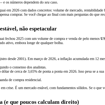
s — e os números dependem do
seu
caso.
uai em 2026 com dados concretos: volume de mercado, rentabilidade brut
ensa comprar. Se você chegar ao final com mais perguntas do que re
stável, não espetacular
guai fechou 2025 com um volume de compra e venda de pelo menos
US
ado ativo, embora longe de qualquer bolha.
stro desde 2001). Em março de 2026, a inflação acumulada em 12 mes
gundo o consenso dos analistas.
 dólar de cerca de 3,65% de ponta a ponta em 2026. Isso pesa se a sua r
manda de compra residencial.
em crise. É um mercado estável, com fundamentos sólidos. Se o que voc
a (e que poucos calculam direito)