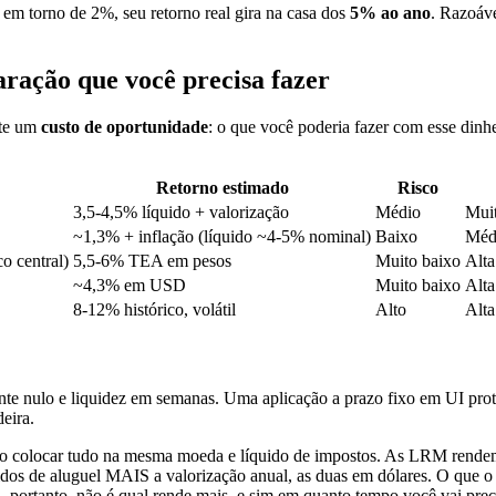
a em torno de 2%, seu retorno real gira na casa dos
5% ao ano
. Razoáve
aração que você precisa fazer
ste um
custo de oportunidade
: o que você poderia fazer com esse dinh
Retorno estimado
Risco
3,5-4,5% líquido + valorização
Médio
Muit
~1,3% + inflação (líquido ~4-5% nominal)
Baixo
Médi
o central)
5,5-6% TEA em pesos
Muito baixo
Alta
~4,3% em USD
Muito baixo
Alta
8-12% histórico, volátil
Alto
Alta
nulo e liquidez em semanas. Uma aplicação a prazo fixo em UI proteg
eira.
ciso colocar tudo na mesma moeda e líquido de impostos. As LRM ren
s de aluguel MAIS a valorização anual, as duas em dólares. O que o tít
a, portanto, não é qual rende mais, e sim em quanto tempo você vai preci