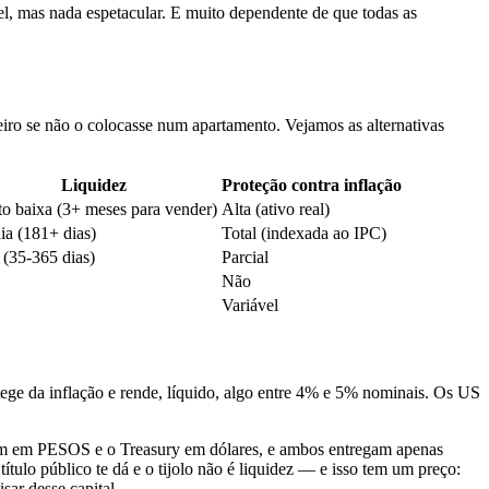
l, mas nada espetacular. E muito dependente de que todas as
eiro se não o colocasse num apartamento. Vejamos as alternativas
Liquidez
Proteção contra inflação
o baixa (3+ meses para vender)
Alta (ativo real)
a (181+ dias)
Total (indexada ao IPC)
 (35-365 dias)
Parcial
Não
Variável
e da inflação e rende, líquido, algo entre 4% e 5% nominais. Os US
dem em PESOS e o Treasury em dólares, e ambos entregam apenas
ulo público te dá e o tijolo não é liquidez — e isso tem um preço:
sar desse capital.