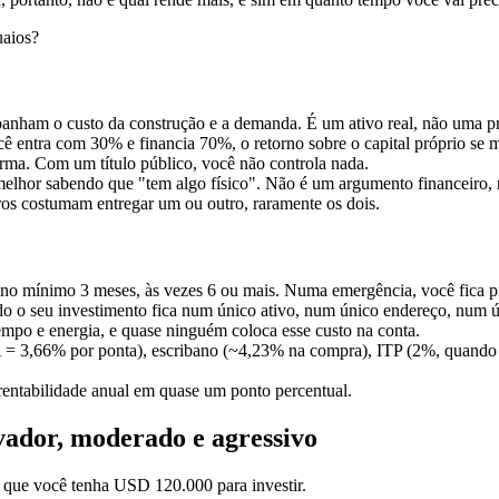
uaios?
anham o custo da construção e a demanda. É um ativo real, não uma 
ê entra com 30% e financia 70%, o retorno sobre o capital próprio se m
rma. Com um título público, você não controla nada.
melhor sabendo que "tem algo físico". Não é um argumento financeiro
ros costumam entregar um ou outro, raramente os dois.
 no mínimo 3 meses, às vezes 6 ou mais. Numa emergência, você fica p
 o seu investimento fica num único ativo, num único endereço, num ú
 tempo e energia, e quase ninguém coloca esse custo na conta.
A = 3,66% por ponta), escribano (~4,23% na compra), ITP (2%, quando
entabilidade anual em quase um ponto percentual.
vador, moderado e agressivo
 que você tenha USD 120.000 para investir.