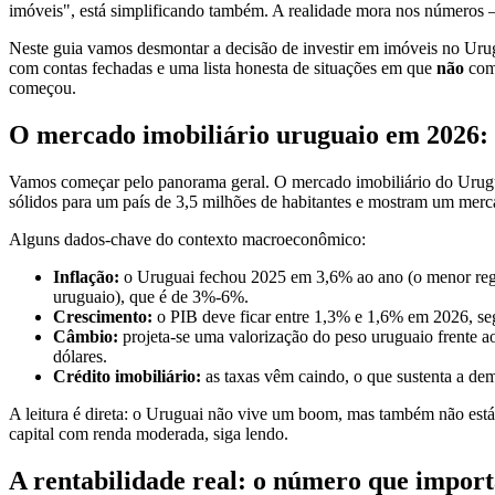
imóveis", está simplificando também. A realidade mora nos número
Neste guia vamos desmontar a decisão de investir em imóveis no Urug
com contas fechadas e uma lista honesta de situações em que
não
comp
começou.
O mercado imobiliário uruguaio em 2026: e
Vamos começar pelo panorama geral. O mercado imobiliário do Uru
sólidos para um país de 3,5 milhões de habitantes e mostram um merc
Alguns dados-chave do contexto macroeconômico:
Inflação:
o Uruguai fechou 2025 em 3,6% ao ano (o menor regi
uruguaio), que é de 3%-6%.
Crescimento:
o PIB deve ficar entre 1,3% e 1,6% em 2026, se
Câmbio:
projeta-se uma valorização do peso uruguaio frente ao
dólares.
Crédito imobiliário:
as taxas vêm caindo, o que sustenta a de
A leitura é direta: o Uruguai não vive um boom, mas também não está 
capital com renda moderada, siga lendo.
A rentabilidade real: o número que import