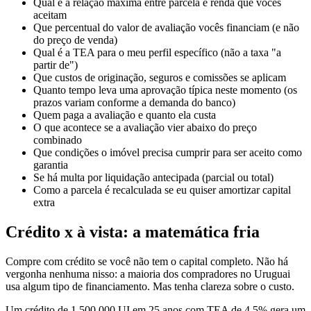
Qual é a relação máxima entre parcela e renda que vocês
aceitam
Que percentual do valor de avaliação vocês financiam (e não
do preço de venda)
Qual é a TEA para o meu perfil específico (não a taxa "a
partir de")
Que custos de originação, seguros e comissões se aplicam
Quanto tempo leva uma aprovação típica neste momento (os
prazos variam conforme a demanda do banco)
Quem paga a avaliação e quanto ela custa
O que acontece se a avaliação vier abaixo do preço
combinado
Que condições o imóvel precisa cumprir para ser aceito como
garantia
Se há multa por liquidação antecipada (parcial ou total)
Como a parcela é recalculada se eu quiser amortizar capital
extra
Crédito x à vista: a matemática fria
Compre com crédito se você não tem o capital completo. Não há
vergonha nenhuma nisso: a maioria dos compradores no Uruguai
usa algum tipo de financiamento. Mas tenha clareza sobre o custo.
Um crédito de 1.500.000 UI em 25 anos com TEA de 4,5% gera um