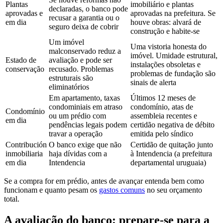
Plantas
imobiliário e plantas
declaradas, o banco pode
aprovadas e
aprovadas na prefeitura. Se
recusar a garantia ou o
em dia
houve obras: alvará de
seguro deixa de cobrir
construção e habite-se
Um imóvel
Uma vistoria honesta do
malconservado reduz a
imóvel. Umidade estrutural,
Estado de
avaliação e pode ser
instalações obsoletas e
conservação
recusado. Problemas
problemas de fundação são
estruturais são
sinais de alerta
eliminatórios
Em apartamento, taxas
Últimos 12 meses de
condominiais em atraso
condomínio, atas de
Condomínio
ou um prédio com
assembleia recentes e
em dia
pendências legais podem
certidão negativa de débito
travar a operação
emitida pelo síndico
Contribución
O banco exige que não
Certidão de quitação junto
inmobiliaria
haja dívidas com a
à Intendencia (a prefeitura
em dia
Intendencia
departamental uruguaia)
Se a compra for em prédio, antes de avançar entenda bem como
funcionam e quanto pesam os
gastos comuns
no seu orçamento
total.
A avaliação do banco: prepare-se para a