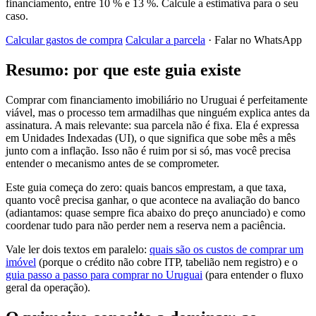
financiamento, entre 10 % e 13 %. Calcule a estimativa para o seu
caso.
Calcular gastos de compra
Calcular a parcela
· Falar no WhatsApp
Resumo: por que este guia existe
Comprar com financiamento imobiliário no Uruguai é perfeitamente
viável, mas o processo tem armadilhas que ninguém explica antes da
assinatura. A mais relevante: sua parcela não é fixa. Ela é expressa
em Unidades Indexadas (UI), o que significa que sobe mês a mês
junto com a inflação. Isso não é ruim por si só, mas você precisa
entender o mecanismo antes de se comprometer.
Este guia começa do zero: quais bancos emprestam, a que taxa,
quanto você precisa ganhar, o que acontece na avaliação do banco
(adiantamos: quase sempre fica abaixo do preço anunciado) e como
coordenar tudo para não perder nem a reserva nem a paciência.
Vale ler dois textos em paralelo:
quais são os custos de comprar um
imóvel
(porque o crédito não cobre ITP, tabelião nem registro) e o
guia passo a passo para comprar no Uruguai
(para entender o fluxo
geral da operação).