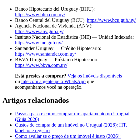
Banco Hipotecario del Uruguay (BHU):
https://www.bhu.com.uy/
Banco Central del Uruguay (BCU):
https://www.bcu.gub.uy/
Agencia Nacional de Vivienda (ANV):
https://www.anv.gub.uy/
Instituto Nacional de Estadística (INE) — Unidad Indexada:
https://www.ine.gub.uy/
Santander Uruguay — Crédito Hipotecario:
https://www.santander.com.uy/
BBVA Uruguay — Préstamo Hipotecario:
https://www.bbva.com.uy/
Está prestes a comprar?
Veja os imóveis disponíveis
ou
fale com a gente pelo WhatsApp
que
acompanhamos você na operação.
Artigos relacionados
Passo a passo: como comprar um apartamento no Uruguai
(Guia 2026)
Custos de compra de um imóvel no Uruguai (2026): ITP,
tabelião e registro
Como avaliar se o preço de um imóvel é justo (2026):