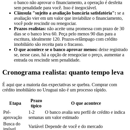
o banco não aprovar o financiamento, a operação é desfeita
sem penalidade para você. Isso é inegociável.
Cláusula "sujeito a avaliação bancária satisfatória":
se a
avaliação vier em um valor que inviabilize o financiamento,
você pode rescindir ou renegociar.
Prazos realistas:
não aceite uma promessa com prazo de 30
dias se o banco leva 60. Peça pelo menos 90 dias para a
escritura, idealmente 120. Prazos-relâmpago com crédito
imobiliário são receita para o fracasso.
O que acontece se o banco aprovar menos:
deixe registrado
se, nesse caso, há a opção de renegociar o preço, aumentar a
entrada ou rescindir sem penalidade.
Cronograma realista: quanto tempo leva
É aqui que a maioria das expectativas se quebra. Comprar com
crédito imobiliário no Uruguai não é um processo rápido.
Prazo
Etapa
O que acontece
típico
Pré-
1-2
O banco avalia seu perfil de crédito e indica
aprovação
semanas
um valor estimado
Busca do
Variável
Depende de você e do mercado
imóvel