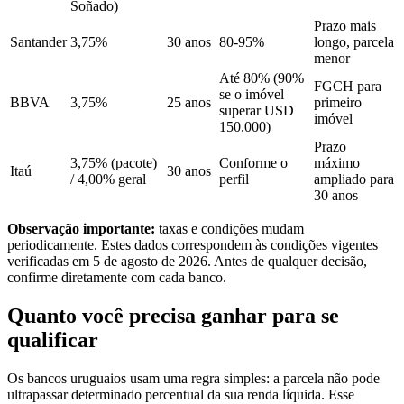
Soñado)
Prazo mais
Santander
3,75%
30 anos
80-95%
longo, parcela
menor
Até 80% (90%
FGCH para
se o imóvel
BBVA
3,75%
25 anos
primeiro
superar USD
imóvel
150.000)
Prazo
3,75% (pacote)
Conforme o
máximo
Itaú
30 anos
/ 4,00% geral
perfil
ampliado para
30 anos
Observação importante:
taxas e condições mudam
periodicamente. Estes dados correspondem às condições vigentes
verificadas em 5 de agosto de 2026. Antes de qualquer decisão,
confirme diretamente com cada banco.
Quanto você precisa ganhar para se
qualificar
Os bancos uruguaios usam uma regra simples: a parcela não pode
ultrapassar determinado percentual da sua renda líquida. Esse