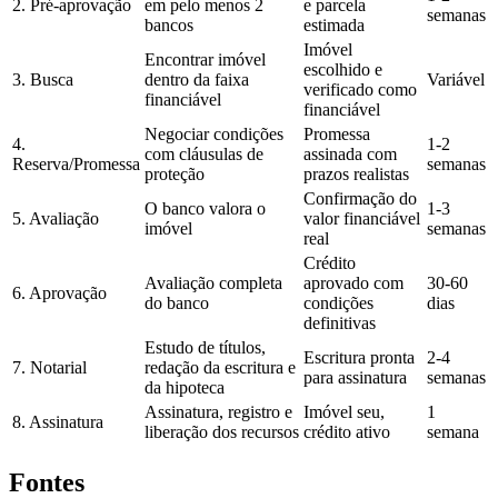
2. Pré-aprovação
em pelo menos 2
e parcela
semanas
bancos
estimada
Imóvel
Encontrar imóvel
escolhido e
3. Busca
dentro da faixa
Variável
verificado como
financiável
financiável
Negociar condições
Promessa
4.
1-2
com cláusulas de
assinada com
Reserva/Promessa
semanas
proteção
prazos realistas
Confirmação do
O banco valora o
1-3
5. Avaliação
valor financiável
imóvel
semanas
real
Crédito
Avaliação completa
aprovado com
30-60
6. Aprovação
do banco
condições
dias
definitivas
Estudo de títulos,
Escritura pronta
2-4
7. Notarial
redação da escritura e
para assinatura
semanas
da hipoteca
Assinatura, registro e
Imóvel seu,
1
8. Assinatura
liberação dos recursos
crédito ativo
semana
Fontes