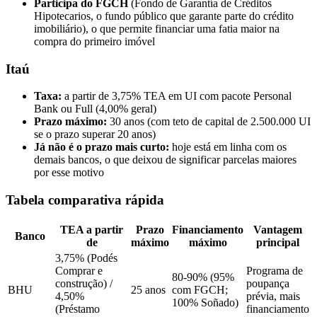
Participa do FGCH
(Fondo de Garantía de Créditos
Hipotecarios, o fundo público que garante parte do crédito
imobiliário), o que permite financiar uma fatia maior na
compra do primeiro imóvel
Itaú
Taxa:
a partir de 3,75% TEA em UI com pacote Personal
Bank ou Full (4,00% geral)
Prazo máximo:
30 anos (com teto de capital de 2.500.000 UI
se o prazo superar 20 anos)
Já não é o prazo mais curto:
hoje está em linha com os
demais bancos, o que deixou de significar parcelas maiores
por esse motivo
Tabela comparativa rápida
TEA a partir
Prazo
Financiamento
Vantagem
Banco
de
máximo
máximo
principal
3,75% (Podés
Comprar e
Programa de
80-90% (95%
construção) /
poupança
BHU
25 anos
com FGCH;
4,50%
prévia, mais
100% Soñado)
(Préstamo
financiamento