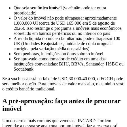
Que seja seu
único imóvel
(você não pode ter outra
propriedade)
O valor do imóvel não pode ultrapassar aproximadamente
1.000.000 UI (cerca de USD 165.000 em 5 de agosto de
2026). Isso restringe o programa a imóveis mais econômicos,
sobretudo em bairros periféricos ou no interior do país
A renda líquida do núcleo familiar não pode ultrapassar 100
UR (Unidades Reajustables, unidade de conta uruguaia
corrigida pela variação média dos salários)
Sem penhoras, interdições ou ônus sobre o imóvel
Ser aprovado como tomador de crédito em uma das
instituições conveniadas: BHU, BBVA, Santander, HSBC ou
Scotiabank
Se a sua busca está na faixa de USD 30.000-40.000, o FGCH pode
ser a melhor opção. Para imóveis de valor mais alto, o caminho será
o crédito bancário tradicional.
A pré-aprovação: faça antes de procurar
imóvel
Um dos erros mais comuns que vemos na INGAR é a ordem
invertida: a pessoa se apaixona por um imóvel, faz a reserva e só