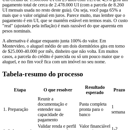
pagamento total de cerca de 2.478.000 UI (com a parcela de 8.260
UI mensais usada no resto deste guia). Ou seja, você paga 65% a
mais que o valor original em juros. Parece muito, mas lembre que o
pagamento é em UI, que se mantém estável em termos reais. O custo
"real" (ajustado pela inflação) é mais razoável do que aparenta em
pesos nominais.
A alternativa é alugar enquanto junta 100% do valor. Em
Montevideo, o aluguel médio de um dois dormitórios gira em torno
de $25.000-40.000 por mês, dinheiro que não volta. Em muitos
casos, a parcela do crédito é parecida ou só um pouco maior que o
aluguel, e no fim você fica com um imóvel no seu nome.
Tabela-resumo do processo
Resultado
Etapa
O que resolver
Prazo
esperado
Reunir a
documentação e
Pasta completa
1
1. Preparação
entender sua
pronta para o
semana
capacidade de
banco
pagamento
Validar renda e perfil
Valor financiável
1-2