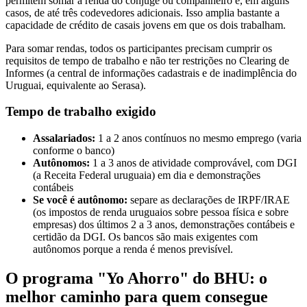
permitem somar a renda do cônjuge ou companheiro e, em alguns
casos, de até três codevedores adicionais. Isso amplia bastante a
capacidade de crédito de casais jovens em que os dois trabalham.
Para somar rendas, todos os participantes precisam cumprir os
requisitos de tempo de trabalho e não ter restrições no Clearing de
Informes (a central de informações cadastrais e de inadimplência do
Uruguai, equivalente ao Serasa).
Tempo de trabalho exigido
Assalariados:
1 a 2 anos contínuos no mesmo emprego (varia
conforme o banco)
Autônomos:
1 a 3 anos de atividade comprovável, com DGI
(a Receita Federal uruguaia) em dia e demonstrações
contábeis
Se você é autônomo:
separe as declarações de IRPF/IRAE
(os impostos de renda uruguaios sobre pessoa física e sobre
empresas) dos últimos 2 a 3 anos, demonstrações contábeis e
certidão da DGI. Os bancos são mais exigentes com
autônomos porque a renda é menos previsível.
O programa "Yo Ahorro" do BHU: o
melhor caminho para quem consegue