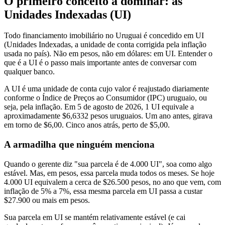
O primeiro conceito a dominar: as
Unidades Indexadas (UI)
Todo financiamento imobiliário no Uruguai é concedido em UI
(Unidades Indexadas, a unidade de conta corrigida pela inflação
usada no país). Não em pesos, não em dólares: em UI. Entender o
que é a UI é o passo mais importante antes de conversar com
qualquer banco.
A UI é uma unidade de conta cujo valor é reajustado diariamente
conforme o Índice de Preços ao Consumidor (IPC) uruguaio, ou
seja, pela inflação. Em 5 de agosto de 2026, 1 UI equivale a
aproximadamente $6,6332 pesos uruguaios. Um ano antes, girava
em torno de $6,00. Cinco anos atrás, perto de $5,00.
A armadilha que ninguém menciona
Quando o gerente diz "sua parcela é de 4.000 UI", soa como algo
estável. Mas, em pesos, essa parcela muda todos os meses. Se hoje
4.000 UI equivalem a cerca de $26.500 pesos, no ano que vem, com
inflação de 5% a 7%, essa mesma parcela em UI passa a custar
$27.900 ou mais em pesos.
Sua parcela em UI se mantém relativamente estável (e cai