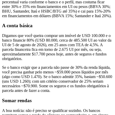
percentual varia conforme o banco e o perfil, mas costuma ficar
entre 30% e 35% em financiamentos em UI ou pesos (BBVA 30%;
BHU, Santander, Itaú e HSBC/BTG até 35%) e cai para 15%-20%
em financiamentos em dólares (BBVA 15%; Santander e Itaú 20%).
A conta básica
Digamos que você queira comprar um imóvel de USD 100.000 e o
banco financie 80% (USD 80.000, cerca de 485.500 UI ao valor da
UI de 5 de agosto de 2026), em 25 anos com TEA de 4,5%. A
parcela financeira fica em torno de 2.675 UI por mês, ou seja,
aproximadamente $17.700 pesos hoje, antes de seguros e fundos
obrigatórios.
Se o banco exigir que a parcela não passe de 30% da renda líquida,
você precisa ganhar pelo menos ~$59.000 pesos líquidos por mês
(algo como USD 1.470). Se o banco admitir 35%, bastam ~$50.600
(uns USD 1.260); com um critério conservador de 25% seriam
necessários ~$70.900. Some os seguros e os fundos obrigatórios à
parcela antes de fazer a conta.
Somar rendas
A boa notícia: não é preciso se qualificar sozinho. Os bancos