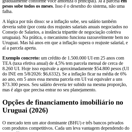
gradualmente conforme você amortiza o principal). Já a parcela
em
pesos sobe todos os meses
. Isso é o desenho do sistema, não uma
falha.
A lógica por trás disso: se a inflação sobe, seu salário também
deveria subir (por conta dos reajustes salariais anuais negociados no
Consejo de Salarios, a instância tripartite de negociação coletiva
uruguaia). Na prática, o mecanismo funciona razoavelmente bem no
Uruguai. Mas há anos em que a inflação supera o reajuste salarial, e
aí a parcela aperta.
Exemplo concreto:
um crédito de 1.500.000 UI em 25 anos com
TEA (taxa efetiva anual) de 4,5% tem parcela mensal de cerca de
8.260 UI. Hoje isso equivale a aproximadamente $54.800 pesos (UI
do INE em 5/8/2026: $6,6332). Se a inflação ficar na média de 6%
ao ano, em 5 anos essa mesma parcela em UI vai equivaler a uns
$73.300 pesos. Seu salário deveria ter subido na mesma proporção,
mas é algo que precisa entrar no seu planejamento.
Opções de financiamento imobiliário no
Uruguai (2026)
O mercado tem um ator dominante (BHU) e três bancos privados
com produtos competitivos. Cada um leva vantagem dependendo do