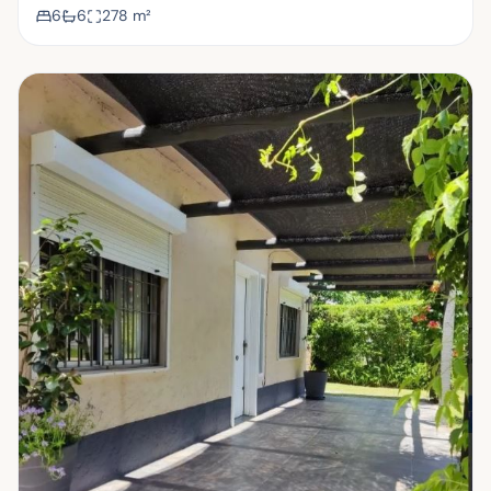
6
6
278
m²