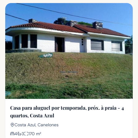
Casa para aluguel por temporada, próx. à praia - 4
quartos, Costa Azul
Costa Azul, Canelones
4
3
170
m²