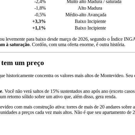
-2,4%
Muito alto
Madura / saturada
-1,8%
Alto
Madura
-0,5%
Médio-alto
Avançada
+3,3%
Baixo
Incipiente
+1,1%
Baixo
Incipiente
is ou levemente para baixo desde março de 2026, segundo o Índice I
am à saturação
. Cordón, com uma oferta enorme, é outra história.
e tem um preço
que historicamente concentra os valores mais altos de Montevideo. Seu
te
. Você não verá saltos de 15% sustentados ano após ano (exceto cas
m retorno sólido sobre um ativo que, além disso, gera renda.
tevideo com mais construção ativa: torres de mais de 20 andares sobr
s unidades a preços cada vez mais altos. Não é que seu apartamento d