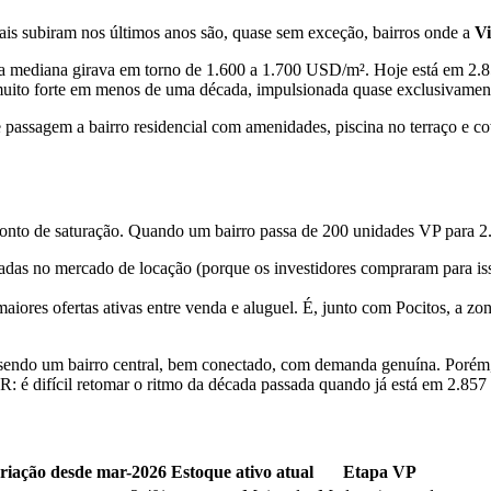
mais subiram nos últimos anos são, quase sem exceção, bairros onde a
V
 a mediana girava em torno de 1.600 a 1.700 USD/m². Hoje está em 2
uito forte em menos de uma década, impulsionada quase exclusivamente
 passagem a bairro residencial com amenidades, piscina no terraço e c
onto de saturação. Quando um bairro passa de 200 unidades VP para 2.
das no mercado de locação (porque os investidores compraram para isso
iores ofertas ativas entre venda e aluguel. É, junto com Pocitos, a z
 sendo um bairro central, bem conectado, com demanda genuína. Poré
 é difícil retomar o ritmo da década passada quando já está em 2.85
riação desde mar-2026
Estoque ativo atual
Etapa VP