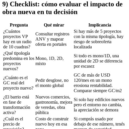
9) Checklist: cómo evaluar el impacto de
obra nueva en tu decisión
Pregunta
Qué mirar
Implicancia
¿Cuántos
Si hay más de 5 proyectos
Consultar registros
proyectos VP
con la misma tipología, hay
ANV y mapear
hay en un radio
riesgo de sobreoferta
oferta en portales
de 10 cuadras?
localizada
¿Qué tipología
Si todo es mono/1D, una
predomina en los
Mono, 1D, 2D,
unidad de 2D se diferencia
proyectos
mixto
por escasez
nuevos?
GC de más de USD
¿Cuánto es el
Pedir desglose, no
120/mes en un mono
GC real del
el monto global
erosiona rentabilidad.
proyecto nuevo?
Comparar siempre GC/m2
¿El barrio está
Nuevos comercios,
Si solo hay edificios nuevos
en fase de
gastronomía, mejora
pero el entorno no cambia,
transformación
de veredas, obra
la apreciación se demora
activa?
pública
¿Cuál es el
Costo de construir
Si comprás usado por
precio de
nuevo hoy en esa
debajo de ese número, tenés