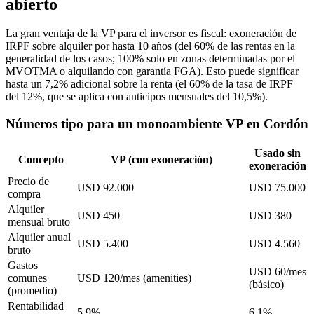
abierto
La gran ventaja de la VP para el inversor es fiscal: exoneración de
IRPF sobre alquiler por hasta 10 años (del 60% de las rentas en la
generalidad de los casos; 100% solo en zonas determinadas por el
MVOTMA o alquilando con garantía FGA). Esto puede significar
hasta un 7,2% adicional sobre la renta (el 60% de la tasa de IRPF
del 12%, que se aplica con anticipos mensuales del 10,5%).
Números tipo para un monoambiente VP en Cordón
Usado sin
Concepto
VP (con exoneración)
exoneración
Precio de
USD 92.000
USD 75.000
compra
Alquiler
USD 450
USD 380
mensual bruto
Alquiler anual
USD 5.400
USD 4.560
bruto
Gastos
USD 60/mes
comunes
USD 120/mes (amenities)
(básico)
(promedio)
Rentabilidad
5,9%
6,1%