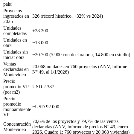
país)
Proyectos
ingresados en
326 (récord histórico, +32% vs 2024)
2025
Unidades
+28.200
completadas
Unidades en
~13.000
obra
Unidades sin
~20.700 (5.900 con declaratoria, 14.800 en estudio)
iniciar obra
Ventas
20.068 unidades en 760 proyectos (ANV, Informe
declaradas en
N° 49, al 1/1/2026)
Montevideo
Precio
promedio VP
USD 2.387
(por m2)
Precio
promedio
~USD 92.000
monoambiente
VP
70,6% de los proyectos y 79,7% de las ventas
Concentración
declaradas (ANV, Informe de precios N° 49, enero
Montevideo
2026, Cuadro 1: 760 proyectos y 20.068 viviendas)