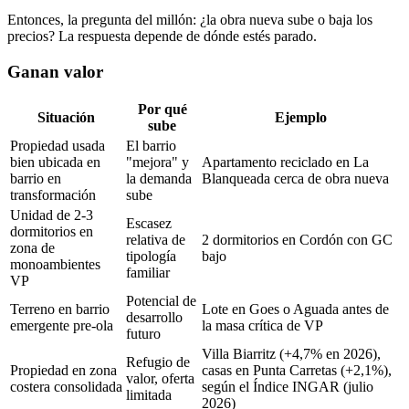
Entonces, la pregunta del millón: ¿la obra nueva sube o baja los
precios? La respuesta depende de dónde estés parado.
Ganan valor
Por qué
Situación
Ejemplo
sube
Propiedad usada
El barrio
bien ubicada en
"mejora" y
Apartamento reciclado en La
barrio en
la demanda
Blanqueada cerca de obra nueva
transformación
sube
Unidad de 2-3
Escasez
dormitorios en
relativa de
2 dormitorios en Cordón con GC
zona de
tipología
bajo
monoambientes
familiar
VP
Potencial de
Terreno en barrio
Lote en Goes o Aguada antes de
desarrollo
emergente pre-ola
la masa crítica de VP
futuro
Villa Biarritz (+4,7% en 2026),
Refugio de
Propiedad en zona
casas en Punta Carretas (+2,1%),
valor, oferta
costera consolidada
según el Índice INGAR (julio
limitada
2026)