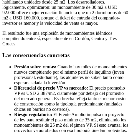
habilitando unidades desde 25 m2. Los desarrolladores,
lógicamente, optimizaron: un monoambiente de 30 m2 a USD
92.000 ofrece mejor ecuación financiera que un 2 dormitorios de 60
m2 a USD 160.000, porque el ticket de entrada del comprador-
inversor es menor y la velocidad de venta es mayor.
El resultado fue una explosión de monoambientes idénticos
compitiendo entre sí, especialmente en Cordón, Centro y Tres
Cruces.
Las consecuencias concretas
Presión sobre rentas:
Cuando hay miles de monoambientes
nuevos compitiendo por el mismo perfil de inquilino (joven
profesional, estudiante), los alquileres no suben tanto como
esperarías dada la inversión.
Diferencial de precio VP vs mercado:
El precio promedio
VP es USD 2.387/m2, claramente por debajo del promedio
del mercado general. Esa brecha refleja tanto el menor costo
de construcción como la tipología predominante (unidades
chicas en barrios no costeros).
Riesgo regulatorio:
El Frente Amplio impulsa un proyecto
de ley para restituir el piso mínimo de 35 m2, eliminando los
monoambientes de 25 m2 del régimen VP. Si esto avanza, los
proyectos ya aprobados con esa tipología quedan protegidos,