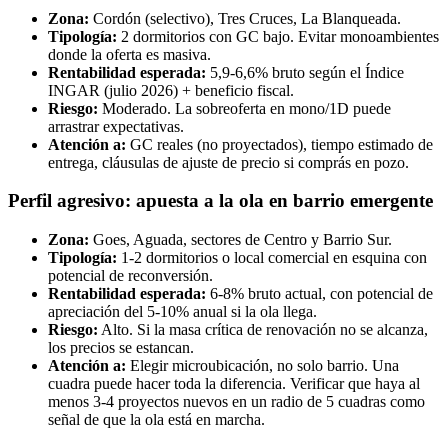
Zona:
Cordón (selectivo), Tres Cruces, La Blanqueada.
Tipología:
2 dormitorios con GC bajo. Evitar monoambientes
donde la oferta es masiva.
Rentabilidad esperada:
5,9-6,6% bruto según el Índice
INGAR (julio 2026) + beneficio fiscal.
Riesgo:
Moderado. La sobreoferta en mono/1D puede
arrastrar expectativas.
Atención a:
GC reales (no proyectados), tiempo estimado de
entrega, cláusulas de ajuste de precio si comprás en pozo.
Perfil agresivo: apuesta a la ola en barrio emergente
Zona:
Goes, Aguada, sectores de Centro y Barrio Sur.
Tipología:
1-2 dormitorios o local comercial en esquina con
potencial de reconversión.
Rentabilidad esperada:
6-8% bruto actual, con potencial de
apreciación del 5-10% anual si la ola llega.
Riesgo:
Alto. Si la masa crítica de renovación no se alcanza,
los precios se estancan.
Atención a:
Elegir microubicación, no solo barrio. Una
cuadra puede hacer toda la diferencia. Verificar que haya al
menos 3-4 proyectos nuevos en un radio de 5 cuadras como
señal de que la ola está en marcha.