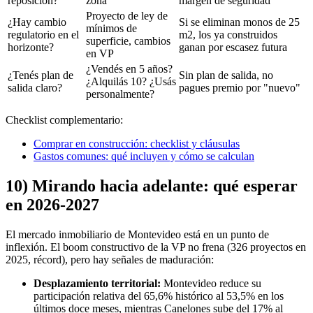
reposición?
zona
margen de seguridad
Proyecto de ley de
¿Hay cambio
Si se eliminan monos de 25
mínimos de
regulatorio en el
m2, los ya construidos
superficie, cambios
horizonte?
ganan por escasez futura
en VP
¿Vendés en 5 años?
¿Tenés plan de
Sin plan de salida, no
¿Alquilás 10? ¿Usás
salida claro?
pagues premio por "nuevo"
personalmente?
Checklist complementario:
Comprar en construcción: checklist y cláusulas
Gastos comunes: qué incluyen y cómo se calculan
10) Mirando hacia adelante: qué esperar
en 2026-2027
El mercado inmobiliario de Montevideo está en un punto de
inflexión. El boom constructivo de la VP no frena (326 proyectos en
2025, récord), pero hay señales de maduración:
Desplazamiento territorial:
Montevideo reduce su
participación relativa del 65,6% histórico al 53,5% en los
últimos doce meses, mientras Canelones sube del 17% al