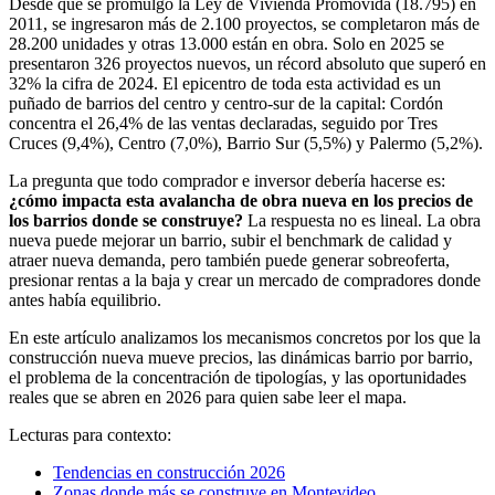
Desde que se promulgó la Ley de Vivienda Promovida (18.795) en
2011, se ingresaron más de 2.100 proyectos, se completaron más de
28.200 unidades y otras 13.000 están en obra. Solo en 2025 se
presentaron 326 proyectos nuevos, un récord absoluto que superó en
32% la cifra de 2024. El epicentro de toda esta actividad es un
puñado de barrios del centro y centro-sur de la capital: Cordón
concentra el 26,4% de las ventas declaradas, seguido por Tres
Cruces (9,4%), Centro (7,0%), Barrio Sur (5,5%) y Palermo (5,2%).
La pregunta que todo comprador e inversor debería hacerse es:
¿cómo impacta esta avalancha de obra nueva en los precios de
los barrios donde se construye?
La respuesta no es lineal. La obra
nueva puede mejorar un barrio, subir el benchmark de calidad y
atraer nueva demanda, pero también puede generar sobreoferta,
presionar rentas a la baja y crear un mercado de compradores donde
antes había equilibrio.
En este artículo analizamos los mecanismos concretos por los que la
construcción nueva mueve precios, las dinámicas barrio por barrio,
el problema de la concentración de tipologías, y las oportunidades
reales que se abren en 2026 para quien sabe leer el mapa.
Lecturas para contexto:
Tendencias en construcción 2026
Zonas donde más se construye en Montevideo