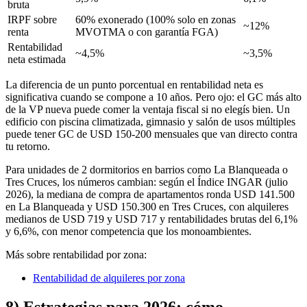
bruta
IRPF sobre
60% exonerado (100% solo en zonas
~12%
renta
MVOTMA o con garantía FGA)
Rentabilidad
~4,5%
~3,5%
neta estimada
La diferencia de un punto porcentual en rentabilidad neta es
significativa cuando se compone a 10 años. Pero ojo: el GC más alto
de la VP nueva puede comer la ventaja fiscal si no elegís bien. Un
edificio con piscina climatizada, gimnasio y salón de usos múltiples
puede tener GC de USD 150-200 mensuales que van directo contra
tu retorno.
Para unidades de 2 dormitorios en barrios como La Blanqueada o
Tres Cruces, los números cambian: según el Índice INGAR (julio
2026), la mediana de compra de apartamentos ronda USD 141.500
en La Blanqueada y USD 150.300 en Tres Cruces, con alquileres
medianos de USD 719 y USD 717 y rentabilidades brutas del 6,1%
y 6,6%, con menor competencia que los monoambientes.
Más sobre rentabilidad por zona:
Rentabilidad de alquileres por zona
8) Estrategias para 2026: cómo