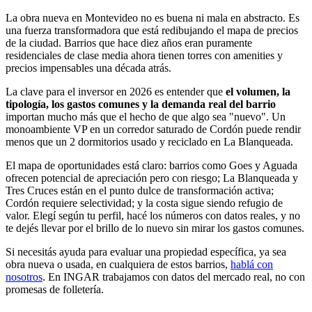
La obra nueva en Montevideo no es buena ni mala en abstracto. Es
una fuerza transformadora que está redibujando el mapa de precios
de la ciudad. Barrios que hace diez años eran puramente
residenciales de clase media ahora tienen torres con amenities y
precios impensables una década atrás.
La clave para el inversor en 2026 es entender que
el volumen, la
tipología, los gastos comunes y la demanda real del barrio
importan mucho más que el hecho de que algo sea "nuevo". Un
monoambiente VP en un corredor saturado de Cordón puede rendir
menos que un 2 dormitorios usado y reciclado en La Blanqueada.
El mapa de oportunidades está claro: barrios como Goes y Aguada
ofrecen potencial de apreciación pero con riesgo; La Blanqueada y
Tres Cruces están en el punto dulce de transformación activa;
Cordón requiere selectividad; y la costa sigue siendo refugio de
valor. Elegí según tu perfil, hacé los números con datos reales, y no
te dejés llevar por el brillo de lo nuevo sin mirar los gastos comunes.
Si necesitás ayuda para evaluar una propiedad específica, ya sea
obra nueva o usada, en cualquiera de estos barrios,
hablá con
nosotros
. En INGAR trabajamos con datos del mercado real, no con
promesas de folletería.