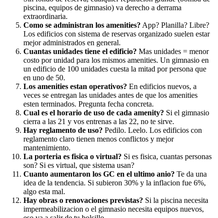
piscina, equipos de gimnasio) va derecho a derrama
extraordinaria.
Como se administran los amenities?
App? Planilla? Libre?
Los edificios con sistema de reservas organizado suelen estar
mejor administrados en general.
Cuantas unidades tiene el edificio?
Mas unidades = menor
costo por unidad para los mismos amenities. Un gimnasio en
un edificio de 100 unidades cuesta la mitad por persona que
en uno de 50.
Los amenities estan operativos?
En edificios nuevos, a
veces se entregan las unidades antes de que los amenities
esten terminados. Pregunta fecha concreta.
Cual es el horario de uso de cada amenity?
Si el gimnasio
cierra a las 21 y vos entrenas a las 22, no te sirve.
Hay reglamento de uso?
Pedilo. Leelo. Los edificios con
reglamento claro tienen menos conflictos y mejor
mantenimiento.
La porteria es fisica o virtual?
Si es fisica, cuantas personas
son? Si es virtual, que sistema usan?
Cuanto aumentaron los GC en el ultimo anio?
Te da una
idea de la tendencia. Si subieron 30% y la inflacion fue 6%,
algo esta mal.
Hay obras o renovaciones previstas?
Si la piscina necesita
impermeabilizacion o el gimnasio necesita equipos nuevos,
eso va a salir de tu bolsillo.