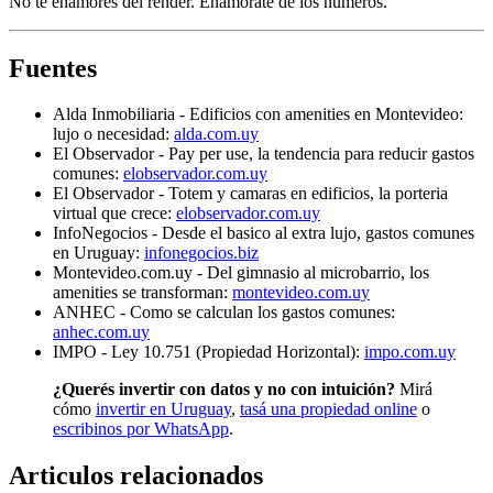
No te enamores del render. Enamorate de los numeros.
Fuentes
Alda Inmobiliaria - Edificios con amenities en Montevideo:
lujo o necesidad:
alda.com.uy
El Observador - Pay per use, la tendencia para reducir gastos
comunes:
elobservador.com.uy
El Observador - Totem y camaras en edificios, la porteria
virtual que crece:
elobservador.com.uy
InfoNegocios - Desde el basico al extra lujo, gastos comunes
en Uruguay:
infonegocios.biz
Montevideo.com.uy - Del gimnasio al microbarrio, los
amenities se transforman:
montevideo.com.uy
ANHEC - Como se calculan los gastos comunes:
anhec.com.uy
IMPO - Ley 10.751 (Propiedad Horizontal):
impo.com.uy
¿Querés invertir con datos y no con intuición?
Mirá
cómo
invertir en Uruguay
,
tasá una propiedad online
o
escribinos por WhatsApp
.
Articulos relacionados