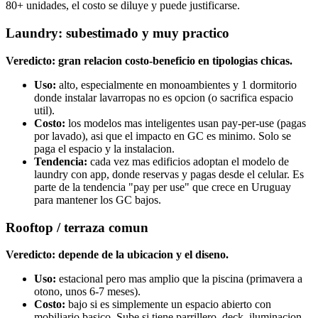
80+ unidades, el costo se diluye y puede justificarse.
Laundry: subestimado y muy practico
Veredicto: gran relacion costo-beneficio en tipologias chicas.
Uso:
alto, especialmente en monoambientes y 1 dormitorio
donde instalar lavarropas no es opcion (o sacrifica espacio
util).
Costo:
los modelos mas inteligentes usan pay-per-use (pagas
por lavado), asi que el impacto en GC es minimo. Solo se
paga el espacio y la instalacion.
Tendencia:
cada vez mas edificios adoptan el modelo de
laundry con app, donde reservas y pagas desde el celular. Es
parte de la tendencia "pay per use" que crece en Uruguay
para mantener los GC bajos.
Rooftop / terraza comun
Veredicto: depende de la ubicacion y el diseno.
Uso:
estacional pero mas amplio que la piscina (primavera a
otono, unos 6-7 meses).
Costo:
bajo si es simplemente un espacio abierto con
mobiliario basico. Sube si tiene parrillero, deck, iluminacion,