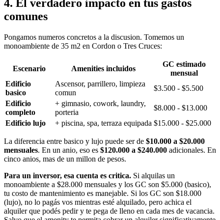
4. El verdadero impacto en tus gastos
comunes
Pongamos numeros concretos a la discusion. Tomemos un
monoambiente de 35 m2 en Cordon o Tres Cruces:
GC estimado
Escenario
Amenities incluidos
mensual
Edificio
Ascensor, parrillero, limpieza
$3.500 - $5.500
basico
comun
Edificio
+ gimnasio, cowork, laundry,
$8.000 - $13.000
completo
porteria
Edificio lujo
+ piscina, spa, terraza equipada
$15.000 - $25.000
La diferencia entre basico y lujo puede ser de
$10.000 a $20.000
mensuales
. En un anio, eso es
$120.000 a $240.000
adicionales. En
cinco anios, mas de un millon de pesos.
Para un inversor, esa cuenta es critica.
Si alquilas un
monoambiente a $28.000 mensuales y los GC son $5.000 (basico),
tu costo de mantenimiento es manejable. Si los GC son $18.000
(lujo), no lo pagás vos mientras esté alquilado, pero achica el
alquiler que podés pedir y te pega de lleno en cada mes de vacancia.
Salvo que el amenity te permita cobrar un alquiler significativamente