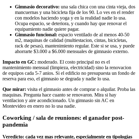
Gimnasio decorativo:
una sala chica con una cinta vieja, dos
mancuernas y una bicicleta fija de los 90. Lo ves en el render
con modelos haciendo yoga y en la realidad nadie lo usa.
Ocupa espacio, se deteriora, y cuando hay que renovar el
equipamiento nadie quiere pagar.
Gimnasio funcional:
espacio ventilado de al menos 40-50
m2, maquinas de calidad (multiestacion, cintas, bicicletas,
rack de pesas), mantenimiento regular. Este si se usa, y puede
ahorrarte $3.000 a $6.000 mensuales de gimnasio externo.
Impacto en GC:
moderado. El costo principal no es el
mantenimiento mensual (limpieza, electricidad) sino la renovacion
de equipos cada 5-7 anios. Si el edificio no presupuesta un fondo de
reserva para eso, el gimnasio se degrada y nadie lo usa.
Que mirar:
visita el gimnasio antes de comprar o alquilar. Proba las
maquinas. Pregunta hace cuanto se renovaron. Mira si hay
ventilacion y aire acondicionado. Un gimnasio sin AC en
Montevideo en enero no lo usa nadie.
Coworking / sala de reuniones: el ganador post-
pandemia
Veredicto: cada vez mas relevante, especialmente en tipologias