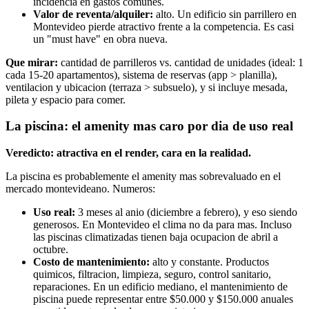
incidencia en gastos comunes.
Valor de reventa/alquiler:
alto. Un edificio sin parrillero en
Montevideo pierde atractivo frente a la competencia. Es casi
un "must have" en obra nueva.
Que mirar:
cantidad de parrilleros vs. cantidad de unidades (ideal: 1
cada 15-20 apartamentos), sistema de reservas (app > planilla),
ventilacion y ubicacion (terraza > subsuelo), y si incluye mesada,
pileta y espacio para comer.
La piscina: el amenity mas caro por dia de uso real
Veredicto: atractiva en el render, cara en la realidad.
La piscina es probablemente el amenity mas sobrevaluado en el
mercado montevideano. Numeros:
Uso real:
3 meses al anio (diciembre a febrero), y eso siendo
generosos. En Montevideo el clima no da para mas. Incluso
las piscinas climatizadas tienen baja ocupacion de abril a
octubre.
Costo de mantenimiento:
alto y constante. Productos
quimicos, filtracion, limpieza, seguro, control sanitario,
reparaciones. En un edificio mediano, el mantenimiento de
piscina puede representar entre $50.000 y $150.000 anuales