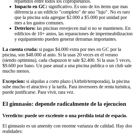
repartidos entre todos los copropietarios.
Impacto en GC:
significativo. Es uno de los items que mas
diferencia a un edificio "completo" de uno "lujo". No es raro
que la piscina sola agregue $2.000 a $5.000 por unidad por
mes a los gastos comunes.
Deterioro:
las piscinas envejecen mal si no se mantienen. En
edificios de 10+ anios, las reparaciones de impermeabilizacion
y equipamiento pueden generar derramas importantes.
La cuenta cruda:
si pagas $4.000 extra por mes en GC por la
piscina, son $48.000 al anio. Si la usas 20 veces en el verano
(siendo optimista), cada chapuzon te sale $2.400. Si la usas 5 veces,
$9.600 por bano. Un pase anual a una piscina publica o un club sale
mucho menos.
Excepcion:
si alquilas a corto plazo (Airbnb/temporada), la piscina
sube mucho el atractivo y la tarifa. Para inversores de renta turistica,
puede justificarse. Para vivir, rara vez.
El gimnasio: depende radicalmente de la ejecucion
Veredicto: puede ser excelente o una perdida total de espacio.
El gimnasio es un amenity con enorme varianza de calidad. Hay dos
realidades: