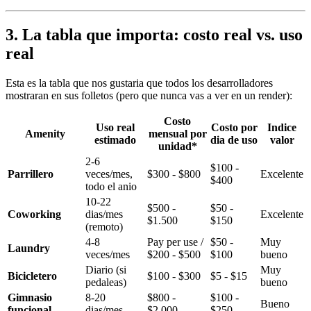
3. La tabla que importa: costo real vs. uso
real
Esta es la tabla que nos gustaria que todos los desarrolladores
mostraran en sus folletos (pero que nunca vas a ver en un render):
Costo
Uso real
Costo por
Indice
Amenity
mensual por
estimado
dia de uso
valor
unidad*
2-6
$100 -
Parrillero
veces/mes,
$300 - $800
Excelente
$400
todo el anio
10-22
$500 -
$50 -
Coworking
dias/mes
Excelente
$1.500
$150
(remoto)
4-8
Pay per use /
$50 -
Muy
Laundry
veces/mes
$200 - $500
$100
bueno
Diario (si
Muy
Bicicletero
$100 - $300
$5 - $15
pedaleas)
bueno
Gimnasio
8-20
$800 -
$100 -
Bueno
funcional
dias/mes
$2.000
$250