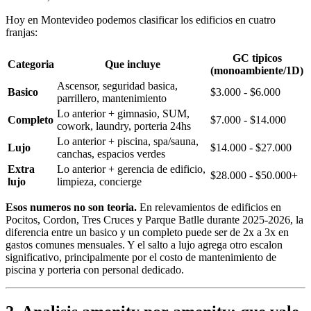
Hoy en Montevideo podemos clasificar los edificios en cuatro
franjas:
GC tipicos
Categoria
Que incluye
(monoambiente/1D)
Ascensor, seguridad basica,
Basico
$3.000 - $6.000
parrillero, mantenimiento
Lo anterior + gimnasio, SUM,
Completo
$7.000 - $14.000
cowork, laundry, porteria 24hs
Lo anterior + piscina, spa/sauna,
Lujo
$14.000 - $27.000
canchas, espacios verdes
Extra
Lo anterior + gerencia de edificio,
$28.000 - $50.000+
lujo
limpieza, concierge
Esos numeros no son teoria.
En relevamientos de edificios en
Pocitos, Cordon, Tres Cruces y Parque Batlle durante 2025-2026, la
diferencia entre un basico y un completo puede ser de 2x a 3x en
gastos comunes mensuales. Y el salto a lujo agrega otro escalon
significativo, principalmente por el costo de mantenimiento de
piscina y porteria con personal dedicado.