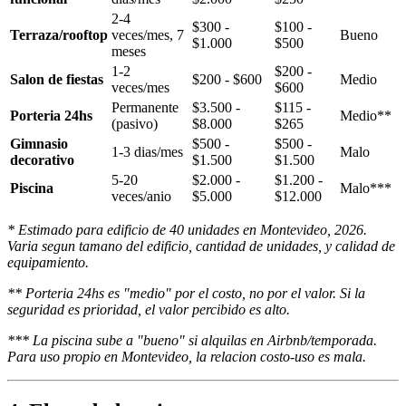
2-4
$300 -
$100 -
Terraza/rooftop
veces/mes, 7
Bueno
$1.000
$500
meses
1-2
$200 -
Salon de fiestas
$200 - $600
Medio
veces/mes
$600
Permanente
$3.500 -
$115 -
Porteria 24hs
Medio**
(pasivo)
$8.000
$265
Gimnasio
$500 -
$500 -
1-3 dias/mes
Malo
decorativo
$1.500
$1.500
5-20
$2.000 -
$1.200 -
Piscina
Malo***
veces/anio
$5.000
$12.000
* Estimado para edificio de 40 unidades en Montevideo, 2026.
Varia segun tamano del edificio, cantidad de unidades, y calidad de
equipamiento.
** Porteria 24hs es "medio" por el costo, no por el valor. Si la
seguridad es prioridad, el valor percibido es alto.
*** La piscina sube a "bueno" si alquilas en Airbnb/temporada.
Para uso propio en Montevideo, la relacion costo-uso es mala.