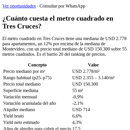
Ver oportunidades
· Consultar por WhatsApp
¿Cuánto cuesta el metro cuadrado en
Tres Cruces?
El metro cuadrado en Tres Cruces tiene una mediana de USD 2.778
para apartamentos, un 12% por encima de la mediana de
Montevideo, con un precio total mediano de USD 150.300 sobre 55
metros cuadrados. Es el barrio 20 del ranking de precios.
Concepto
Valor
Precio mediano por m²
USD 2.778/m²
Rango habitual (p25–p75)
USD 2.355 – 3.140/m²
Precio total mediano
USD 150.300
Superficie mediana
55 m²
Variación mensual
-0,9%
Variación acumulada del año
-2,1%
Alquiler mediano
USD 714
Yield bruto
6,6%
Yield neto estimado
4,3%
Años de alquiler para cubrir el precio
17,5