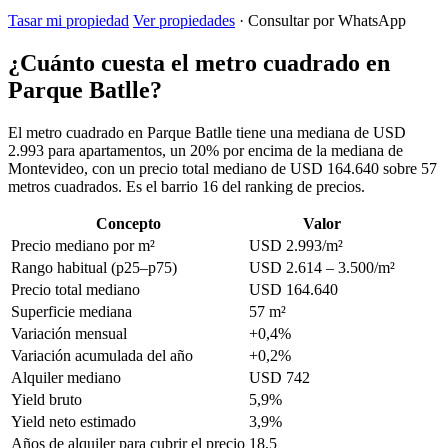
Tasar mi propiedad
Ver propiedades
· Consultar por WhatsApp
¿Cuánto cuesta el metro cuadrado en
Parque Batlle?
El metro cuadrado en Parque Batlle tiene una mediana de USD
2.993 para apartamentos, un 20% por encima de la mediana de
Montevideo, con un precio total mediano de USD 164.640 sobre 57
metros cuadrados. Es el barrio 16 del ranking de precios.
Concepto
Valor
Precio mediano por m²
USD 2.993/m²
Rango habitual (p25–p75)
USD 2.614 – 3.500/m²
Precio total mediano
USD 164.640
Superficie mediana
57 m²
Variación mensual
+0,4%
Variación acumulada del año
+0,2%
Alquiler mediano
USD 742
Yield bruto
5,9%
Yield neto estimado
3,9%
Años de alquiler para cubrir el precio
18,5