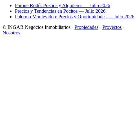
Parque Rodó: Precios y Alquileres — Julio 2026
Precios y Tendencias en Pocitos — Julio 2026
Palermo Montevideo: Precios y Oportunidades — Julio 2026
© INGAR Negocios Inmobiliarios -
Propiedades
-
Proyectos
-
Nosotros